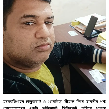
ময়মনসিংহের হালুয়াঘাট ও ধোবাউড়া সীমান্ত দিয়ে ভারতীয় পণ্য
চোরাচালানের একটি শক্তিশালী সিন্ডিকেট সক্রিয় থাকার