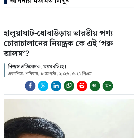
আপনার মতামত লিখুন
হালুয়াঘাট-ধোবাউড়ায় ভারতীয় পণ্য
চোরাচালানের নিয়ন্ত্রক কে এই ‘গরু
আলম’?
নিজস্ব প্রতিবেদক, ময়মনসিংহ।।
প্রকাশিত: শনিবার, ৮ আগস্ট, ২০২৬, ৫:২৭ পিএম
অ-
অ+