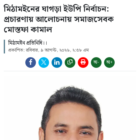
মিঠামইনের ঘাগড়া ইউপি নির্বাচন:
প্রচারণায় আলোচনায় সমাজসেবক
মোস্তফা কামাল
মিঠামইন প্রতিনিধি।।
প্রকাশিত: রবিবার, ৯ আগস্ট, ২০২৬, ২:৫৮ এম
অ-
অ+