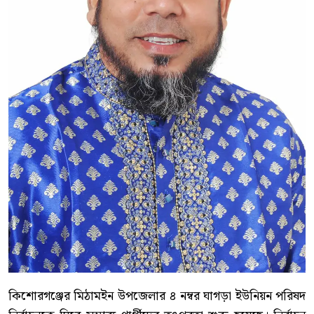
কিশোরগঞ্জের মিঠামইন উপজেলার ৪ নম্বর ঘাগড়া ইউনিয়ন পরিষদ