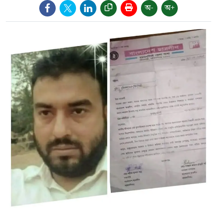
অ-
অ+