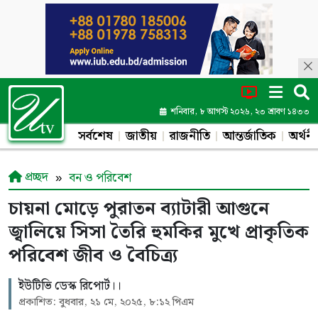
শনিবার, ৮ আগস্ট ২০২৬, ২৩ শ্রাবণ ১৪৩৩
সর্বশেষ
জাতীয়
রাজনীতি
আন্তর্জাতিক
অর্থনী
প্রচ্ছদ
বন ও পরিবেশ
চায়না মোড়ে পুরাতন ব্যাটারী আগুনে
জ্বালিয়ে সিসা তৈরি হুমকির মুখে প্রাকৃতিক
পরিবেশ জীব ও বৈচিত্র্য
ইউটিভি ডেস্ক রিপোর্ট।।
প্রকাশিত: বুধবার, ২১ মে, ২০২৫, ৮:১২ পিএম