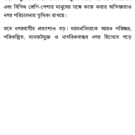
এবং বিভিন্ন শ্রেণি-পেশার মানুষের সঙ্গে কাজ করার অভিজ্ঞতাও
নগর পরিচালনায় ভূমিকা রাখছে।
তবে নগরবাসীর প্রত্যাশাও বড়। ময়মনসিংহকে আরও পরিচ্ছন্ন,
পরিকল্পিত, যানজটমুক্ত ও নাগরিকবান্ধব নগর হিসেবে গড়ে
তোলার পাশাপাশি নাগরিক সেবার মান বাড়ানো, উন্নয়ন কর্মকাণ্ডে
গতি আনা এবং প্রশাসনিক কাজে স্বচ্ছতা ও জবাবদিহি নিশ্চিত
করার দাবি রয়েছে তাঁদের।
রাজনৈতিক সহকর্মীরা মনে করেন, দীর্ঘদিনের আন্দোলন-সংগ্রাম ও
সাংগঠনিক অভিজ্ঞতা এখন নগর উন্নয়নে কাজে লাগানোর সুযোগ
পেয়েছেন রোকনুজ্জামান রোকন। আর নগরবাসীর প্রত্যাশা—
রাজপথে যেভাবে নেতৃত্ব দিয়েছেন, এবার নগর উন্নয়নেও তেমনি
দৃশ্যমান ও কার্যকর ভূমিকা রাখবেন তিনি।
নেতৃত্ব যে শুধু পদ-পদবির মধ্যে সীমাবদ্ধ নয়, বরং কাজের মাধ্যমেই
তার মূল্যায়ন হয়—রোকনুজ্জামান রোকনের বর্তমান দায়িত্ব