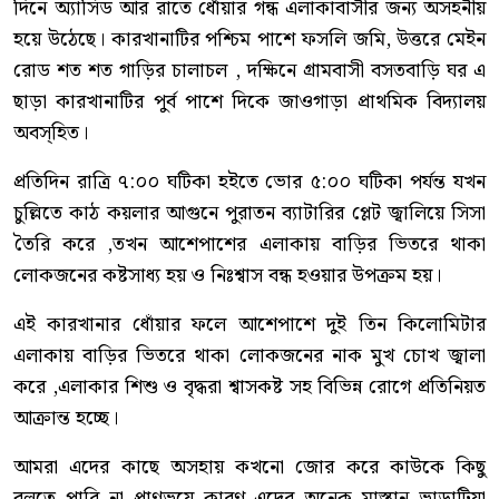
দিনে অ্যাসিড আর রাতে ধোঁয়ার গন্ধ এলাকাবাসীর জন্য অসহনীয়
হয়ে উঠেছে। কারখানাটির পশ্চিম পাশে ফসলি জমি, উত্তরে মেইন
রোড শত শত গাড়ির চালাচল , দক্ষিনে গ্রামবাসী বসতবাড়ি ঘর এ
ছাড়া কারখানাটির পুর্ব পাশে দিকে জাওগাড়া প্রাথমিক বিদ্যালয়
অবস্হিত।
প্রতিদিন রাত্রি ৭:০০ ঘটিকা হইতে ভোর ৫:০০ ঘটিকা পর্যন্ত যখন
চুল্লিতে কাঠ কয়লার আগুনে পুরাতন ব্যাটারির প্লেট জ্বালিয়ে সিসা
তৈরি করে ,তখন আশেপাশের এলাকায় বাড়ির ভিতরে থাকা
লোকজনের কষ্টসাধ্য হয় ও নিঃশ্বাস বন্ধ হওয়ার উপক্রম হয়।
এই কারখানার ধোঁয়ার ফলে আশেপাশে দুই তিন কিলোমিটার
এলাকায় বাড়ির ভিতরে থাকা লোকজনের নাক মুখ চোখ জ্বালা
করে ,এলাকার শিশু ও বৃদ্ধরা শ্বাসকষ্ট সহ বিভিন্ন রোগে প্রতিনিয়ত
আক্রান্ত হচ্ছে।
আমরা এদের কাছে অসহায় কখনো জোর করে কাউকে কিছু
বলতে পারি না প্রাণভয়ে কারণ এদের অনেক মাস্তান ভাড়াটিয়া