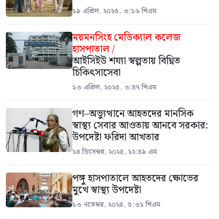
১৯ এপ্রিল, ২০২৫, ৩:১৬ পিএম
ময়মনসিংহ মেডিক্যাল কলেজ
হাসপাতাল /
আইসিইউ শয্যা স্বল্পতায় বিঘ্নিত
চিকিৎসাসেবা
১৩ এপ্রিল, ২০২৫, ৩:৪৭ পিএম
গণ–অভ্যুত্থানে আহতদের মানসিক
স্বাস্থ্য সেবার আওতায় আনবে সরকার:
উপদেষ্টা ফরিদা আখতার
১৪ ডিসেম্বর, ২০২৪, ১২:৪৯ এম
পঙ্গু হাসপাতালে আহতদের ক্ষোভের
মুখে স্বাস্থ্য উপদেষ্টা
১৩ নভেম্বর, ২০২৪, ৫:৩১ পিএম