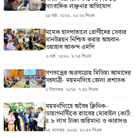
সাংবাদিক লাঞ্ছনার অভিযোগ
২৯ মার্চ, ২০২৬, ১০:২২ পিএম
মমেক হাসপাতালে রোগীদের সেবার
মানউন্নয়ন নিশ্চিত করার আহবান-
ওয়াহাব আকন্দ এমপি
৩ মার্চ, ২০২৬, ৮:২৫ পিএম
গণতন্ত্রের অগ্রযাত্রায় মিডিয়া আমাদের
সহযাত্রী- ময়মনসিংহ জেলা প্রশাসক
১ ডিসেম্বর, ২০২৫, ৭:৪১ পিএম
ময়মনসিংহে অবৈধ ক্লিনিক–
ডায়াগনস্টিকে র‍্যাবের মোবাইল কোর্ট:
৪.৮ লাখ টাকা জরিমানা ও কারাদণ্ড
২৫ নভেম্বর, ২০২৫, ১২:৫৭ পিএম