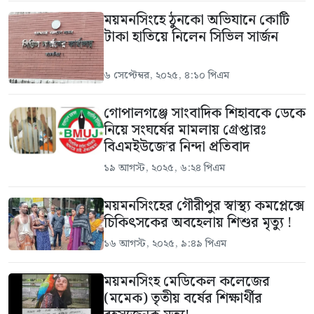
ময়মনসিংহে ঠুনকো অভিযানে কোটি
টাকা হাতিয়ে নিলেন সিভিল সার্জন
৬ সেপ্টেম্বর, ২০২৫, ৪:১০ পিএম
গোপালগঞ্জে সাংবাদিক শিহাবকে ডেকে
নিয়ে সংঘর্ষের মামলায় গ্রেপ্তারঃ
বিএমইউজে’র নিন্দা প্রতিবাদ
১৯ আগস্ট, ২০২৫, ৬:২৪ পিএম
ময়মনসিংহের গৌরীপুর স্বাস্থ্য কমপ্লেক্সে
চিকিৎসকের অবহেলায় শিশুর মৃত্যু !
১৬ আগস্ট, ২০২৫, ৯:৪৯ পিএম
ময়মনসিংহ মেডিকেল কলেজের
(মমেক) তৃতীয় বর্ষের শিক্ষার্থীর