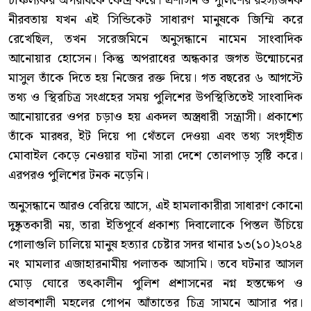
বসেছিলেন অনুসন্ধানী সাংবাদিক মোঃ আনোয়ার হোসেন। তবে
শেষ পর্যন্ত আদালতের রায়ে আইনের শাসন বিজয়ী হয়েছে এবং
মিথ্যা, সাজানো মামলার কলঙ্ক থেকে সম্পূর্ণ অব্যাহতি ও খালাস
পেয়েছেন এই সাংবাদিক।
জানা যায়, জয়দেবপুর রেলওয়ের জমি অবৈধভাবে দখল করে
তোলা দোকানপাট, কলাপট্টি এলাকার রাস্তা আটকে ব্যাটারিচালিত
অটোরিকশা ও সিএনজি স্ট্যান্ড বানিয়ে অবাধ চাঁদাবাজির মতো
চাঞ্চল্যকর অপরাধকে কেন্দ্র করে। প্রশাসন ও পুলিশের রহস্যজনক
নীরবতায় যখন এই সিন্ডিকেট সাধারণ মানুষকে জিম্মি করে
রেখেছিল, তখন সরেজমিনে অনুসন্ধানে নামেন সাংবাদিক
আনোয়ার হোসেন। কিন্তু অপরাধের অন্ধকার জগত উন্মোচনের
মাসুল তাঁকে দিতে হয় নিজের রক্ত দিয়ে। গত বছরের ৬ আগস্টে
তথ্য ও স্থিরচিত্র সংগ্রহের সময় পুলিশের উপস্থিতিতেই সাংবাদিক
আনোয়ারের ওপর চড়াও হয় একদল অস্ত্রধারী সন্ত্রাসী। প্রকাশ্যে
তাঁকে মারধর, ইট দিয়ে পা থেঁতলে দেওয়া এবং তথ্য সংগৃহীত
মোবাইল কেড়ে নেওয়ার ঘটনা সারা দেশে তোলপাড় সৃষ্টি করে।