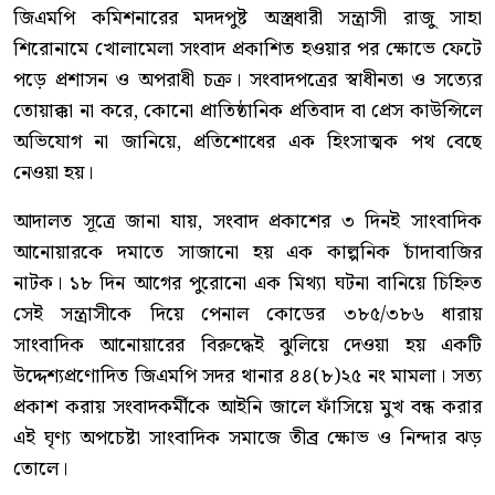
এরপরও পুলিশের টনক নড়েনি।
অনুসন্ধানে আরও বেরিয়ে আসে, এই হামলাকারীরা সাধারণ কোনো
দুষ্কৃতকারী নয়, তারা ইতিপূর্বে প্রকাশ্য দিবালোকে পিস্তল উঁচিয়ে
গোলাগুলি চালিয়ে মানুষ হত্যার চেষ্টার সদর থানার ১৩(১০)২০২৪
নং মামলার এজাহারনামীয় পলাতক আসামি। তবে ঘটনার আসল
মোড় ঘোরে তৎকালীন পুলিশ প্রশাসনের নগ্ন হস্তক্ষেপ ও
প্রভাবশালী মহলের গোপন আঁতাতের চিত্র সামনে আসার পর।
জিএমপি কমিশনারের মদদপুষ্ট অস্ত্রধারী সন্ত্রাসী রাজু সাহা
শিরোনামে খোলামেলা সংবাদ প্রকাশিত হওয়ার পর ক্ষোভে ফেটে
পড়ে প্রশাসন ও অপরাধী চক্র। সংবাদপত্রের স্বাধীনতা ও সত্যের
তোয়াক্কা না করে, কোনো প্রাতিষ্ঠানিক প্রতিবাদ বা প্রেস কাউন্সিলে
অভিযোগ না জানিয়ে, প্রতিশোধের এক হিংসাত্মক পথ বেছে
নেওয়া হয়।
আদালত সূত্রে জানা যায়, সংবাদ প্রকাশের ৩ দিনই সাংবাদিক
আনোয়ারকে দমাতে সাজানো হয় এক কাল্পনিক চাঁদাবাজির