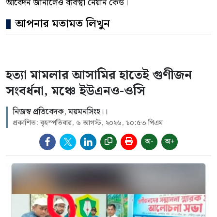
আবেদন জানালেও ব্যবস্থা নেয়নি কেউ।
আপনার মতামত লিখুন
হত্যা মামলার আসামির হাতেই গুণীজন
সংবর্ধনা, মঞ্চে ইউএনও-ওসি
নিজস্ব প্রতিবেদক, ময়মনসিংহ।।
প্রকাশিত: বৃহস্পতিবার, ৬ আগস্ট, ২০২৬, ১০:৫৩ পিএম
অ-
অ+