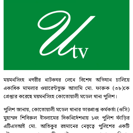
মামলার ওয়ারেন্টভুক্ত আসামি ফারুক
গ্রেপ্তার
নিজস্ব প্রতিবেদক, ময়মনসিংহ।।
প্রকাশিত: বুধবার, ৫ আগস্ট, ২০২৬, ৯:৫৪ পিএম
অ-
অ+