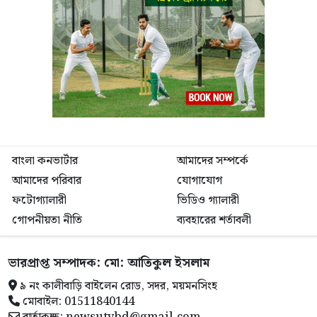
চলমান রয়েছে।
কোতোয়ালী মডেল থানা পুলিশ আরও জানায়, অপরাধ নিয়ন্ত্রণ
এবং পলাতক ও ওয়ারেন্টভুক্ত আসামিদের আইনের আওতায়
আনতে নিয়মিত বিশেষ অভিযান অব্যাহত থাকবে।
বাংলা কনভার্টার
আমাদের সম্পর্কে