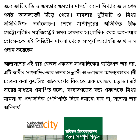
নাটক। ১৮ দিন আগের পুরোনো এক মিথ্যা ঘটনা বানিয়ে চিহ্নিত
সেই সন্ত্রাসীকে দিয়ে পেনাল কোডের ৩৮৫/৩৮৬ ধারায়
সাংবাদিক আনোয়ারের বিরুদ্ধেই ঝুলিয়ে দেওয়া হয় একটি
উদ্দেশ্যপ্রণোদিত জিএমপি সদর থানার ৪৪(৮)২৫ নং মামলা। সত্য
প্রকাশ করায় সংবাদকর্মীকে আইনি জালে ফাঁসিয়ে মুখ বন্ধ করার
এই ঘৃণ্য অপচেষ্টা সাংবাদিক সমাজে তীব্র ক্ষোভ ও নিন্দার ঝড়
তোলে।
তবে জালিয়াতি ও ক্ষমতার ক্ষমতার দাপটে বোনা মিথ্যার জাল শেষ
পর্যন্ত আদালতেই ছিঁড়ে গেছে। মামলার খুঁটিনাটি ও মিথ্যা
প্রসিকিউশন পর্যালোচনা শেষে গাজীপুরের অতিরিক্ত চীফ
মেট্রোপলিটন ম্যাজিস্ট্রেট ওমর হায়দার সাংবাদিক মোঃ আনোয়ার
হোসেনকে এই ভিত্তিহীন মামলা থেকে সম্পূর্ণ অব্যাহতি ও খালাস
প্রদান করেছেন।
আদালতের এই রায় কেবল একজন সাংবাদিকের ব্যক্তিগত জয় নয়;