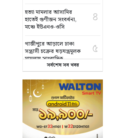
হত্যা মামলার আসামির
৪
হাতেই গুণীজন সংবর্ধনা,
মঞ্চে ইউএনও-ওসি
গাজীপুরে আড়ালে ঢাকা
৫
সন্ত্রাসী চক্রের ষড়যন্ত্রমূলক
মামলায় সাংবাদিক
সর্বশেষ সব খবর
আনোয়ার খালাস
ময়মনসিংহে পুলিশের
৬
অভিযানে একাধিক মামলার
ওয়ারেন্টভুক্ত আসামি ফারুক
গ্রেপ্তার
সম্মিলিত আত্মত্যাগ ও
৭
সংগ্রামের ফলেই
গণঅভ্যুত্থান সফল হয়েছে: