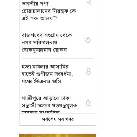
২
ভারতীয় পণ্য
চোরাচালানের নিয়ন্ত্রক কে
এই ‘গরু আলম’?
রাজপথের সংগ্রাম থেকে
৩
নগর পরিচালনায়
রোকনুজ্জামান রোকন
হত্যা মামলার আসামির
৪
হাতেই গুণীজন সংবর্ধনা,
মঞ্চে ইউএনও-ওসি
গাজীপুরে আড়ালে ঢাকা
৫
সন্ত্রাসী চক্রের ষড়যন্ত্রমূলক
মামলায় সাংবাদিক
সর্বশেষ সব খবর
আনোয়ার খালাস