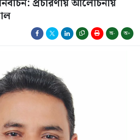
ির্বাচন: প্রচারণায় আলোচনায়
মাল
অ-
অ+