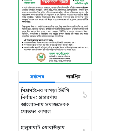
সর্বশেষ
জনপ্রিয়
মিঠামইনের ঘাগড়া ইউপি
১
নির্বাচন: প্রচারণায়
আলোচনায় সমাজসেবক
মোস্তফা কামাল
হালুয়াঘাট-ধোবাউড়ায়