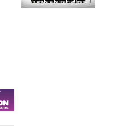
এমপি আবু ওয়াহাব আকন্দ
‘অর্থ লেনদেন ও
৮
বিতর্কিতদের পদায়নের’
অভিযোগ, ঈশ্বরগঞ্জে
ছাত্রলীগের একাংশের ঝাড়ু
মিছিল
মানসম্মত শিক্ষা নিশ্চিতে
৯
শ্যামপুরে তৎপর শিক্ষা
অফিসার শাপলা খানম
তাৎক্ষণিক খাদ্য পরীক্ষা
১০
নিশ্চিত করবে ভ্রাম্যমাণ
পরীক্ষাগার: এস এম হুমায়ূন
কবির