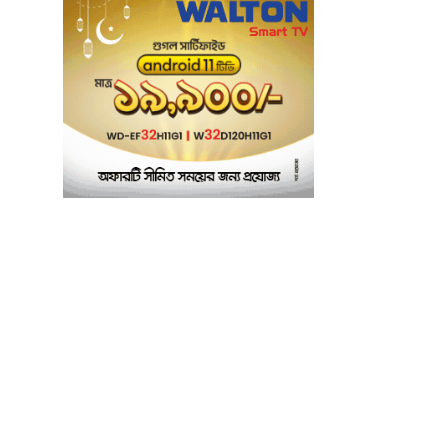
ময়মনসিংহে পুলিশের
৬
অভিযানে একাধিক
মামলার ওয়ারেন্টভুক্ত
আসামি ফারুক গ্রেপ্তার
সম্মিলিত আত্মত্যাগ ও
৭
সংগ্রামের ফলেই
গণঅভ্যুত্থান সফল হয়েছে:
এমপি আবু ওয়াহাব আকন্দ
‘অর্থ লেনদেন ও
৮
বিতর্কিতদের পদায়নের’
অভিযোগ, ঈশ্বরগঞ্জে
ছাত্রলীগের একাংশের ঝাড়ু
মিছিল
মানসম্মত শিক্ষা নিশ্চিতে
৯
শ্যামপুরে তৎপর শিক্ষা