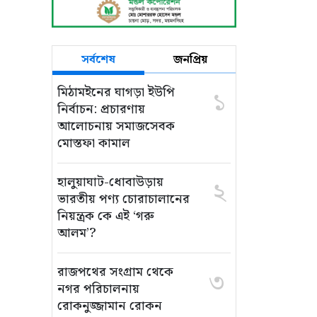
সর্বশেষ
জনপ্রিয়
মিঠামইনের ঘাগড়া ইউপি
১
নির্বাচন: প্রচারণায়
আলোচনায় সমাজসেবক
মোস্তফা কামাল
হালুয়াঘাট-ধোবাউড়ায়
২
ভারতীয় পণ্য চোরাচালানের
নিয়ন্ত্রক কে এই ‘গরু
আলম’?
রাজপথের সংগ্রাম থেকে
৩
নগর পরিচালনায়
রোকনুজ্জামান রোকন