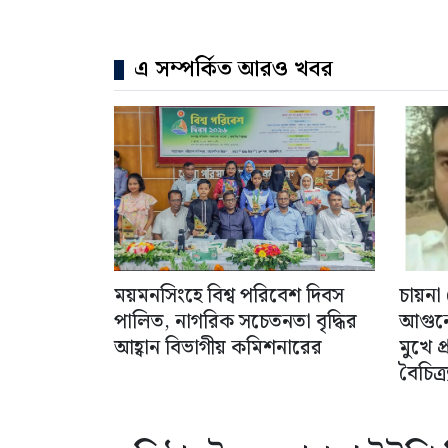
এ সম্পর্কিত আরও খবর
ময়মনসিংহে বিশ্ব পরিবেশ দিবস
চায়না 
পালিত, নাগরিক সচেতনতা বৃদ্ধির
আগুনে
আহ্বান বিভাগীয় কমিশনারের
মুখে 
বৈচিত্র্