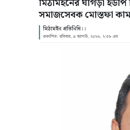
মিঠামইনের ঘাগড়া ইউপি ন
সমাজসেবক মোস্তফা কা
মিঠামইন প্রতিনিধি।।
প্রকাশিত: রবিবার, ৯ আগস্ট, ২০২৬, ২:৫৮ এম