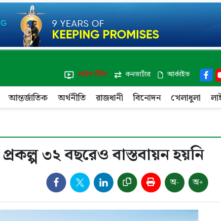
লাইভ টিভি
কনভার্টার
আর্কাইভ
আন্তর্জাতিক
অর্থনীতি
রাজধানী
বিনোদন
খেলাধুলা
লা
্রকল্প ৩২ বছরেও বাস্তবায়ন হয়নি
অ-
অ+