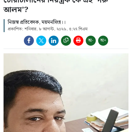
চোরাচালানের নিয়ন্ত্রক কে এই ‘গরু
আলম’?
নিজস্ব প্রতিবেদক, ময়মনসিংহ।।
প্রকাশিত: শনিবার, ৮ আগস্ট, ২০২৬, ৫:২৭ পিএম
অ-
অ+