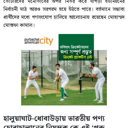
ভোটারদের মনোভাবের ওপর নির্ভর করে ঘাগড়া ইউনিয়নের
নির্বাচনী মাঠ আরও সরগরম হয়ে উঠতে পারে। বর্তমানে সম্ভাব্য
প্রার্থীদের মধ্যে গণসংযোগ চালিয়ে আলোচনায় রয়েছেন মোহাম্মদ
মোস্তফা কামাল।
হালুয়াঘাট-ধোবাউড়ায় ভারতীয় পণ্য