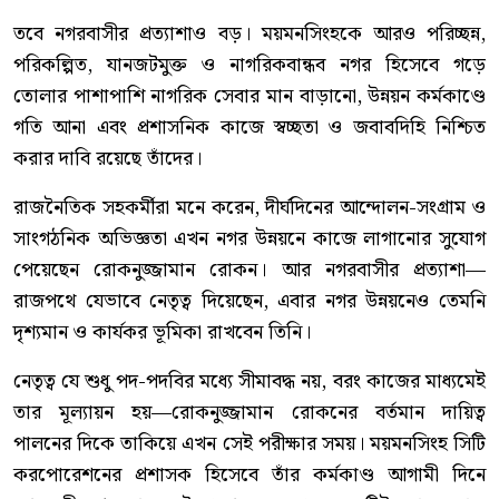
তবে নগরবাসীর প্রত্যাশাও বড়। ময়মনসিংহকে আরও পরিচ্ছন্ন,
পরিকল্পিত, যানজটমুক্ত ও নাগরিকবান্ধব নগর হিসেবে গড়ে
তোলার পাশাপাশি নাগরিক সেবার মান বাড়ানো, উন্নয়ন কর্মকাণ্ডে
গতি আনা এবং প্রশাসনিক কাজে স্বচ্ছতা ও জবাবদিহি নিশ্চিত
করার দাবি রয়েছে তাঁদের।
রাজনৈতিক সহকর্মীরা মনে করেন, দীর্ঘদিনের আন্দোলন-সংগ্রাম ও
সাংগঠনিক অভিজ্ঞতা এখন নগর উন্নয়নে কাজে লাগানোর সুযোগ
পেয়েছেন রোকনুজ্জামান রোকন। আর নগরবাসীর প্রত্যাশা—
রাজপথে যেভাবে নেতৃত্ব দিয়েছেন, এবার নগর উন্নয়নেও তেমনি
দৃশ্যমান ও কার্যকর ভূমিকা রাখবেন তিনি।
নেতৃত্ব যে শুধু পদ-পদবির মধ্যে সীমাবদ্ধ নয়, বরং কাজের মাধ্যমেই
তার মূল্যায়ন হয়—রোকনুজ্জামান রোকনের বর্তমান দায়িত্ব
পালনের দিকে তাকিয়ে এখন সেই পরীক্ষার সময়। ময়মনসিংহ সিটি
করপোরেশনের প্রশাসক হিসেবে তাঁর কর্মকাণ্ড আগামী দিনে