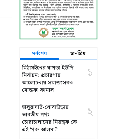
সর্বশেষ
জনপ্রিয়
মিঠামইনের ঘাগড়া ইউপি
১
নির্বাচন: প্রচারণায়
আলোচনায় সমাজসেবক
মোস্তফা কামাল
হালুয়াঘাট-ধোবাউড়ায়
২
ভারতীয় পণ্য
চোরাচালানের নিয়ন্ত্রক কে
এই ‘গরু আলম’?