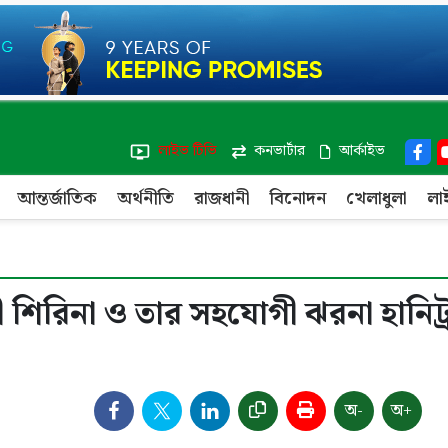
লাইভ টিভি
কনভার্টার
আর্কাইভ
আন্তর্জাতিক
অর্থনীতি
রাজধানী
বিনোদন
খেলাধুলা
লা
 শিরিনা ও তার সহযোগী ঝরনা হানিট্র
অ-
অ+