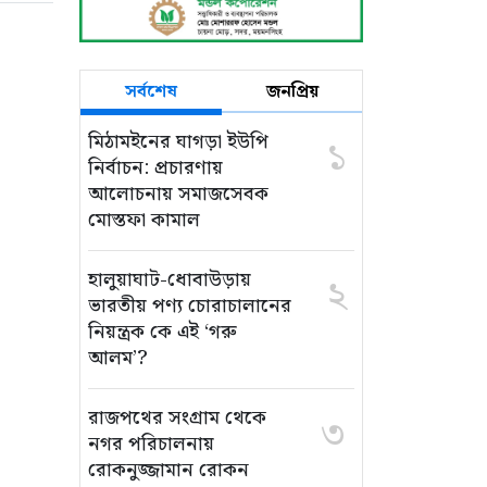
সর্বশেষ
জনপ্রিয়
মিঠামইনের ঘাগড়া ইউপি
১
নির্বাচন: প্রচারণায়
আলোচনায় সমাজসেবক
মোস্তফা কামাল
হালুয়াঘাট-ধোবাউড়ায়
২
ভারতীয় পণ্য চোরাচালানের
নিয়ন্ত্রক কে এই ‘গরু
আলম’?
রাজপথের সংগ্রাম থেকে
৩
নগর পরিচালনায়
রোকনুজ্জামান রোকন