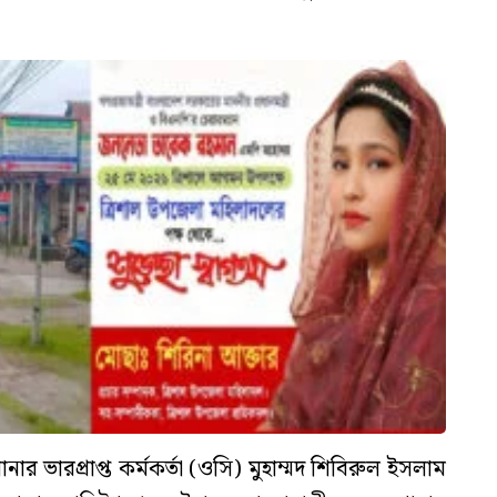
র ভারপ্রাপ্ত কর্মকর্তা (ওসি) মুহাম্মদ শিবিরুল ইসলাম