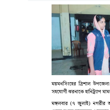
ময়মনসিংহের ত্রিশাল উপজেলা 
সহযোগী ঝরনাকে হানিট্র্যাপ মা
মঙ্গলবার (৭ জুলাই) নগরীর 