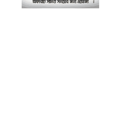
এমপি আবু ওয়াহাব আকন্দ
‘অর্থ লেনদেন ও
৮
বিতর্কিতদের পদায়নের’
অভিযোগ, ঈশ্বরগঞ্জে
ছাত্রলীগের একাংশের ঝাড়ু
মিছিল
মানসম্মত শিক্ষা নিশ্চিতে
৯
শ্যামপুরে তৎপর শিক্ষা
অফিসার শাপলা খানম
তাৎক্ষণিক খাদ্য পরীক্ষা
১০
নিশ্চিত করবে ভ্রাম্যমাণ
পরীক্ষাগার: এস এম হুমায়ূন
কবির