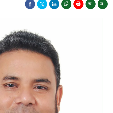
অ-
অ+