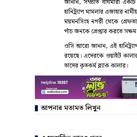
জানান, সম্প্রতি বাঘমারা একটি 
হানিট্র্যাপ মামলার এজাহার না
ময়মনসিংহ নগরী থেকে গ্রেফ
পাঁচ জনকে গ্রেপ্তার করতে সক্ষ
ওসি আরো জানান, এই হানিট্র্
রয়েছে। এদেরকে ওয়াইট কালার
তাদের কৃতকর্ম ব্ল্যাক কালার।
আপনার মতামত লিখুন