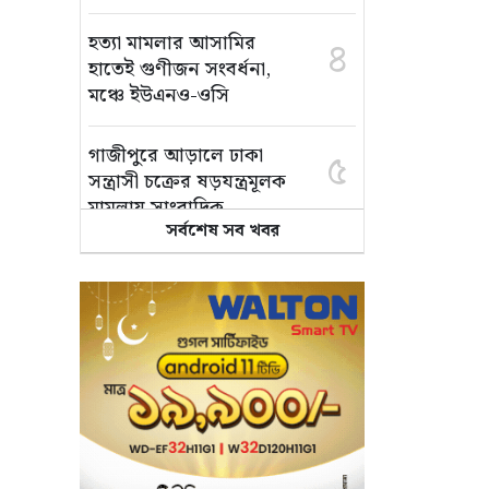
হত্যা মামলার আসামির
৪
হাতেই গুণীজন সংবর্ধনা,
মঞ্চে ইউএনও-ওসি
গাজীপুরে আড়ালে ঢাকা
৫
সন্ত্রাসী চক্রের ষড়যন্ত্রমূলক
মামলায় সাংবাদিক
সর্বশেষ সব খবর
আনোয়ার খালাস
ময়মনসিংহে পুলিশের
৬
অভিযানে একাধিক মামলার
ওয়ারেন্টভুক্ত আসামি ফারুক
গ্রেপ্তার
সম্মিলিত আত্মত্যাগ ও
৭
সংগ্রামের ফলেই
গণঅভ্যুত্থান সফল হয়েছে: