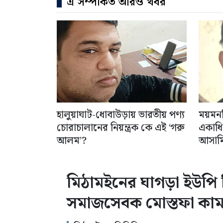
এ সম্পর্কিত আরও খবর
হালুয়াঘাট-ধোবাউড়ায় ভারতীয় পণ্য
ময়মন
চোরাচালানের নিয়ন্ত্রক কে এই ‘গরু
একাধিক
আলম’?
আসামি 
মিঠামইনের ঘাগড়া ইউপি ন
সমাজসেবক মোস্তফা কা