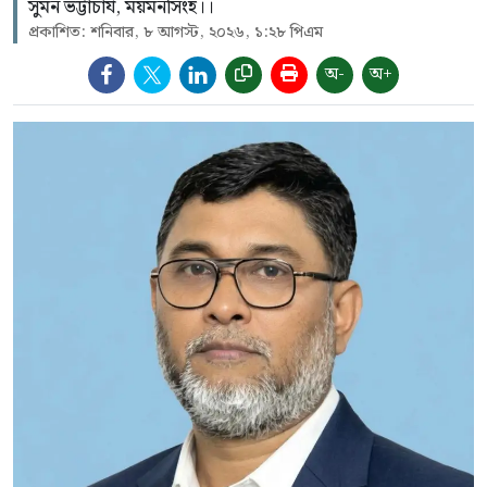
সুমন ভট্টাচার্য, ময়মনসিংহ।।
প্রকাশিত: শনিবার, ৮ আগস্ট, ২০২৬, ১:২৮ পিএম
অ-
অ+