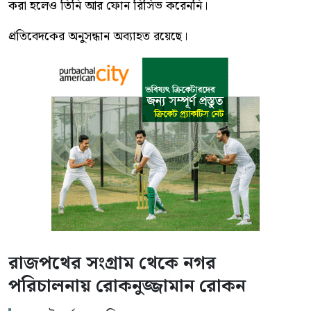
করা হলেও তিনি আর ফোন রিসিভ করেননি।
প্রতিবেদকের অনুসন্ধান অব্যাহত রয়েছে।
রাজপথের সংগ্রাম থেকে নগর
পরিচালনায় রোকনুজ্জামান রোকন