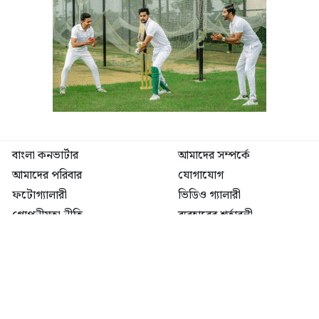
বাংলা কনভার্টার
আমাদের সম্পর্কে
আমাদের পরিবার
যোগাযোগ
ফটোগ্যালারী
ভিডিও গ্যালারী
গোপনীয়তা নীতি
ব্যবহারের শর্তাবলী
ভারপ্রাপ্ত সম্পাদক: মো: আতিকুল ইসলাম
৯ নং কালীবাড়ি বাইলেন রোড, সদর, ময়মনসিংহ
মোবাইল: 01511840144
বার্তাকক্ষ: newsutvbd@gmail.com