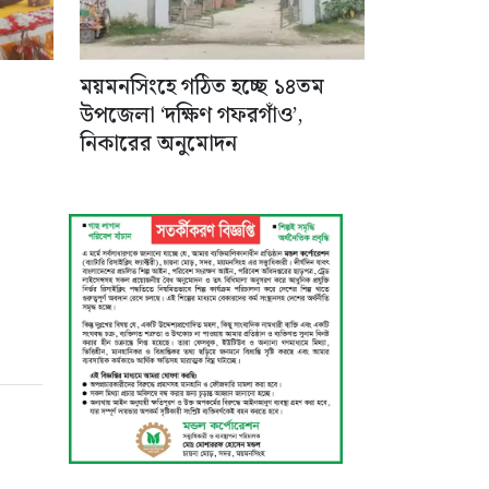
ময়মনসিংহে গঠিত হচ্ছে ১৪তম
উপজেলা ‘দক্ষিণ গফরগাঁও’,
নিকারের অনুমোদন