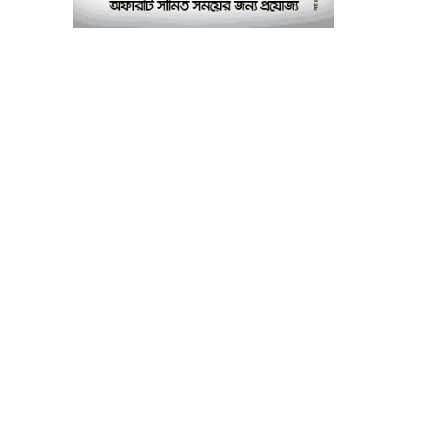
৭
আবাসিক হল, ভাঙচুরের
অভিযোগ, আহত ৪, আতঙ্কে
সাধারণ শিক্ষার্থীরা
ময়মনসিংহে সাংবাদিকদের
৮
৩ দিনব্যাপী প্রশিক্ষণ
কর্মশালার সনদ বিতরণ ৫
আগস্ট
বিএনপি নেতার মাছের ঘেরে
৯
অবৈধ বিদ্যুৎ সংযোগে
কিশোরের মৃত্যু, লাশ ঘিরে
বিক্ষোভের অভিযোগ
ফেসবুকে তীব্র সমালোচনা:
১০
জাহাঙ্গীর হত্যা মামলায়
আবেদা জাহান লাভলীকে