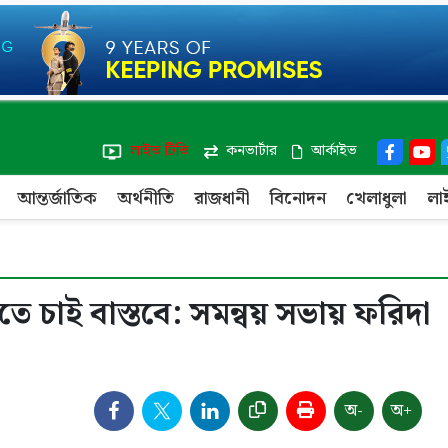
লাইভ টিভি
কনভার্টার
আর্কাইভ
আন্তর্জাতিক
অর্থনীতি
রাজধানী
বিনোদন
খেলাধুলা
লা
তে চাই বাস্তবে: সমন্বয় সভায় ফরিদা
অ-
অ+