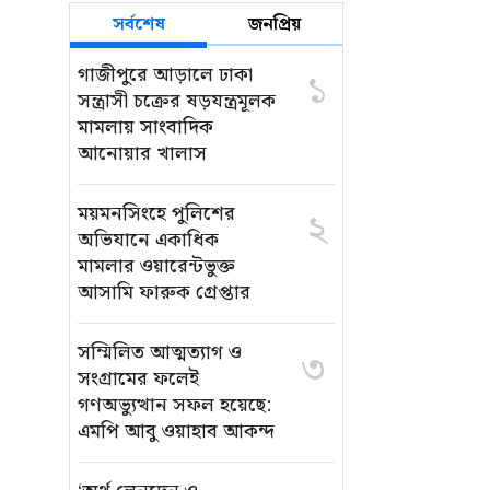
সর্বশেষ
জনপ্রিয়
গাজীপুরে আড়ালে ঢাকা
১
সন্ত্রাসী চক্রের ষড়যন্ত্রমূলক
মামলায় সাংবাদিক
আনোয়ার খালাস
ময়মনসিংহে পুলিশের
২
অভিযানে একাধিক
মামলার ওয়ারেন্টভুক্ত
আসামি ফারুক গ্রেপ্তার
সম্মিলিত আত্মত্যাগ ও
৩
সংগ্রামের ফলেই
গণঅভ্যুত্থান সফল হয়েছে:
এমপি আবু ওয়াহাব আকন্দ