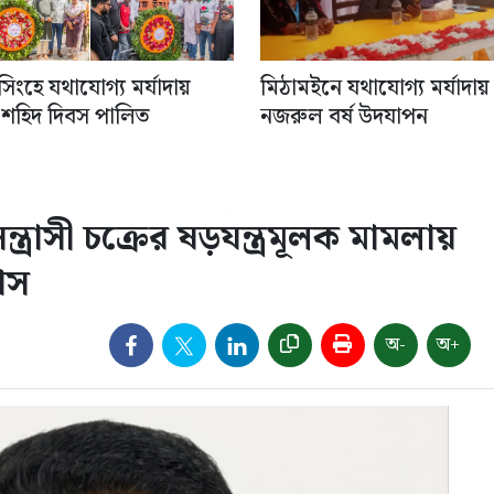
িংহে যথাযোগ্য মর্যাদায়
মিঠামইনে যথাযোগ্য মর্যাদায়
 শহিদ দিবস পালিত
নজরুল বর্ষ উদযাপন
্রাসী চক্রের ষড়যন্ত্রমূলক মামলায়
াস
অ-
অ+