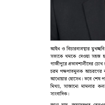
আইন ও বিচারব্যবস্থার মুখচ্ছ
সত্যকে থমকে দেওয়া সহজ হতে
গাজীপুরে প্রভাবশালীদের চোখ রাঙা
চরম পক্ষপাতমূলক আচরণের বল
আনোয়ার হোসেন। তবে শেষ পর্
মিথ্যা, সাজানো মামলার কলঙ
সাংবাদিক।