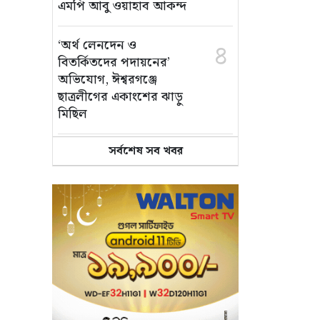
এমপি আবু ওয়াহাব আকন্দ
‘অর্থ লেনদেন ও
৪
বিতর্কিতদের পদায়নের’
অভিযোগ, ঈশ্বরগঞ্জে
ছাত্রলীগের একাংশের ঝাড়ু
মিছিল
সর্বশেষ সব খবর
মানসম্মত শিক্ষা নিশ্চিতে
৫
শ্যামপুরে তৎপর শিক্ষা
অফিসার শাপলা খানম
তাৎক্ষণিক খাদ্য পরীক্ষা
৬
নিশ্চিত করবে ভ্রাম্যমাণ
পরীক্ষাগার: এস এম হুমায়ূন
কবির
বাকৃবিতে মুখোমুখি দুই