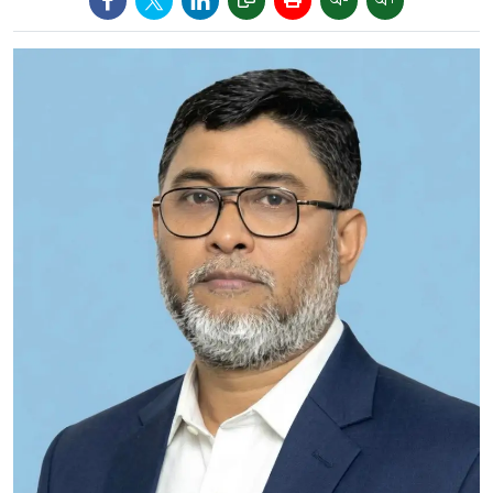
অ-
অ+