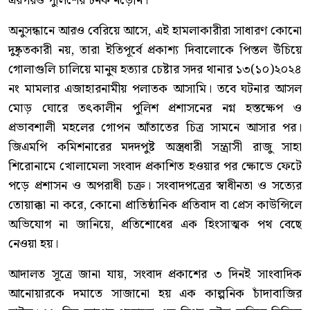
এরপরও পুলিশের টনক নড়েনি।
অনুসন্ধানে আরও বেরিয়ে আসে, এই হামলাকারীরা সাধারণ কোনো
দুষ্কৃতকারী নয়, তারা ইতিপূর্বে প্রকাশ্য দিবালোকে পিস্তল উঁচিয়ে
গোলাগুলি চালিয়ে মানুষ হত্যার চেষ্টার সদর থানার ১৩(১০)২০২৪
নং মামলার এজাহারনামীয় পলাতক আসামি। তবে ঘটনার আসল
মোড় ঘোরে তৎকালীন পুলিশ প্রশাসনের নগ্ন হস্তক্ষেপ ও
প্রভাবশালী মহলের গোপন আঁতাতের চিত্র সামনে আসার পর।
জিএমপি কমিশনারের মদদপুষ্ট অস্ত্রধারী সন্ত্রাসী রাজু সাহা
শিরোনামে খোলামেলা সংবাদ প্রকাশিত হওয়ার পর ক্ষোভে ফেটে
পড়ে প্রশাসন ও অপরাধী চক্র। সংবাদপত্রের স্বাধীনতা ও সত্যের
তোয়াক্কা না করে, কোনো প্রাতিষ্ঠানিক প্রতিবাদ বা প্রেস কাউন্সিলে
অভিযোগ না জানিয়ে, প্রতিশোধের এক হিংসাত্মক পথ বেছে
নেওয়া হয়।
আদালত সূত্রে জানা যায়, সংবাদ প্রকাশের ৩ দিনই সাংবাদিক
আনোয়ারকে দমাতে সাজানো হয় এক কাল্পনিক চাঁদাবাজির