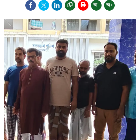
অ-
অ+