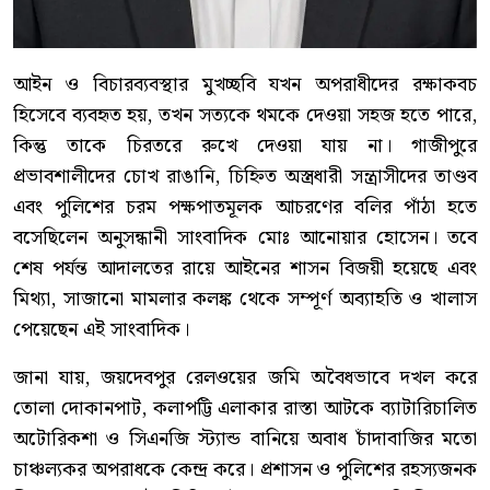
আইন ও বিচারব্যবস্থার মুখচ্ছবি যখন অপরাধীদের রক্ষাকবচ
হিসেবে ব্যবহৃত হয়, তখন সত্যকে থমকে দেওয়া সহজ হতে পারে,
কিন্তু তাকে চিরতরে রুখে দেওয়া যায় না। গাজীপুরে
প্রভাবশালীদের চোখ রাঙানি, চিহ্নিত অস্ত্রধারী সন্ত্রাসীদের তাণ্ডব
এবং পুলিশের চরম পক্ষপাতমূলক আচরণের বলির পাঁঠা হতে
বসেছিলেন অনুসন্ধানী সাংবাদিক মোঃ আনোয়ার হোসেন। তবে
শেষ পর্যন্ত আদালতের রায়ে আইনের শাসন বিজয়ী হয়েছে এবং
মিথ্যা, সাজানো মামলার কলঙ্ক থেকে সম্পূর্ণ অব্যাহতি ও খালাস
পেয়েছেন এই সাংবাদিক।
জানা যায়, জয়দেবপুর রেলওয়ের জমি অবৈধভাবে দখল করে
তোলা দোকানপাট, কলাপট্টি এলাকার রাস্তা আটকে ব্যাটারিচালিত
অটোরিকশা ও সিএনজি স্ট্যান্ড বানিয়ে অবাধ চাঁদাবাজির মতো
চাঞ্চল্যকর অপরাধকে কেন্দ্র করে। প্রশাসন ও পুলিশের রহস্যজনক