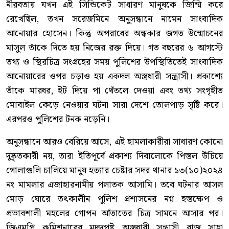
নীরবতায় যখন এই সিন্ডিকেট সাধারণ মানুষকে জিম্মি করে
রেখেছিল, তখন সরেজমিনে অনুসন্ধানে নামেন সাংবাদিক
আনোয়ার হোসেন। কিন্তু অপরাধের অন্ধকার জগত উন্মোচনের
মাসুল তাঁকে দিতে হয় নিজের রক্ত দিয়ে। গত বছরের ৬ আগস্টে
তথ্য ও স্থিরচিত্র সংগ্রহের সময় পুলিশের উপস্থিতিতেই সাংবাদিক
আনোয়ারের ওপর চড়াও হয় একদল অস্ত্রধারী সন্ত্রাসী। প্রকাশ্যে
তাঁকে মারধর, ইট দিয়ে পা থেঁতলে দেওয়া এবং তথ্য সংগৃহীত
মোবাইল কেড়ে নেওয়ার ঘটনা সারা দেশে তোলপাড় সৃষ্টি করে।
এরপরও পুলিশের টনক নড়েনি।
অনুসন্ধানে আরও বেরিয়ে আসে, এই হামলাকারীরা সাধারণ কোনো
দুষ্কৃতকারী নয়, তারা ইতিপূর্বে প্রকাশ্য দিবালোকে পিস্তল উঁচিয়ে
গোলাগুলি চালিয়ে মানুষ হত্যার চেষ্টার সদর থানার ১৩(১০)২০২৪
নং মামলার এজাহারনামীয় পলাতক আসামি। তবে ঘটনার আসল
মোড় ঘোরে তৎকালীন পুলিশ প্রশাসনের নগ্ন হস্তক্ষেপ ও
প্রভাবশালী মহলের গোপন আঁতাতের চিত্র সামনে আসার পর।
জিএমপি কমিশনারের মদদপুষ্ট অস্ত্রধারী সন্ত্রাসী রাজু সাহা