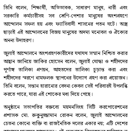
তিনি বলেন, শিক্ষার্থী, অভিভাবক, সাধারণ মানুষ, নারী এবং
সরকারি কর্মচারীসহ সব শ্রেণি-পেশার মানুষের অংশগ্রহণে
আন্দোলন সফল হয় এবং ফ্যাসিবাদী শাসনের পতন ঘটে। অস্ত্র
ছাড়াই এই আন্দোলনের বিজয় মানুষের অদম্য মনোবল ও ঐক্যের
অনন্য উদাহরণ।
জুলাই আন্দোলনে অংশগ্রহণকারীদের যথাযথ সম্মান নিশ্চিত করার
আহ্বান জানিয়ে জাকির হোসেন বলেন, জুলাই যোদ্ধা ও শহীদদের
পূর্ণাঙ্গ তালিকা প্রণয়ন, আহতদের তালিকা চূড়ান্ত করা এবং
শহীদদের স্মরণে নামফলক স্থাপনের উদ্যোগ গ্রহণ করা প্রয়োজন।
তিনি বলেন, সন্তান হারানোর বেদনা কেবল সেই পরিবারই উপলব্ধি
করতে পারে, যারা এই শোকের মধ্য দিয়ে গেছে।
অনুষ্ঠানে সভাপতির বক্তব্যে ময়মনসিংহ সিটি করপোরেশনের
প্রশাসক মো. রুকুনুজ্জামান রোকন বলেন, জুলাই আন্দোলনের
চেতনা কোনো ব্যক্তি বা রাজনৈতিক দলের একার নয়; এটি দেশের