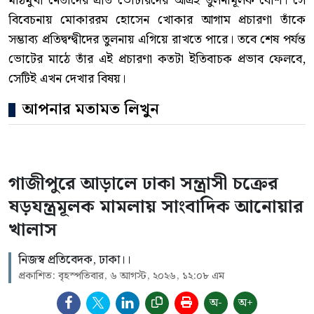
মাঠমুখী নেতাদের প্রতি ভোটারদের আগ্রহ তুলনামূলক বেশি। সে
বিবেচনায় মোকাররম হোসেন খোকার আগাম প্রচারণা তাঁকে
সম্ভাব্য প্রতিদ্বন্দ্বীদের তুলনায় এগিয়ে রাখতে পারে। তবে শেষ পর্যন্ত
ভোটের মাঠে তাঁর এই প্রচারণা কতটা ইতিবাচক প্রভাব ফেলবে,
সেটিই এখন দেখার বিষয়।
আপনার মতামত লিখুন
গাজীপুরে আড়ালে ঢাকা সন্ত্রাসী চক্রের
ষড়যন্ত্রমূলক মামলায় সাংবাদিক আনোয়ার
খালাস
নিজস্ব প্রতিবেদক, ঢাকা।।
প্রকাশিত: বৃহস্পতিবার, ৬ আগস্ট, ২০২৬, ১২:০৮ এম
অ-
অ+