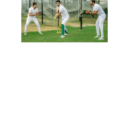
বাংলা কনভার্টার
আমাদের সম্পর্কে
আমাদের পরিবার
যোগাযোগ
ফটোগ্যালারী
ভিডিও গ্যালারী
গোপনীয়তা নীতি
ব্যবহারের শর্তাবলী
ভারপ্রাপ্ত সম্পাদক: মো: আতিকুল ইসলাম
৯ নং কালীবাড়ি বাইলেন রোড, সদর, ময়মনসিংহ
মোবাইল: 01511840144
বার্তাকক্ষ: newsutvbd@gmail.com