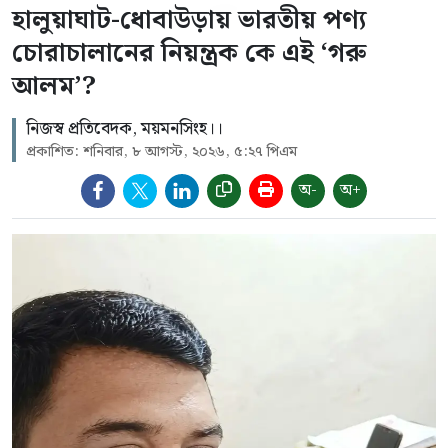
হালুয়াঘাট-ধোবাউড়ায় ভারতীয় পণ্য
চোরাচালানের নিয়ন্ত্রক কে এই ‘গরু
আলম’?
নিজস্ব প্রতিবেদক, ময়মনসিংহ।।
প্রকাশিত: শনিবার, ৮ আগস্ট, ২০২৬, ৫:২৭ পিএম
অ-
অ+