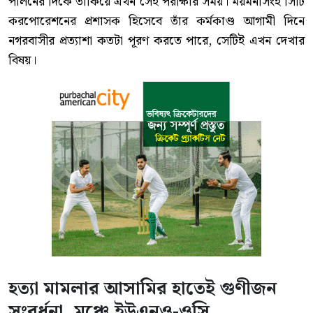
পালনের দিকে তাকিয়ে এখন সেই পরীক্ষার সময়। ময়মনসিংহ সিটি
করপোরেশনের প্রশাসক হিসেবে তাঁর কর্মকাণ্ড আগামী দিনে
নগরবাসীর প্রত্যাশা কতটা পূরণ করতে পারে, সেটিই এখন দেখার
বিষয়।
হত্যা মামলার আসামির হাতেই গুণীজন
সংবর্ধনা, মঞ্চে ইউএনও-ওসি