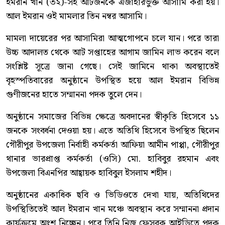
ইমরান খান (৩২)-সহ আটজনকে এজাহারভুক্ত আসামি করা হয়।
আল ইমরান ওই মামলার তিন নম্বর আসামি।
মামলা দায়েরের পর আসামিরা আত্মগোপনে চলে যান। পরে তারা
উচ্চ আদালত থেকে আট সপ্তাহের আগাম জামিন লাভ করেন বলে
সংশ্লিষ্ট সূত্রে জানা গেছে। সেই জামিনে থাকা অবস্থাতেই
বৃহস্পতিবারের অনুষ্ঠানে উপস্থিত হয়ে আল ইমরান বিভিন্ন
গুণীজনের হাতে সম্মাননা পদক তুলে দেন।
অনুষ্ঠানে সমাজের বিভিন্ন ক্ষেত্রে অবদানের স্বীকৃতি হিসেবে ১১
জনকে সংবর্ধনা দেওয়া হয়। এতে অতিথি হিসেবে উপস্থিত ছিলেন
গৌরীপুর উপজেলা নির্বাহী কর্মকর্তা আফিয়া আমীন পাপ্পা, গৌরীপুর
থানার ভারপ্রাপ্ত কর্মকর্তা (ওসি) মো. হাবিবুর রহমান এবং
উপজেলা বিএনপির আহ্বায়ক হাবিবুল ইসলাম শহীদ।
অনুষ্ঠানের একাধিক ছবি ও ভিডিওতে দেখা যায়, অতিথিদের
উপস্থিতিতেই আল ইমরান খান মঞ্চে অবস্থান করে সম্মাননা প্রদান
কার্যক্রমে অংশ নিচ্ছেন। পরে তিনি নিজ ফেসবুক আইডিতে পদক