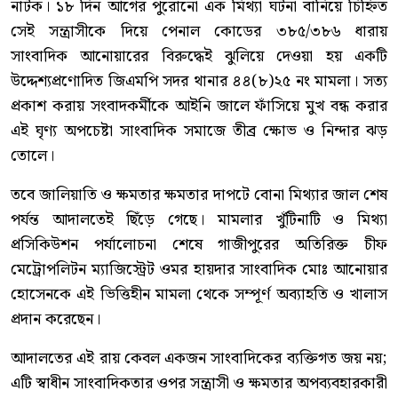
নাটক। ১৮ দিন আগের পুরোনো এক মিথ্যা ঘটনা বানিয়ে চিহ্নিত
সেই সন্ত্রাসীকে দিয়ে পেনাল কোডের ৩৮৫/৩৮৬ ধারায়
সাংবাদিক আনোয়ারের বিরুদ্ধেই ঝুলিয়ে দেওয়া হয় একটি
উদ্দেশ্যপ্রণোদিত জিএমপি সদর থানার ৪৪(৮)২৫ নং মামলা। সত্য
প্রকাশ করায় সংবাদকর্মীকে আইনি জালে ফাঁসিয়ে মুখ বন্ধ করার
এই ঘৃণ্য অপচেষ্টা সাংবাদিক সমাজে তীব্র ক্ষোভ ও নিন্দার ঝড়
তোলে।
তবে জালিয়াতি ও ক্ষমতার ক্ষমতার দাপটে বোনা মিথ্যার জাল শেষ
পর্যন্ত আদালতেই ছিঁড়ে গেছে। মামলার খুঁটিনাটি ও মিথ্যা
প্রসিকিউশন পর্যালোচনা শেষে গাজীপুরের অতিরিক্ত চীফ
মেট্রোপলিটন ম্যাজিস্ট্রেট ওমর হায়দার সাংবাদিক মোঃ আনোয়ার
হোসেনকে এই ভিত্তিহীন মামলা থেকে সম্পূর্ণ অব্যাহতি ও খালাস
প্রদান করেছেন।
আদালতের এই রায় কেবল একজন সাংবাদিকের ব্যক্তিগত জয় নয়;
এটি স্বাধীন সাংবাদিকতার ওপর সন্ত্রাসী ও ক্ষমতার অপব্যবহারকারী