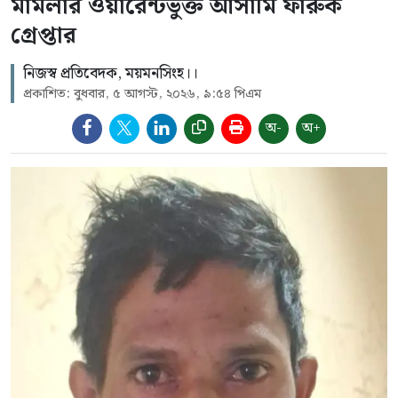
মামলার ওয়ারেন্টভুক্ত আসামি ফারুক
গ্রেপ্তার
নিজস্ব প্রতিবেদক, ময়মনসিংহ।।
প্রকাশিত: বুধবার, ৫ আগস্ট, ২০২৬, ৯:৫৪ পিএম
অ-
অ+