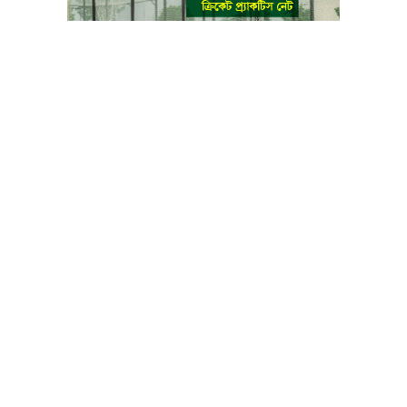
বাংলা কনভার্টার
আমাদের সম্পর্কে
আমাদের পরিবার
যোগাযোগ
ফটোগ্যালারী
ভিডিও গ্যালারী
গোপনীয়তা নীতি
ব্যবহারের শর্তাবলী
ভারপ্রাপ্ত সম্পাদক: মো: আতিকুল ইসলাম
৯ নং কালীবাড়ি বাইলেন রোড, সদর, ময়মনসিংহ
মোবাইল: 01511840144