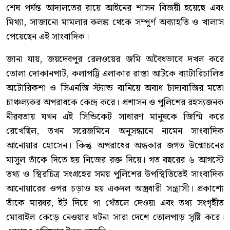
শেষ পর্যন্ত আদালতের রায়ে আইনের শাসন বিজয়ী হয়েছে এবং
মিথ্যা, সাজানো মামলার কলঙ্ক থেকে সম্পূর্ণ অব্যাহতি ও খালাস
পেয়েছেন এই সাংবাদিক।
জানা যায়, জয়দেবপুর রেলওয়ের জমি অবৈধভাবে দখল করে
তোলা দোকানপাট, কলাপট্টি এলাকার রাস্তা আটকে ব্যাটারিচালিত
অটোরিকশা ও সিএনজি স্ট্যান্ড বানিয়ে অবাধ চাঁদাবাজির মতো
চাঞ্চল্যকর অপরাধকে কেন্দ্র করে। প্রশাসন ও পুলিশের রহস্যজনক
নীরবতায় যখন এই সিন্ডিকেট সাধারণ মানুষকে জিম্মি করে
রেখেছিল, তখন সরেজমিনে অনুসন্ধানে নামেন সাংবাদিক
আনোয়ার হোসেন। কিন্তু অপরাধের অন্ধকার জগত উন্মোচনের
মাসুল তাঁকে দিতে হয় নিজের রক্ত দিয়ে। গত বছরের ৬ আগস্টে
তথ্য ও স্থিরচিত্র সংগ্রহের সময় পুলিশের উপস্থিতিতেই সাংবাদিক
আনোয়ারের ওপর চড়াও হয় একদল অস্ত্রধারী সন্ত্রাসী। প্রকাশ্যে
তাঁকে মারধর, ইট দিয়ে পা থেঁতলে দেওয়া এবং তথ্য সংগৃহীত
মোবাইল কেড়ে নেওয়ার ঘটনা সারা দেশে তোলপাড় সৃষ্টি করে।