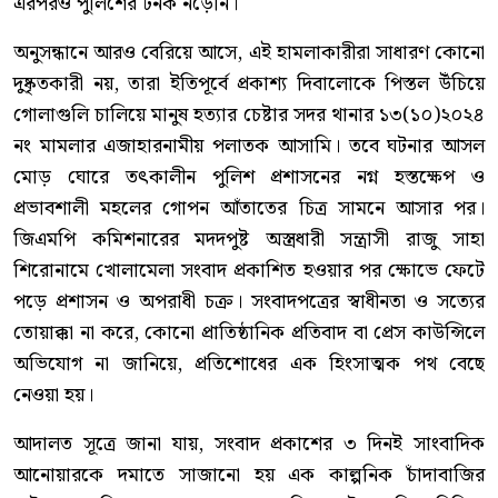
এরপরও পুলিশের টনক নড়েনি।
অনুসন্ধানে আরও বেরিয়ে আসে, এই হামলাকারীরা সাধারণ কোনো
দুষ্কৃতকারী নয়, তারা ইতিপূর্বে প্রকাশ্য দিবালোকে পিস্তল উঁচিয়ে
গোলাগুলি চালিয়ে মানুষ হত্যার চেষ্টার সদর থানার ১৩(১০)২০২৪
নং মামলার এজাহারনামীয় পলাতক আসামি। তবে ঘটনার আসল
মোড় ঘোরে তৎকালীন পুলিশ প্রশাসনের নগ্ন হস্তক্ষেপ ও
প্রভাবশালী মহলের গোপন আঁতাতের চিত্র সামনে আসার পর।
জিএমপি কমিশনারের মদদপুষ্ট অস্ত্রধারী সন্ত্রাসী রাজু সাহা
শিরোনামে খোলামেলা সংবাদ প্রকাশিত হওয়ার পর ক্ষোভে ফেটে
পড়ে প্রশাসন ও অপরাধী চক্র। সংবাদপত্রের স্বাধীনতা ও সত্যের
তোয়াক্কা না করে, কোনো প্রাতিষ্ঠানিক প্রতিবাদ বা প্রেস কাউন্সিলে
অভিযোগ না জানিয়ে, প্রতিশোধের এক হিংসাত্মক পথ বেছে
নেওয়া হয়।
আদালত সূত্রে জানা যায়, সংবাদ প্রকাশের ৩ দিনই সাংবাদিক
আনোয়ারকে দমাতে সাজানো হয় এক কাল্পনিক চাঁদাবাজির