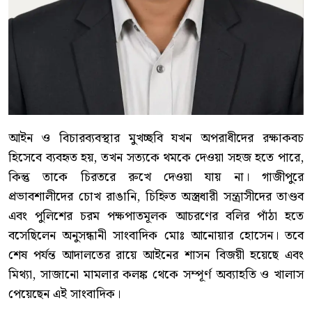
আইন ও বিচারব্যবস্থার মুখচ্ছবি যখন অপরাধীদের রক্ষাকবচ
হিসেবে ব্যবহৃত হয়, তখন সত্যকে থমকে দেওয়া সহজ হতে পারে,
কিন্তু তাকে চিরতরে রুখে দেওয়া যায় না। গাজীপুরে
প্রভাবশালীদের চোখ রাঙানি, চিহ্নিত অস্ত্রধারী সন্ত্রাসীদের তাণ্ডব
এবং পুলিশের চরম পক্ষপাতমূলক আচরণের বলির পাঁঠা হতে
বসেছিলেন অনুসন্ধানী সাংবাদিক মোঃ আনোয়ার হোসেন। তবে
শেষ পর্যন্ত আদালতের রায়ে আইনের শাসন বিজয়ী হয়েছে এবং
মিথ্যা, সাজানো মামলার কলঙ্ক থেকে সম্পূর্ণ অব্যাহতি ও খালাস
পেয়েছেন এই সাংবাদিক।