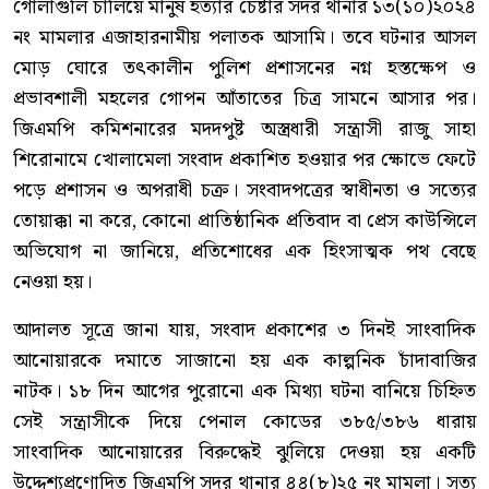
গোলাগুলি চালিয়ে মানুষ হত্যার চেষ্টার সদর থানার ১৩(১০)২০২৪
নং মামলার এজাহারনামীয় পলাতক আসামি। তবে ঘটনার আসল
মোড় ঘোরে তৎকালীন পুলিশ প্রশাসনের নগ্ন হস্তক্ষেপ ও
প্রভাবশালী মহলের গোপন আঁতাতের চিত্র সামনে আসার পর।
জিএমপি কমিশনারের মদদপুষ্ট অস্ত্রধারী সন্ত্রাসী রাজু সাহা
শিরোনামে খোলামেলা সংবাদ প্রকাশিত হওয়ার পর ক্ষোভে ফেটে
পড়ে প্রশাসন ও অপরাধী চক্র। সংবাদপত্রের স্বাধীনতা ও সত্যের
তোয়াক্কা না করে, কোনো প্রাতিষ্ঠানিক প্রতিবাদ বা প্রেস কাউন্সিলে
অভিযোগ না জানিয়ে, প্রতিশোধের এক হিংসাত্মক পথ বেছে
নেওয়া হয়।
আদালত সূত্রে জানা যায়, সংবাদ প্রকাশের ৩ দিনই সাংবাদিক
আনোয়ারকে দমাতে সাজানো হয় এক কাল্পনিক চাঁদাবাজির
নাটক। ১৮ দিন আগের পুরোনো এক মিথ্যা ঘটনা বানিয়ে চিহ্নিত
সেই সন্ত্রাসীকে দিয়ে পেনাল কোডের ৩৮৫/৩৮৬ ধারায়
সাংবাদিক আনোয়ারের বিরুদ্ধেই ঝুলিয়ে দেওয়া হয় একটি
উদ্দেশ্যপ্রণোদিত জিএমপি সদর থানার ৪৪(৮)২৫ নং মামলা। সত্য