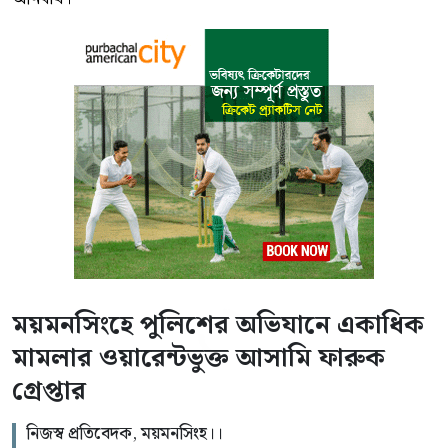
ময়মনসিংহে পুলিশের অভিযানে একাধিক
মামলার ওয়ারেন্টভুক্ত আসামি ফারুক
গ্রেপ্তার
নিজস্ব প্রতিবেদক, ময়মনসিংহ।।