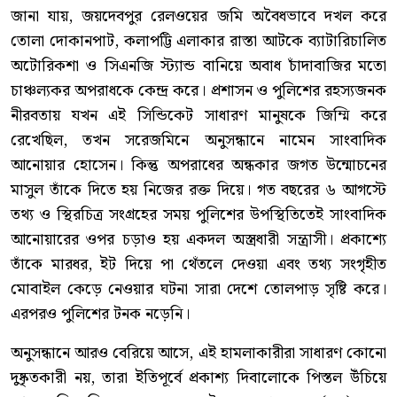
জানা যায়, জয়দেবপুর রেলওয়ের জমি অবৈধভাবে দখল করে
তোলা দোকানপাট, কলাপট্টি এলাকার রাস্তা আটকে ব্যাটারিচালিত
অটোরিকশা ও সিএনজি স্ট্যান্ড বানিয়ে অবাধ চাঁদাবাজির মতো
চাঞ্চল্যকর অপরাধকে কেন্দ্র করে। প্রশাসন ও পুলিশের রহস্যজনক
নীরবতায় যখন এই সিন্ডিকেট সাধারণ মানুষকে জিম্মি করে
রেখেছিল, তখন সরেজমিনে অনুসন্ধানে নামেন সাংবাদিক
আনোয়ার হোসেন। কিন্তু অপরাধের অন্ধকার জগত উন্মোচনের
মাসুল তাঁকে দিতে হয় নিজের রক্ত দিয়ে। গত বছরের ৬ আগস্টে
তথ্য ও স্থিরচিত্র সংগ্রহের সময় পুলিশের উপস্থিতিতেই সাংবাদিক
আনোয়ারের ওপর চড়াও হয় একদল অস্ত্রধারী সন্ত্রাসী। প্রকাশ্যে
তাঁকে মারধর, ইট দিয়ে পা থেঁতলে দেওয়া এবং তথ্য সংগৃহীত
মোবাইল কেড়ে নেওয়ার ঘটনা সারা দেশে তোলপাড় সৃষ্টি করে।
এরপরও পুলিশের টনক নড়েনি।
অনুসন্ধানে আরও বেরিয়ে আসে, এই হামলাকারীরা সাধারণ কোনো
দুষ্কৃতকারী নয়, তারা ইতিপূর্বে প্রকাশ্য দিবালোকে পিস্তল উঁচিয়ে