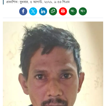
প্রকাশিত: বুধবার, ৫ আগস্ট, ২০২৬, ৯:৫৪ পিএম
অ-
অ+