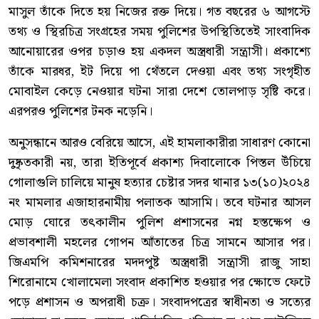
মাসুল তাঁকে দিতে হয় নিজের রক্ত দিয়ে। গত বছরের ৬ আগস্টে
তথ্য ও স্থিরচিত্র সংগ্রহের সময় পুলিশের উপস্থিতিতেই সাংবাদিক
আনোয়ারের ওপর চড়াও হয় একদল অস্ত্রধারী সন্ত্রাসী। প্রকাশ্যে
তাঁকে মারধর, ইট দিয়ে পা থেঁতলে দেওয়া এবং তথ্য সংগৃহীত
মোবাইল কেড়ে নেওয়ার ঘটনা সারা দেশে তোলপাড় সৃষ্টি করে।
এরপরও পুলিশের টনক নড়েনি।
অনুসন্ধানে আরও বেরিয়ে আসে, এই হামলাকারীরা সাধারণ কোনো
দুষ্কৃতকারী নয়, তারা ইতিপূর্বে প্রকাশ্য দিবালোকে পিস্তল উঁচিয়ে
গোলাগুলি চালিয়ে মানুষ হত্যার চেষ্টার সদর থানার ১৩(১০)২০২৪
নং মামলার এজাহারনামীয় পলাতক আসামি। তবে ঘটনার আসল
মোড় ঘোরে তৎকালীন পুলিশ প্রশাসনের নগ্ন হস্তক্ষেপ ও
প্রভাবশালী মহলের গোপন আঁতাতের চিত্র সামনে আসার পর।
জিএমপি কমিশনারের মদদপুষ্ট অস্ত্রধারী সন্ত্রাসী রাজু সাহা
শিরোনামে খোলামেলা সংবাদ প্রকাশিত হওয়ার পর ক্ষোভে ফেটে
পড়ে প্রশাসন ও অপরাধী চক্র। সংবাদপত্রের স্বাধীনতা ও সত্যের