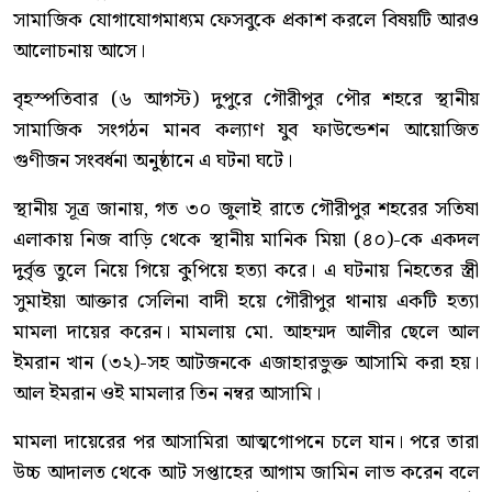
সামাজিক যোগাযোগমাধ্যম ফেসবুকে প্রকাশ করলে বিষয়টি আরও
আলোচনায় আসে।
বৃহস্পতিবার (৬ আগস্ট) দুপুরে গৌরীপুর পৌর শহরে স্থানীয়
সামাজিক সংগঠন মানব কল্যাণ যুব ফাউন্ডেশন আয়োজিত
গুণীজন সংবর্ধনা অনুষ্ঠানে এ ঘটনা ঘটে।
স্থানীয় সূত্র জানায়, গত ৩০ জুলাই রাতে গৌরীপুর শহরের সতিষা
এলাকায় নিজ বাড়ি থেকে স্থানীয় মানিক মিয়া (৪০)-কে একদল
দুর্বৃত্ত তুলে নিয়ে গিয়ে কুপিয়ে হত্যা করে। এ ঘটনায় নিহতের স্ত্রী
সুমাইয়া আক্তার সেলিনা বাদী হয়ে গৌরীপুর থানায় একটি হত্যা
মামলা দায়ের করেন। মামলায় মো. আহম্মদ আলীর ছেলে আল
ইমরান খান (৩২)-সহ আটজনকে এজাহারভুক্ত আসামি করা হয়।
আল ইমরান ওই মামলার তিন নম্বর আসামি।
মামলা দায়েরের পর আসামিরা আত্মগোপনে চলে যান। পরে তারা
উচ্চ আদালত থেকে আট সপ্তাহের আগাম জামিন লাভ করেন বলে