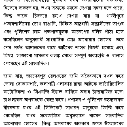
আইন ও বিচারব্যবস্থার মুখচ্ছবি যখন অপরাধীদের রক্ষাকবচ
হিসেবে ব্যবহৃত হয়, তখন সত্যকে থমকে দেওয়া সহজ হতে পারে,
কিন্তু তাকে চিরতরে রুখে দেওয়া যায় না। গাজীপুরে
প্রভাবশালীদের চোখ রাঙানি, চিহ্নিত অস্ত্রধারী সন্ত্রাসীদের তাণ্ডব
এবং পুলিশের চরম পক্ষপাতমূলক আচরণের বলির পাঁঠা হতে
বসেছিলেন অনুসন্ধানী সাংবাদিক মোঃ আনোয়ার হোসেন। তবে
শেষ পর্যন্ত আদালতের রায়ে আইনের শাসন বিজয়ী হয়েছে এবং
মিথ্যা, সাজানো মামলার কলঙ্ক থেকে সম্পূর্ণ অব্যাহতি ও খালাস
পেয়েছেন এই সাংবাদিক।
জানা যায়, জয়দেবপুর রেলওয়ের জমি অবৈধভাবে দখল করে
তোলা দোকানপাট, কলাপট্টি এলাকার রাস্তা আটকে ব্যাটারিচালিত
অটোরিকশা ও সিএনজি স্ট্যান্ড বানিয়ে অবাধ চাঁদাবাজির মতো
চাঞ্চল্যকর অপরাধকে কেন্দ্র করে। প্রশাসন ও পুলিশের রহস্যজনক
নীরবতায় যখন এই সিন্ডিকেট সাধারণ মানুষকে জিম্মি করে
রেখেছিল, তখন সরেজমিনে অনুসন্ধানে নামেন সাংবাদিক
আনোয়ার হোসেন। কিন্তু অপরাধের অন্ধকার জগত উন্মোচনের