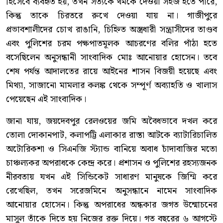
হিসেবে ব্যবহৃত হয়, তখন সত্যকে থমকে দেওয়া সহজ হতে পারে,
কিন্তু তাকে চিরতরে রুখে দেওয়া যায় না। গাজীপুরে
প্রভাবশালীদের চোখ রাঙানি, চিহ্নিত অস্ত্রধারী সন্ত্রাসীদের তাণ্ডব
এবং পুলিশের চরম পক্ষপাতমূলক আচরণের বলির পাঁঠা হতে
বসেছিলেন অনুসন্ধানী সাংবাদিক মোঃ আনোয়ার হোসেন। তবে
শেষ পর্যন্ত আদালতের রায়ে আইনের শাসন বিজয়ী হয়েছে এবং
মিথ্যা, সাজানো মামলার কলঙ্ক থেকে সম্পূর্ণ অব্যাহতি ও খালাস
পেয়েছেন এই সাংবাদিক।
জানা যায়, জয়দেবপুর রেলওয়ের জমি অবৈধভাবে দখল করে
তোলা দোকানপাট, কলাপট্টি এলাকার রাস্তা আটকে ব্যাটারিচালিত
অটোরিকশা ও সিএনজি স্ট্যান্ড বানিয়ে অবাধ চাঁদাবাজির মতো
চাঞ্চল্যকর অপরাধকে কেন্দ্র করে। প্রশাসন ও পুলিশের রহস্যজনক
নীরবতায় যখন এই সিন্ডিকেট সাধারণ মানুষকে জিম্মি করে
রেখেছিল, তখন সরেজমিনে অনুসন্ধানে নামেন সাংবাদিক
আনোয়ার হোসেন। কিন্তু অপরাধের অন্ধকার জগত উন্মোচনের
মাসুল তাঁকে দিতে হয় নিজের রক্ত দিয়ে। গত বছরের ৬ আগস্টে