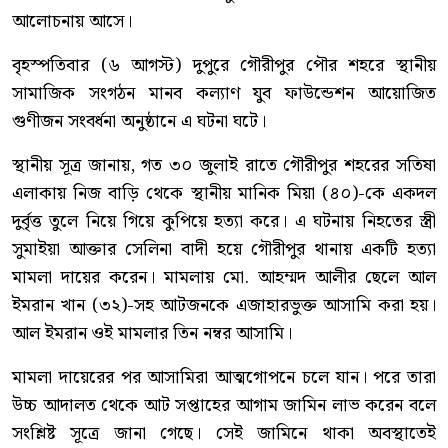
আলোচনায় আসে।
বৃহস্পতিবার (৬ আগস্ট) দুপুরে গৌরীপুর পৌর শহরে স্থানীয়
সামাজিক সংগঠন মানব কল্যাণ যুব ফাউন্ডেশন আয়োজিত
গুণীজন সংবর্ধনা অনুষ্ঠানে এ ঘটনা ঘটে।
স্থানীয় সূত্র জানায়, গত ৩০ জুলাই রাতে গৌরীপুর শহরের সতিষা
এলাকায় নিজ বাড়ি থেকে স্থানীয় মানিক মিয়া (৪০)-কে একদল
দুর্বৃত্ত তুলে নিয়ে গিয়ে কুপিয়ে হত্যা করে। এ ঘটনায় নিহতের স্ত্রী
সুমাইয়া আক্তার সেলিনা বাদী হয়ে গৌরীপুর থানায় একটি হত্যা
মামলা দায়ের করেন। মামলায় মো. আহম্মদ আলীর ছেলে আল
ইমরান খান (৩২)-সহ আটজনকে এজাহারভুক্ত আসামি করা হয়।
আল ইমরান ওই মামলার তিন নম্বর আসামি।
মামলা দায়েরের পর আসামিরা আত্মগোপনে চলে যান। পরে তারা
উচ্চ আদালত থেকে আট সপ্তাহের আগাম জামিন লাভ করেন বলে
সংশ্লিষ্ট সূত্রে জানা গেছে। সেই জামিনে থাকা অবস্থাতেই