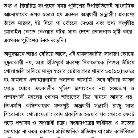
তথ্য ও স্থিরচিত্র সংগ্রহের সময় পুলিশের উপস্থিতিতেই সাংবাদিক
আনোয়ারের ওপর চড়াও হয় একদল অস্ত্রধারী সন্ত্রাসী। প্রকাশ্যে
তাঁকে মারধর, ইট দিয়ে পা থেঁতলে দেওয়া এবং তথ্য সংগৃহীত
মোবাইল কেড়ে নেওয়ার ঘটনা সারা দেশে তোলপাড় সৃষ্টি করে।
এরপরও পুলিশের টনক নড়েনি।
অনুসন্ধানে আরও বেরিয়ে আসে, এই হামলাকারীরা সাধারণ কোনো
দুষ্কৃতকারী নয়, তারা ইতিপূর্বে প্রকাশ্য দিবালোকে পিস্তল উঁচিয়ে
গোলাগুলি চালিয়ে মানুষ হত্যার চেষ্টার সদর থানার ১৩(১০)২০২৪
নং মামলার এজাহারনামীয় পলাতক আসামি। তবে ঘটনার আসল
মোড় ঘোরে তৎকালীন পুলিশ প্রশাসনের নগ্ন হস্তক্ষেপ ও
প্রভাবশালী মহলের গোপন আঁতাতের চিত্র সামনে আসার পর।
জিএমপি কমিশনারের মদদপুষ্ট অস্ত্রধারী সন্ত্রাসী রাজু সাহা
শিরোনামে খোলামেলা সংবাদ প্রকাশিত হওয়ার পর ক্ষোভে ফেটে
পড়ে প্রশাসন ও অপরাধী চক্র। সংবাদপত্রের স্বাধীনতা ও সত্যের
তোয়াক্কা না করে, কোনো প্রাতিষ্ঠানিক প্রতিবাদ বা প্রেস কাউন্সিলে