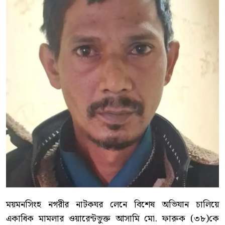
ময়মনসিংহ নগরীর নাটকঘর লেনে বিশেষ অভিযান চালিয়ে
একাধিক মামলার ওয়ারেন্টভুক্ত আসামি মো. ফারুক (৩৮)কে