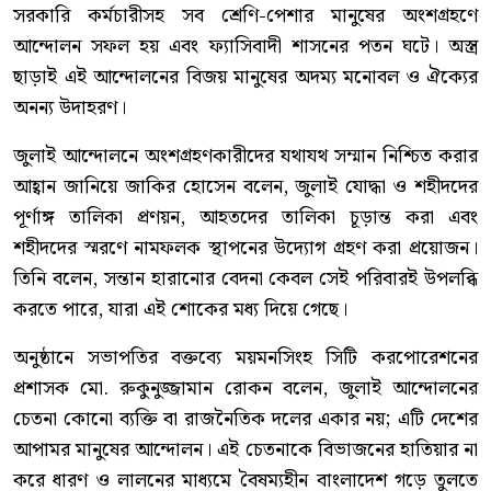
সরকারি কর্মচারীসহ সব শ্রেণি-পেশার মানুষের অংশগ্রহণে
আন্দোলন সফল হয় এবং ফ্যাসিবাদী শাসনের পতন ঘটে। অস্ত্র
ছাড়াই এই আন্দোলনের বিজয় মানুষের অদম্য মনোবল ও ঐক্যের
অনন্য উদাহরণ।
জুলাই আন্দোলনে অংশগ্রহণকারীদের যথাযথ সম্মান নিশ্চিত করার
আহ্বান জানিয়ে জাকির হোসেন বলেন, জুলাই যোদ্ধা ও শহীদদের
পূর্ণাঙ্গ তালিকা প্রণয়ন, আহতদের তালিকা চূড়ান্ত করা এবং
শহীদদের স্মরণে নামফলক স্থাপনের উদ্যোগ গ্রহণ করা প্রয়োজন।
তিনি বলেন, সন্তান হারানোর বেদনা কেবল সেই পরিবারই উপলব্ধি
করতে পারে, যারা এই শোকের মধ্য দিয়ে গেছে।
অনুষ্ঠানে সভাপতির বক্তব্যে ময়মনসিংহ সিটি করপোরেশনের
প্রশাসক মো. রুকুনুজ্জামান রোকন বলেন, জুলাই আন্দোলনের
চেতনা কোনো ব্যক্তি বা রাজনৈতিক দলের একার নয়; এটি দেশের
আপামর মানুষের আন্দোলন। এই চেতনাকে বিভাজনের হাতিয়ার না
করে ধারণ ও লালনের মাধ্যমে বৈষম্যহীন বাংলাদেশ গড়ে তুলতে