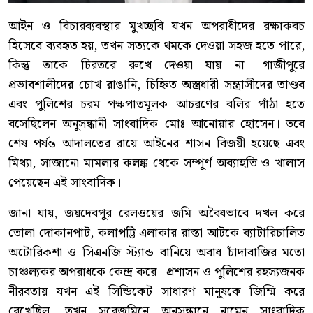
আইন ও বিচারব্যবস্থার মুখচ্ছবি যখন অপরাধীদের রক্ষাকবচ
হিসেবে ব্যবহৃত হয়, তখন সত্যকে থমকে দেওয়া সহজ হতে পারে,
কিন্তু তাকে চিরতরে রুখে দেওয়া যায় না। গাজীপুরে
প্রভাবশালীদের চোখ রাঙানি, চিহ্নিত অস্ত্রধারী সন্ত্রাসীদের তাণ্ডব
এবং পুলিশের চরম পক্ষপাতমূলক আচরণের বলির পাঁঠা হতে
বসেছিলেন অনুসন্ধানী সাংবাদিক মোঃ আনোয়ার হোসেন। তবে
শেষ পর্যন্ত আদালতের রায়ে আইনের শাসন বিজয়ী হয়েছে এবং
মিথ্যা, সাজানো মামলার কলঙ্ক থেকে সম্পূর্ণ অব্যাহতি ও খালাস
পেয়েছেন এই সাংবাদিক।
জানা যায়, জয়দেবপুর রেলওয়ের জমি অবৈধভাবে দখল করে
তোলা দোকানপাট, কলাপট্টি এলাকার রাস্তা আটকে ব্যাটারিচালিত
অটোরিকশা ও সিএনজি স্ট্যান্ড বানিয়ে অবাধ চাঁদাবাজির মতো
চাঞ্চল্যকর অপরাধকে কেন্দ্র করে। প্রশাসন ও পুলিশের রহস্যজনক
নীরবতায় যখন এই সিন্ডিকেট সাধারণ মানুষকে জিম্মি করে
রেখেছিল, তখন সরেজমিনে অনুসন্ধানে নামেন সাংবাদিক