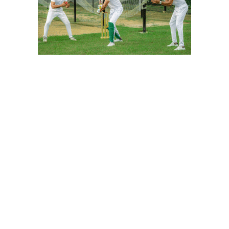
বাংলা কনভার্টার
আমাদের সম্পর্কে
আমাদের পরিবার
যোগাযোগ
ফটোগ্যালারী
ভিডিও গ্যালারী
গোপনীয়তা নীতি
ব্যবহারের শর্তাবলী
ভারপ্রাপ্ত সম্পাদক: মো: আতিকুল ইসলাম
৯ নং কালীবাড়ি বাইলেন রোড, সদর, ময়মনসিংহ
মোবাইল: 01511840144
বার্তাকক্ষ: newsutvbd@gmail.com
২০২৪
ইউটিভি বাংলাদেশ
সর্বস্বত্ব সংরক্ষিত