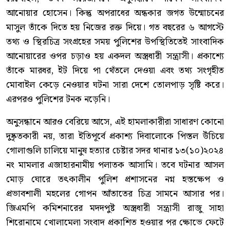
আনোয়ার হোসেন। কিন্তু অপরাধের অন্ধকার জগত উন্মোচনের
মাসুল তাঁকে দিতে হয় নিজের রক্ত দিয়ে। গত বছরের ৬ আগস্টে
তথ্য ও স্থিরচিত্র সংগ্রহের সময় পুলিশের উপস্থিতিতেই সাংবাদিক
আনোয়ারের ওপর চড়াও হয় একদল অস্ত্রধারী সন্ত্রাসী। প্রকাশ্যে
তাঁকে মারধর, ইট দিয়ে পা থেঁতলে দেওয়া এবং তথ্য সংগৃহীত
মোবাইল কেড়ে নেওয়ার ঘটনা সারা দেশে তোলপাড় সৃষ্টি করে।
এরপরও পুলিশের টনক নড়েনি।
অনুসন্ধানে আরও বেরিয়ে আসে, এই হামলাকারীরা সাধারণ কোনো
দুষ্কৃতকারী নয়, তারা ইতিপূর্বে প্রকাশ্য দিবালোকে পিস্তল উঁচিয়ে
গোলাগুলি চালিয়ে মানুষ হত্যার চেষ্টার সদর থানার ১৩(১০)২০২৪
নং মামলার এজাহারনামীয় পলাতক আসামি। তবে ঘটনার আসল
মোড় ঘোরে তৎকালীন পুলিশ প্রশাসনের নগ্ন হস্তক্ষেপ ও
প্রভাবশালী মহলের গোপন আঁতাতের চিত্র সামনে আসার পর।
জিএমপি কমিশনারের মদদপুষ্ট অস্ত্রধারী সন্ত্রাসী রাজু সাহা
শিরোনামে খোলামেলা সংবাদ প্রকাশিত হওয়ার পর ক্ষোভে ফেটে