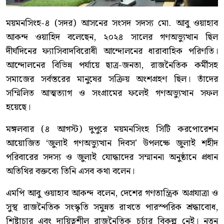
ময়মনসিংহ-৪ (সদর) আসনের সংসদ সদস্য মো. আবু ওয়াহাব
আকন্দ ওয়াহিদ বলেছেন, ২০২৪ সালের গণঅভ্যুত্থান ছিল
দীর্ঘদিনের ফ্যাসিবাদবিরোধী আন্দোলনের ধারাবাহিক পরিণতি।
আন্দোলনের বিভিন্ন পর্যায়ে ছাত্র-জনতা, রাজনৈতিক কর্মীসহ
সমাজের সর্বস্তরের মানুষের সক্রিয় অংশগ্রহণ ছিল। তাঁদের
সম্মিলিত আত্মত্যাগ ও সংগ্রামের ফলেই গণঅভ্যুত্থান সফল
হয়েছে।
মঙ্গলবার (৪ আগস্ট) দুপুরে ময়মনসিংহ সিটি করপোরেশন
আয়োজিত ‘জুলাই গণঅভ্যুত্থান দিবস’ উপলক্ষে জুলাই শহীদ
পরিবারের সদস্য ও জুলাই যোদ্ধাদের সম্মাননা অনুষ্ঠানে প্রধান
অতিথির বক্তব্যে তিনি এসব কথা বলেন।
এমপি আবু ওয়াহাব আকন্দ বলেন, দেশের গণতান্ত্রিক অগ্রযাত্রা ও
সুস্থ রাজনৈতিক সংস্কৃতি সমুন্নত রাখতে পারস্পরিক শ্রদ্ধাবোধ,
শিষ্টাচার এবং দায়িত্বশীল রাজনৈতিক চর্চার বিকল্প নেই। নতুন