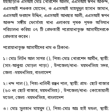
ইহাছাড়াও এসআই মোঃ খোরশেদ আলম, এএসআই স্বপন আকন্দ,
এএসআই শওকত হোসেন, ও এএসআই মাহমুদুল হাসান জামান,
এএসআই ফরহাদ উদ্দিন, এএসআই আনছার আলী, এএসআই স্বপন
আকন্দ সঙ্গীয় ফোর্সসহ থানা এলাকায় পৃথক পৃথক অভিযান
পরিচালনা করিয়া ০৭ টি গ্রেফতারী পরোয়ানাভূক্ত আসামীদেরকে
গ্রেফতার করেন।
পরোয়ানাভূক্ত আসামীদের নাম ও ঠিকানা-
১। মোঃ লিটন আল সাগর (), পিতা-মোঃ খোরশেদ আমীন, স্থায়ী:
(সাং-আকুয়া মোড়ল পাড়া) , উপজেলা/থানা- ময়মনসিংহ সদর,
জেলা -ময়মনসিংহ, বাংলাদেশ
২। নন্দ পাল (), পিতা-নালিনী রঞ্জন পাল, স্থায়ী: গ্রাম- ছোট বাজার
(৬০ নং ছোট বাজার, ময়মনসিংহ) , উপজেলা/থানা- কোতোয়ালী
মডেল, জেলা -ময়মনসিংহ, বাংলাদেশ
৩। মোঃ সুলতান মাহমুদ (), পিতা-মোঃ আঃ হাই মন্ডল, স্থায়ী: