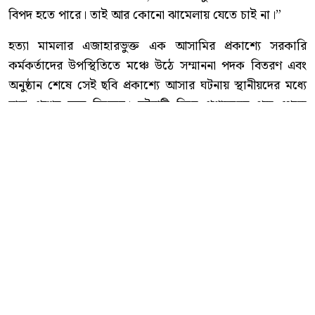
বিপদ হতে পারে। তাই আর কোনো ঝামেলায় যেতে চাই না।”
হত্যা মামলার এজাহারভুক্ত এক আসামির প্রকাশ্যে সরকারি
কর্মকর্তাদের উপস্থিতিতে মঞ্চে উঠে সম্মাননা পদক বিতরণ এবং
অনুষ্ঠান শেষে সেই ছবি প্রকাশ্যে আসার ঘটনায় স্থানীয়দের মধ্যে
নানা প্রশ্নের জন্ম দিয়েছে। ঘটনাটি নিয়ে প্রশাসনের পক্ষ থেকে
কোনো তদন্ত বা আনুষ্ঠানিক ব্যাখ্যা দেওয়া হয় কি না, সেদিকে
এখন নজর সংশ্লিষ্টদের।