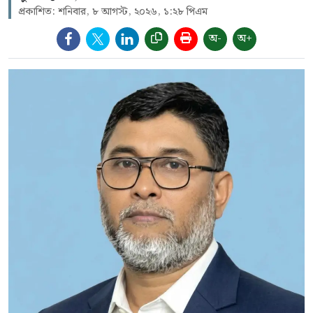
প্রকাশিত: শনিবার, ৮ আগস্ট, ২০২৬, ১:২৮ পিএম
অ-
অ+