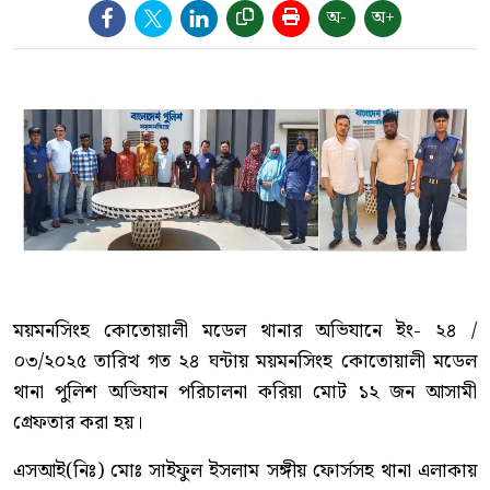
অ-
অ+
ময়মনসিংহ কোতোয়ালী মডেল থানার অভিযানে ইং- ২৪ /
০৩/২০২৫ তারিখ গত ২৪ ঘন্টায় ময়মনসিংহ কোতোয়ালী মডেল
থানা পুলিশ অভিযান পরিচালনা করিয়া মোট ১২ জন আসামী
গ্রেফতার করা হয়।
এসআই(নিঃ) মোঃ সাইফুল ইসলাম সঙ্গীয় ফোর্সসহ থানা এলাকায়