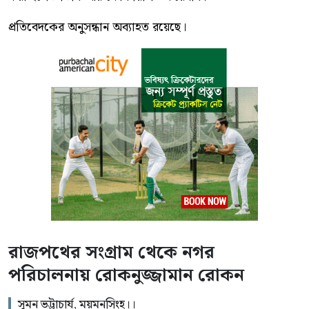
প্রতিবেদকের অনুসন্ধান অব্যাহত রয়েছে।
রাজপথের সংগ্রাম থেকে নগর
পরিচালনায় রোকনুজ্জামান রোকন
সুমন ভট্টাচার্য, ময়মনসিংহ।।