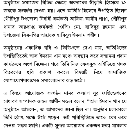
অনুষ্ঠানে সমাজের বিভিন্ন ক্ষেত্রে অবদানের স্বীকৃতি হিসেবে ১১
জনকে সংবর্ধনা দেওয়া হয়। এতে অতিথি হিসেবে উপস্থিত ছিলেন
গৌরীপুর উপজেলা নির্বাহী কর্মকর্তা আফিয়া আমীন পাপ্পা, গৌরীপুর
থানার ভারপ্রাপ্ত কর্মকর্তা (ওসি) মো. হাবিবুর রহমান এবং
উপজেলা বিএনপির আহ্বায়ক হাবিবুল ইসলাম শহীদ।
অনুষ্ঠানের একাধিক ছবি ও ভিডিওতে দেখা যায়, অতিথিদের
উপস্থিতিতেই আল ইমরান খান মঞ্চে অবস্থান করে সম্মাননা প্রদান
কার্যক্রমে অংশ নিচ্ছেন। পরে তিনি নিজ ফেসবুক আইডিতে পদক
বিতরণের ছবি প্রকাশ করলে বিষয়টি নিয়ে সামাজিক
যোগাযোগমাধ্যমেও সমালোচনার ঝড় ওঠে।
এ বিষয়ে আয়োজক সংগঠন মানব কল্যাণ যুব ফাউন্ডেশনের
সাধারণ সম্পাদক রুহুল আমীন মন্ডল বলেন, “আল ইমরান খান যে
অনুষ্ঠানে আসবেন, তা আমাদের জানা ছিল না। অনুষ্ঠান চলাকালে
তিনি হঠাৎ মঞ্চে উঠে পড়েন। ওই পরিস্থিতিতে তাকে বের করে
দেওয়া সম্ভব হয়নি। একটি সুন্দর আয়োজন একজন হত্যা মামলার