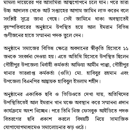
মামলা দায়েরের পর আসামিরা আত্মগোপনে চলে যান। পরে তারা
উচ্চ আদালত থেকে আট সপ্তাহের আগাম জামিন লাভ করেন বলে
সংশ্লিষ্ট সূত্রে জানা গেছে। সেই জামিনে থাকা অবস্থাতেই
বৃহস্পতিবারের অনুষ্ঠানে উপস্থিত হয়ে আল ইমরান বিভিন্ন
গুণীজনের হাতে সম্মাননা পদক তুলে দেন।
অনুষ্ঠানে সমাজের বিভিন্ন ক্ষেত্রে অবদানের স্বীকৃতি হিসেবে ১১
জনকে সংবর্ধনা দেওয়া হয়। এতে অতিথি হিসেবে উপস্থিত ছিলেন
গৌরীপুর উপজেলা নির্বাহী কর্মকর্তা আফিয়া আমীন পাপ্পা, গৌরীপুর
থানার ভারপ্রাপ্ত কর্মকর্তা (ওসি) মো. হাবিবুর রহমান এবং
উপজেলা বিএনপির আহ্বায়ক হাবিবুল ইসলাম শহীদ।
অনুষ্ঠানের একাধিক ছবি ও ভিডিওতে দেখা যায়, অতিথিদের
উপস্থিতিতেই আল ইমরান খান মঞ্চে অবস্থান করে সম্মাননা প্রদান
কার্যক্রমে অংশ নিচ্ছেন। পরে তিনি নিজ ফেসবুক আইডিতে পদক
বিতরণের ছবি প্রকাশ করলে বিষয়টি নিয়ে সামাজিক
যোগাযোগমাধ্যমেও সমালোচনার ঝড় ওঠে।