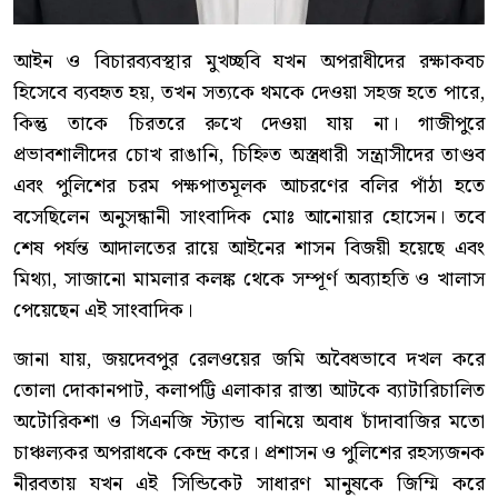
আইন ও বিচারব্যবস্থার মুখচ্ছবি যখন অপরাধীদের রক্ষাকবচ
হিসেবে ব্যবহৃত হয়, তখন সত্যকে থমকে দেওয়া সহজ হতে পারে,
কিন্তু তাকে চিরতরে রুখে দেওয়া যায় না। গাজীপুরে
প্রভাবশালীদের চোখ রাঙানি, চিহ্নিত অস্ত্রধারী সন্ত্রাসীদের তাণ্ডব
এবং পুলিশের চরম পক্ষপাতমূলক আচরণের বলির পাঁঠা হতে
বসেছিলেন অনুসন্ধানী সাংবাদিক মোঃ আনোয়ার হোসেন। তবে
শেষ পর্যন্ত আদালতের রায়ে আইনের শাসন বিজয়ী হয়েছে এবং
মিথ্যা, সাজানো মামলার কলঙ্ক থেকে সম্পূর্ণ অব্যাহতি ও খালাস
পেয়েছেন এই সাংবাদিক।
জানা যায়, জয়দেবপুর রেলওয়ের জমি অবৈধভাবে দখল করে
তোলা দোকানপাট, কলাপট্টি এলাকার রাস্তা আটকে ব্যাটারিচালিত
অটোরিকশা ও সিএনজি স্ট্যান্ড বানিয়ে অবাধ চাঁদাবাজির মতো
চাঞ্চল্যকর অপরাধকে কেন্দ্র করে। প্রশাসন ও পুলিশের রহস্যজনক
নীরবতায় যখন এই সিন্ডিকেট সাধারণ মানুষকে জিম্মি করে