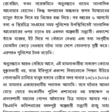
রেখেছিল, তখন সরেজমিনে অনুসন্ধানে নামেন সাংবাদিক
আনোয়ার হোসেন। কিন্তু অপরাধের অন্ধকার জগত উন্মোচনের
মাসুল তাঁকে দিতে হয় নিজের রক্ত দিয়ে। গত বছরের ৬ আগস্টে
তথ্য ও স্থিরচিত্র সংগ্রহের সময় পুলিশের উপস্থিতিতেই সাংবাদিক
আনোয়ারের ওপর চড়াও হয় একদল অস্ত্রধারী সন্ত্রাসী। প্রকাশ্যে
তাঁকে মারধর, ইট দিয়ে পা থেঁতলে দেওয়া এবং তথ্য সংগৃহীত
মোবাইল কেড়ে নেওয়ার ঘটনা সারা দেশে তোলপাড় সৃষ্টি করে।
এরপরও পুলিশের টনক নড়েনি।
অনুসন্ধানে আরও বেরিয়ে আসে, এই হামলাকারীরা সাধারণ কোনো
দুষ্কৃতকারী নয়, তারা ইতিপূর্বে প্রকাশ্য দিবালোকে পিস্তল উঁচিয়ে
গোলাগুলি চালিয়ে মানুষ হত্যার চেষ্টার সদর থানার ১৩(১০)২০২৪
নং মামলার এজাহারনামীয় পলাতক আসামি। তবে ঘটনার আসল
মোড় ঘোরে তৎকালীন পুলিশ প্রশাসনের নগ্ন হস্তক্ষেপ ও
প্রভাবশালী মহলের গোপন আঁতাতের চিত্র সামনে আসার পর।
জিএমপি কমিশনারের মদদপুষ্ট অস্ত্রধারী সন্ত্রাসী রাজু সাহা