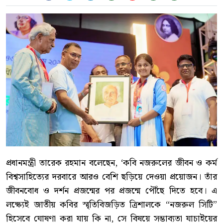
প্রধানমন্ত্রী তারেক রহমান বলেছেন, ‘কবি নজরুলের জীবন ও কর্ম
বিশ্বসাহিত্যের দরবারে আরও বেশি ছড়িয়ে দেওয়া প্রয়োজন। তাঁর
জীবনবোধ ও দর্শন প্রজন্মের পর প্রজন্মে পৌঁছে দিতে হবে। এ
লক্ষ্যেই জাতীয় কবির স্মৃতিবিজড়িত ত্রিশালকে “নজরুল সিটি”
হিসেবে ঘোষণা করা যায় কি না, সে বিষয়ে সম্ভাব্যতা যাচাইয়ের