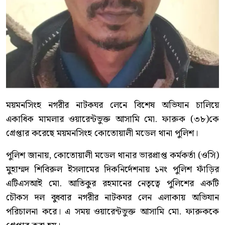
ময়মনসিংহ নগরীর নাটকঘর লেনে বিশেষ অভিযান চালিয়ে
একাধিক মামলার ওয়ারেন্টভুক্ত আসামি মো. ফারুক (৩৮)কে
গ্রেপ্তার করেছে ময়মনসিংহ কোতোয়ালী মডেল থানা পুলিশ।
পুলিশ জানায়, কোতোয়ালী মডেল থানার ভারপ্রাপ্ত কর্মকর্তা (ওসি)
মুহাম্মদ শিবিরুল ইসলামের দিকনির্দেশনায় ১নং পুলিশ ফাঁড়ির
এটিএসআই মো. আতিকুর রহমানের নেতৃত্বে পুলিশের একটি
চৌকস দল বুধবার নগরীর নাটকঘর লেন এলাকায় অভিযান
পরিচালনা করে। এ সময় ওয়ারেন্টভুক্ত আসামি মো. ফারুককে