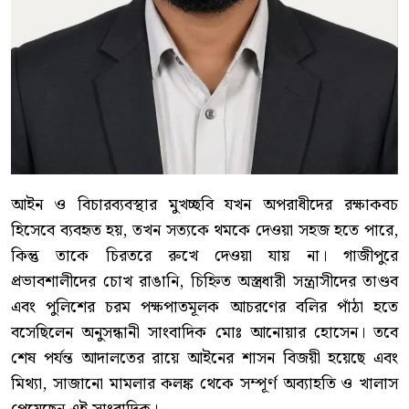
আইন ও বিচারব্যবস্থার মুখচ্ছবি যখন অপরাধীদের রক্ষাকবচ
হিসেবে ব্যবহৃত হয়, তখন সত্যকে থমকে দেওয়া সহজ হতে পারে,
কিন্তু তাকে চিরতরে রুখে দেওয়া যায় না। গাজীপুরে
প্রভাবশালীদের চোখ রাঙানি, চিহ্নিত অস্ত্রধারী সন্ত্রাসীদের তাণ্ডব
এবং পুলিশের চরম পক্ষপাতমূলক আচরণের বলির পাঁঠা হতে
বসেছিলেন অনুসন্ধানী সাংবাদিক মোঃ আনোয়ার হোসেন। তবে
শেষ পর্যন্ত আদালতের রায়ে আইনের শাসন বিজয়ী হয়েছে এবং
মিথ্যা, সাজানো মামলার কলঙ্ক থেকে সম্পূর্ণ অব্যাহতি ও খালাস