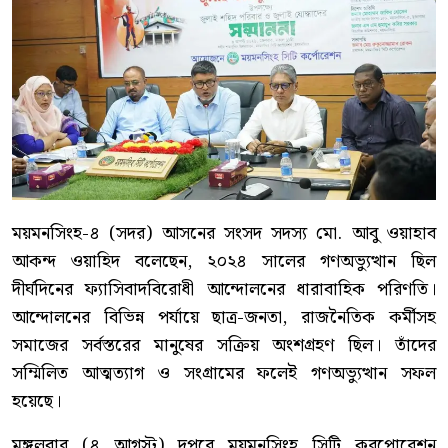
ময়মনসিংহ-৪ (সদর) আসনের সংসদ সদস্য মো. আবু ওয়াহাব
আকন্দ ওয়াহিদ বলেছেন, ২০২৪ সালের গণঅভ্যুত্থান ছিল
দীর্ঘদিনের ফ্যাসিবাদবিরোধী আন্দোলনের ধারাবাহিক পরিণতি।
আন্দোলনের বিভিন্ন পর্যায়ে ছাত্র-জনতা, রাজনৈতিক কর্মীসহ
সমাজের সর্বস্তরের মানুষের সক্রিয় অংশগ্রহণ ছিল। তাঁদের
সম্মিলিত আত্মত্যাগ ও সংগ্রামের ফলেই গণঅভ্যুত্থান সফল
হয়েছে।
মঙ্গলবার (৪ আগস্ট) দুপুরে ময়মনসিংহ সিটি করপোরেশন