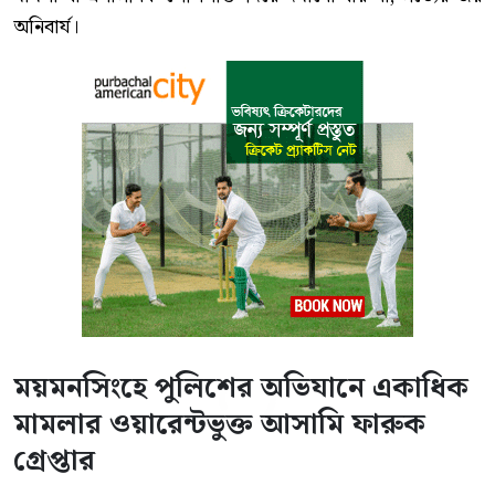
অনিবার্য।
ময়মনসিংহে পুলিশের অভিযানে একাধিক
মামলার ওয়ারেন্টভুক্ত আসামি ফারুক
গ্রেপ্তার