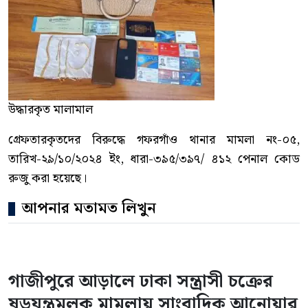
উদ্ধারকৃত মালামাল
গ্রেফতারকৃতদের বিরুদ্ধে গফরগাঁও থানার মামলা নং-০৫,
তারিখ-২৯/১০/২০২৪ ইং, ধারা-৩৯৫/৩৯৭/ ৪১২ পেনাল কোড
রুজু করা হয়েছে।
আপনার মতামত লিখুন
গাজীপুরে আড়ালে ঢাকা সন্ত্রাসী চক্রের
ষড়যন্ত্রমূলক মামলায় সাংবাদিক আনোয়ার