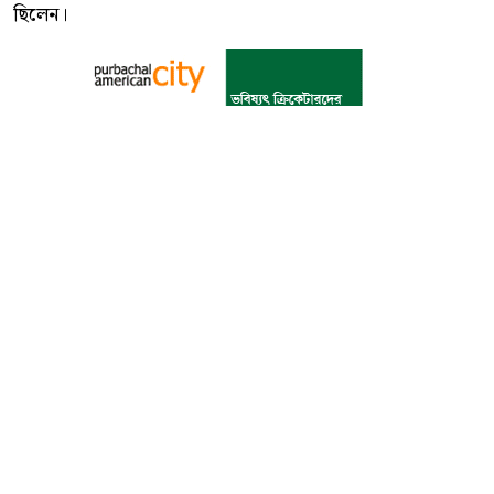
ছিলেন।
বাংলা কনভার্টার
আমাদের সম্পর্কে
আমাদের পরিবার
যোগাযোগ
ফটোগ্যালারী
ভিডিও গ্যালারী
গোপনীয়তা নীতি
ব্যবহারের শর্তাবলী