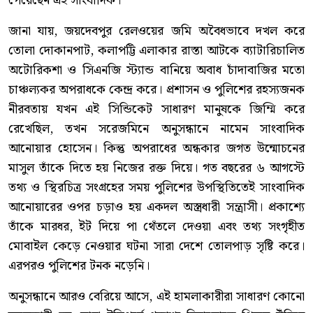
পেয়েছেন এই সাংবাদিক।
জানা যায়, জয়দেবপুর রেলওয়ের জমি অবৈধভাবে দখল করে
তোলা দোকানপাট, কলাপট্টি এলাকার রাস্তা আটকে ব্যাটারিচালিত
অটোরিকশা ও সিএনজি স্ট্যান্ড বানিয়ে অবাধ চাঁদাবাজির মতো
চাঞ্চল্যকর অপরাধকে কেন্দ্র করে। প্রশাসন ও পুলিশের রহস্যজনক
নীরবতায় যখন এই সিন্ডিকেট সাধারণ মানুষকে জিম্মি করে
রেখেছিল, তখন সরেজমিনে অনুসন্ধানে নামেন সাংবাদিক
আনোয়ার হোসেন। কিন্তু অপরাধের অন্ধকার জগত উন্মোচনের
মাসুল তাঁকে দিতে হয় নিজের রক্ত দিয়ে। গত বছরের ৬ আগস্টে
তথ্য ও স্থিরচিত্র সংগ্রহের সময় পুলিশের উপস্থিতিতেই সাংবাদিক
আনোয়ারের ওপর চড়াও হয় একদল অস্ত্রধারী সন্ত্রাসী। প্রকাশ্যে
তাঁকে মারধর, ইট দিয়ে পা থেঁতলে দেওয়া এবং তথ্য সংগৃহীত
মোবাইল কেড়ে নেওয়ার ঘটনা সারা দেশে তোলপাড় সৃষ্টি করে।
এরপরও পুলিশের টনক নড়েনি।
অনুসন্ধানে আরও বেরিয়ে আসে, এই হামলাকারীরা সাধারণ কোনো