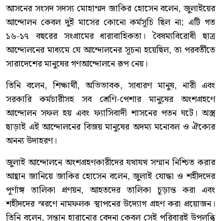
আসনের সংসদ সদস্য মোহাম্মদ জাকির হোসেন বলেন, জুলাইয়ের
আন্দোলন কেবল দুই মাসের কোনো কর্মসূচি ছিল না; এটি গত
১৬-১৭ বছরের সংগ্রামের ধারাবাহিকতা। বৈষম্যবিরোধী ছাত্র
আন্দোলনের মাধ্যমে যে আন্দোলনের সূচনা হয়েছিল, তা পরবর্তীতে
সারাদেশের মানুষের গণআন্দোলনে রূপ নেয়।
তিনি বলেন, শিক্ষার্থী, অভিভাবক, সাধারণ মানুষ, নারী এবং
সরকারি কর্মচারীসহ সব শ্রেণি-পেশার মানুষের অংশগ্রহণে
আন্দোলন সফল হয় এবং ফ্যাসিবাদী শাসনের পতন ঘটে। অস্ত্র
ছাড়াই এই আন্দোলনের বিজয় মানুষের অদম্য মনোবল ও ঐক্যের
অনন্য উদাহরণ।
জুলাই আন্দোলনে অংশগ্রহণকারীদের যথাযথ সম্মান নিশ্চিত করার
আহ্বান জানিয়ে জাকির হোসেন বলেন, জুলাই যোদ্ধা ও শহীদদের
পূর্ণাঙ্গ তালিকা প্রণয়ন, আহতদের তালিকা চূড়ান্ত করা এবং
শহীদদের স্মরণে নামফলক স্থাপনের উদ্যোগ গ্রহণ করা প্রয়োজন।
তিনি বলেন, সন্তান হারানোর বেদনা কেবল সেই পরিবারই উপলব্ধি