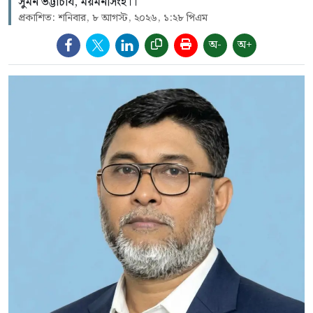
সুমন ভট্টাচার্য, ময়মনসিংহ।।
প্রকাশিত: শনিবার, ৮ আগস্ট, ২০২৬, ১:২৮ পিএম
অ-
অ+