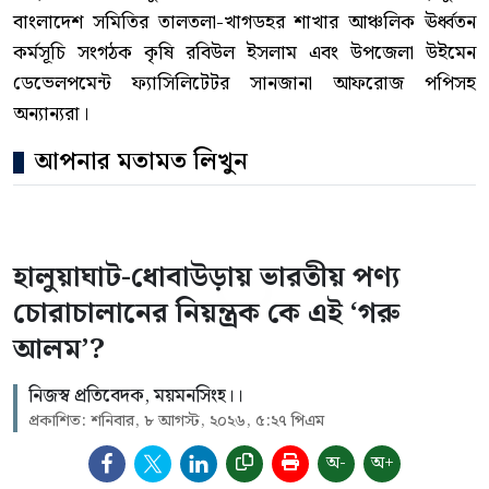
বাংলাদেশ সমিতির তালতলা-খাগডহর শাখার আঞ্চলিক ঊর্ধ্বতন
কর্মসূচি সংগঠক কৃষি রবিউল ইসলাম এবং উপজেলা উইমেন
ডেভেলপমেন্ট ফ্যাসিলিটেটর সানজানা আফরোজ পপিসহ
অন্যান্যরা।
আপনার মতামত লিখুন
হালুয়াঘাট-ধোবাউড়ায় ভারতীয় পণ্য
চোরাচালানের নিয়ন্ত্রক কে এই ‘গরু
আলম’?
নিজস্ব প্রতিবেদক, ময়মনসিংহ।।
প্রকাশিত: শনিবার, ৮ আগস্ট, ২০২৬, ৫:২৭ পিএম
অ-
অ+