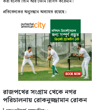
করা হলেও তিনি আর ফোন রিসিভ করেননি।
প্রতিবেদকের অনুসন্ধান অব্যাহত রয়েছে।
রাজপথের সংগ্রাম থেকে নগর
পরিচালনায় রোকনুজ্জামান রোকন