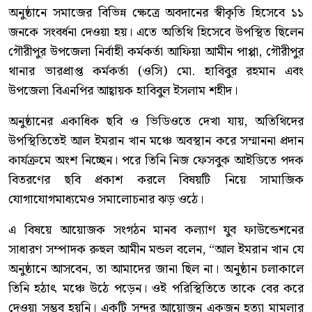
অনুষ্ঠানে সমাজের বিভিন্ন ক্ষেত্রে অবদানের স্বীকৃতি হিসেবে ১১
জনকে সংবর্ধনা দেওয়া হয়। এতে অতিথি হিসেবে উপস্থিত ছিলেন
গৌরীপুর উপজেলা নির্বাহী কর্মকর্তা আফিয়া আমীন পাপ্পা, গৌরীপুর
থানার ভারপ্রাপ্ত কর্মকর্তা (ওসি) মো. হাবিবুর রহমান এবং
উপজেলা বিএনপির আহ্বায়ক হাবিবুল ইসলাম শহীদ।
অনুষ্ঠানের একাধিক ছবি ও ভিডিওতে দেখা যায়, অতিথিদের
উপস্থিতিতেই আল ইমরান খান মঞ্চে অবস্থান করে সম্মাননা প্রদান
কার্যক্রমে অংশ নিচ্ছেন। পরে তিনি নিজ ফেসবুক আইডিতে পদক
বিতরণের ছবি প্রকাশ করলে বিষয়টি নিয়ে সামাজিক
যোগাযোগমাধ্যমেও সমালোচনার ঝড় ওঠে।
এ বিষয়ে আয়োজক সংগঠন মানব কল্যাণ যুব ফাউন্ডেশনের
সাধারণ সম্পাদক রুহুল আমীন মন্ডল বলেন, “আল ইমরান খান যে
অনুষ্ঠানে আসবেন, তা আমাদের জানা ছিল না। অনুষ্ঠান চলাকালে
তিনি হঠাৎ মঞ্চে উঠে পড়েন। ওই পরিস্থিতিতে তাকে বের করে
দেওয়া সম্ভব হয়নি। একটি সুন্দর আয়োজন একজন হত্যা মামলার