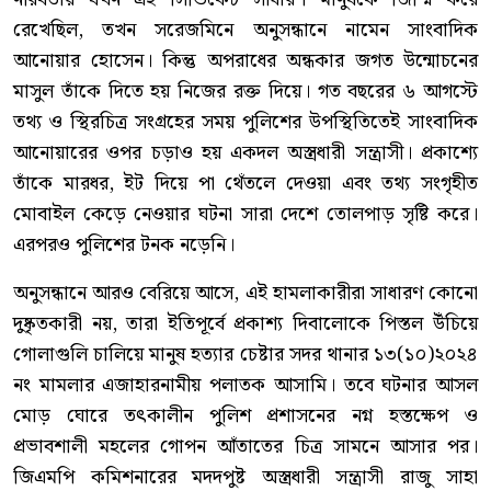
রেখেছিল, তখন সরেজমিনে অনুসন্ধানে নামেন সাংবাদিক
আনোয়ার হোসেন। কিন্তু অপরাধের অন্ধকার জগত উন্মোচনের
মাসুল তাঁকে দিতে হয় নিজের রক্ত দিয়ে। গত বছরের ৬ আগস্টে
তথ্য ও স্থিরচিত্র সংগ্রহের সময় পুলিশের উপস্থিতিতেই সাংবাদিক
আনোয়ারের ওপর চড়াও হয় একদল অস্ত্রধারী সন্ত্রাসী। প্রকাশ্যে
তাঁকে মারধর, ইট দিয়ে পা থেঁতলে দেওয়া এবং তথ্য সংগৃহীত
মোবাইল কেড়ে নেওয়ার ঘটনা সারা দেশে তোলপাড় সৃষ্টি করে।
এরপরও পুলিশের টনক নড়েনি।
অনুসন্ধানে আরও বেরিয়ে আসে, এই হামলাকারীরা সাধারণ কোনো
দুষ্কৃতকারী নয়, তারা ইতিপূর্বে প্রকাশ্য দিবালোকে পিস্তল উঁচিয়ে
গোলাগুলি চালিয়ে মানুষ হত্যার চেষ্টার সদর থানার ১৩(১০)২০২৪
নং মামলার এজাহারনামীয় পলাতক আসামি। তবে ঘটনার আসল
মোড় ঘোরে তৎকালীন পুলিশ প্রশাসনের নগ্ন হস্তক্ষেপ ও
প্রভাবশালী মহলের গোপন আঁতাতের চিত্র সামনে আসার পর।
জিএমপি কমিশনারের মদদপুষ্ট অস্ত্রধারী সন্ত্রাসী রাজু সাহা