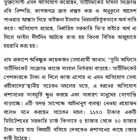
ভুক্তভোগী এসব অভিযোগ করেছেন, সার্টিফিকেট মামলা সংক্রান্ত
নথি নিষ্পত্তি, কাগজপত্র দ্রুত প্রস্তুত করা ও অনুকূলে আদেশ
পাওয়ার আশ্বাস দিয়ে খাইরুল ইসলাম নিয়মবহির্ভূতভাবে অর্থ দাবি
করে। অভিযোগ রয়েছে, নির্ধারিত সরকারি ফি’র বাইরে অর্থ না
দিলে ফাইল দীর্ঘদিন আটকে রাখা হয় কিংবা বিভিন্ন অজুহাতে
হয়রানি করা হয়।
নাম প্রকাশে অনিচ্ছুক কয়েকজন সেবাপ্রার্থী জানান, “ভূমি অফিসে
সার্টিফিকেট সংক্রান্ত কাজে দালাল নির্ভরতা বাড়ছে। সার্টিফিকেট
পেশকারকে টাকা না দিলে কাজ এগোয় না এমন অভিযোগ সেবা
গ্রহীতাদের”স্থানীয় সচেতন মহলের মতে, এ ধরনের অভিযোগ
প্রশাসনের ভাবমূর্তি ক্ষুণ্ন করছে এবং সাধারণ মানুষের ভোগান্তি
বাড়াচ্ছে। এটি তদন্ত সাপেক্ষে আইনানুগ ব্যবস্থা নেওয়া প্রয়োজন
বলেও মনে করছেন সচেতন মহল। ১১৭০ টাকার একটি
মিউটেশনের সরকারি চার্জ কিভাবে ৫ হাজার থেকে ২০ হাজার
টাকা হয়ে যায় বিষয়টি খতিয়ে দেখতেও প্রশাসনের কাছে জোর
দাবী উঠেছে।