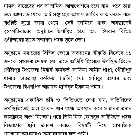
মামলা দায়েরের পর আসামিরা আত্মগোপনে চলে যান। পরে তারা
উচ্চ আদালত থেকে আট সপ্তাহের আগাম জামিন লাভ করেন বলে
সংশ্লিষ্ট সূত্রে জানা গেছে। সেই জামিনে থাকা অবস্থাতেই
বৃহস্পতিবারের অনুষ্ঠানে উপস্থিত হয়ে আল ইমরান বিভিন্ন
গুণীজনের হাতে সম্মাননা পদক তুলে দেন।
অনুষ্ঠানে সমাজের বিভিন্ন ক্ষেত্রে অবদানের স্বীকৃতি হিসেবে ১১
জনকে সংবর্ধনা দেওয়া হয়। এতে অতিথি হিসেবে উপস্থিত ছিলেন
গৌরীপুর উপজেলা নির্বাহী কর্মকর্তা আফিয়া আমীন পাপ্পা, গৌরীপুর
থানার ভারপ্রাপ্ত কর্মকর্তা (ওসি) মো. হাবিবুর রহমান এবং
উপজেলা বিএনপির আহ্বায়ক হাবিবুল ইসলাম শহীদ।
অনুষ্ঠানের একাধিক ছবি ও ভিডিওতে দেখা যায়, অতিথিদের
উপস্থিতিতেই আল ইমরান খান মঞ্চে অবস্থান করে সম্মাননা প্রদান
কার্যক্রমে অংশ নিচ্ছেন। পরে তিনি নিজ ফেসবুক আইডিতে পদক
বিতরণের ছবি প্রকাশ করলে বিষয়টি নিয়ে সামাজিক
যোগাযোগমাধ্যমেও সমালোচনার ঝড় ওঠে।