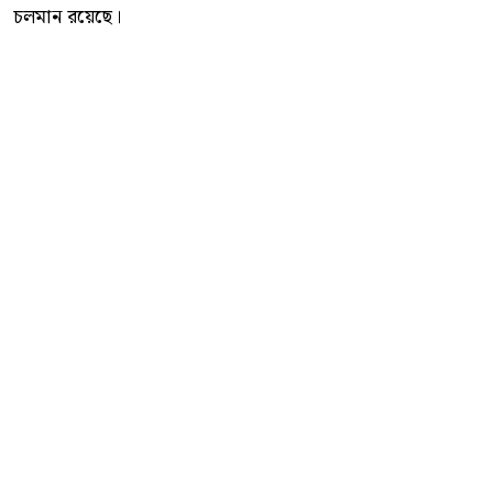
চলমান রয়েছে।
কোতোয়ালী মডেল থানা পুলিশ আরও জানায়, অপরাধ নিয়ন্ত্রণ
এবং পলাতক ও ওয়ারেন্টভুক্ত আসামিদের আইনের আওতায়
আনতে নিয়মিত বিশেষ অভিযান অব্যাহত থাকবে।