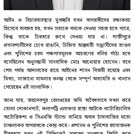
আইন ও বিচারব্যবস্থার মুখচ্ছবি যখন অপরাধীদের রক্ষাকবচ
হিসেবে ব্যবহৃত হয়, তখন সত্যকে থমকে দেওয়া সহজ হতে পারে,
কিন্তু তাকে চিরতরে রুখে দেওয়া যায় না। গাজীপুরে
প্রভাবশালীদের চোখ রাঙানি, চিহ্নিত অস্ত্রধারী সন্ত্রাসীদের তাণ্ডব
এবং পুলিশের চরম পক্ষপাতমূলক আচরণের বলির পাঁঠা হতে
বসেছিলেন অনুসন্ধানী সাংবাদিক মোঃ আনোয়ার হোসেন। তবে
শেষ পর্যন্ত আদালতের রায়ে আইনের শাসন বিজয়ী হয়েছে এবং
মিথ্যা, সাজানো মামলার কলঙ্ক থেকে সম্পূর্ণ অব্যাহতি ও খালাস
পেয়েছেন এই সাংবাদিক।
জানা যায়, জয়দেবপুর রেলওয়ের জমি অবৈধভাবে দখল করে
তোলা দোকানপাট, কলাপট্টি এলাকার রাস্তা আটকে ব্যাটারিচালিত
অটোরিকশা ও সিএনজি স্ট্যান্ড বানিয়ে অবাধ চাঁদাবাজির মতো
চাঞ্চল্যকর অপরাধকে কেন্দ্র করে। প্রশাসন ও পুলিশের রহস্যজনক
নীরবতায় যখন এই সিন্ডিকেট সাধারণ মানুষকে জিম্মি করে