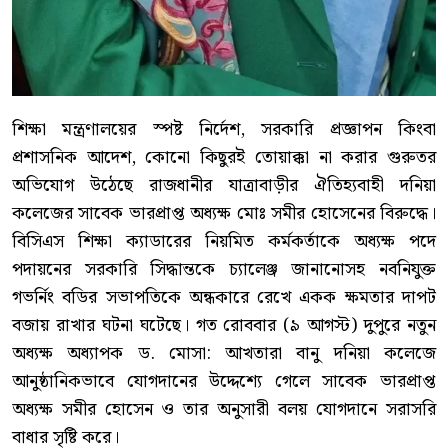
শিক্ষা মন্ত্রণালয়ের স্পষ্ট নির্দেশ, সরকারি প্রজ্ঞাপন কিংবা
প্রশাসনিক আদেশ, কোনো কিছুরই তোয়াক্কা না করার গুরুতর
অভিযোগ উঠেছে রাজধানীর যাত্রাবাড়ীর ঐতিহ্যবাহী দনিয়া
কলেজের সাবেক ভারপ্রাপ্ত অধ্যক্ষ মোঃ সমীর হোসেনের বিরুদ্ধে।
বিসিএস শিক্ষা ক্যাডারের নিয়মিত কর্মকর্তাকে অধ্যক্ষ পদে
পদায়নের সরকারি সিদ্ধান্তকে চ্যালেঞ্জ জানানোসহ নবনিযুক্ত
গভর্নিং বডির সভাপতিকে অন্ধকারে রেখে একক ক্ষমতার দাপট
বজায় রাখার ঘটনা ঘটেছে। গত রোববার (৯ আগস্ট) দুপুরে নতুন
অধ্যক্ষ অধ্যাপক ড. মোসা: আখতারা বানু দনিয়া কলেজে
আনুষ্ঠানিকভাবে যোগদানের উদ্দেশ্যে গেলে সাবেক ভারপ্রাপ্ত
অধ্যক্ষ সমীর হোসেন ও তার অনুসারী বলয় যোগদানে সরাসরি
বাধার সৃষ্টি করে।