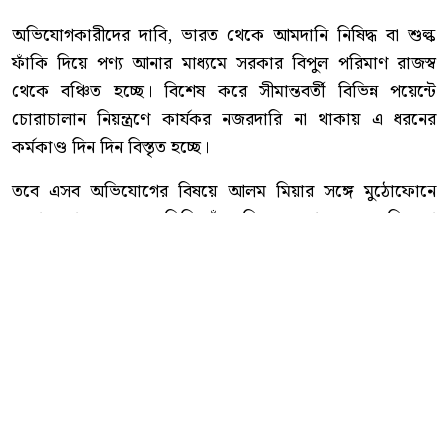
অভিযোগকারীদের দাবি, ভারত থেকে আমদানি নিষিদ্ধ বা শুল্ক
ফাঁকি দিয়ে পণ্য আনার মাধ্যমে সরকার বিপুল পরিমাণ রাজস্ব
থেকে বঞ্চিত হচ্ছে। বিশেষ করে সীমান্তবর্তী বিভিন্ন পয়েন্টে
চোরাচালান নিয়ন্ত্রণে কার্যকর নজরদারি না থাকায় এ ধরনের
কর্মকাণ্ড দিন দিন বিস্তৃত হচ্ছে।
তবে এসব অভিযোগের বিষয়ে আলম মিয়ার সঙ্গে মুঠোফোনে
যোগাযোগ করা হলে তিনি তাঁর বিরুদ্ধে আনা সব অভিযোগ
অস্বীকার করেন। তিনি চোরাচালান ও হুন্ডি ব্যবসার সঙ্গে জড়িত
নন বলে দাবি করেন।
এ বিষয়ে হালুয়াঘাট থানার ভারপ্রাপ্ত কর্মকর্তা (ওসি) মোহাম্মদ
ফেরদৌস আলমের সঙ্গে মুঠোফোনে যোগাযোগ করা হলে তিনি
২০ মিনিট পর কথা বলবেন বলে জানান। পরে একাধিকবার ফোন
করা হলেও তিনি আর ফোন রিসিভ করেননি।
প্রতিবেদকের অনুসন্ধান অব্যাহত রয়েছে।