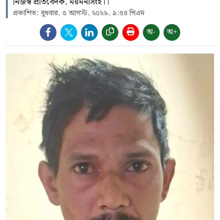
নিজস্ব প্রতিবেদক, ময়মনসিংহ।।
প্রকাশিত: বুধবার, ৫ আগস্ট, ২০২৬, ৯:৫৪ পিএম
অ-
অ+