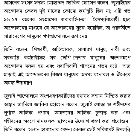
আসনের সংসদ সদস্য মোহাম্মদ জাকির হোসেন বলেন, জুলাইয়ের
আন্দোলন কেবল দুই মাসের কোনো কর্মসূচি ছিল না; এটি গত
১৬-১৭ বছরের সংগ্রামের ধারাবাহিকতা। বৈষম্যবিরোধী ছাত্র
আন্দোলনের মাধ্যমে যে আন্দোলনের সূচনা হয়েছিল, তা পরবর্তীতে
সারাদেশের মানুষের গণআন্দোলনে রূপ নেয়।
তিনি বলেন, শিক্ষার্থী, অভিভাবক, সাধারণ মানুষ, নারী এবং
সরকারি কর্মচারীসহ সব শ্রেণি-পেশার মানুষের অংশগ্রহণে
আন্দোলন সফল হয় এবং ফ্যাসিবাদী শাসনের পতন ঘটে। অস্ত্র
ছাড়াই এই আন্দোলনের বিজয় মানুষের অদম্য মনোবল ও ঐক্যের
অনন্য উদাহরণ।
জুলাই আন্দোলনে অংশগ্রহণকারীদের যথাযথ সম্মান নিশ্চিত করার
আহ্বান জানিয়ে জাকির হোসেন বলেন, জুলাই যোদ্ধা ও শহীদদের
পূর্ণাঙ্গ তালিকা প্রণয়ন, আহতদের তালিকা চূড়ান্ত করা এবং
শহীদদের স্মরণে নামফলক স্থাপনের উদ্যোগ গ্রহণ করা প্রয়োজন।
তিনি বলেন, সন্তান হারানোর বেদনা কেবল সেই পরিবারই উপলব্ধি