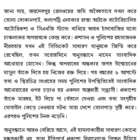
জানা যায়, জয়দেবপুর রেলওয়ের জমি অবৈধভাবে দখল করে
তোলা দোকানপাট, কলাপট্টি এলাকার রাস্তা আটকে ব্যাটারিচালিত
অটোরিকশা ও সিএনজি স্ট্যান্ড বানিয়ে অবাধ চাঁদাবাজির মতো
চাঞ্চল্যকর অপরাধকে কেন্দ্র করে। প্রশাসন ও পুলিশের রহস্যজনক
নীরবতায় যখন এই সিন্ডিকেট সাধারণ মানুষকে জিম্মি করে
রেখেছিল, তখন সরেজমিনে অনুসন্ধানে নামেন সাংবাদিক
আনোয়ার হোসেন। কিন্তু অপরাধের অন্ধকার জগত উন্মোচনের
মাসুল তাঁকে দিতে হয় নিজের রক্ত দিয়ে। গত বছরের ৬ আগস্টে
তথ্য ও স্থিরচিত্র সংগ্রহের সময় পুলিশের উপস্থিতিতেই সাংবাদিক
আনোয়ারের ওপর চড়াও হয় একদল অস্ত্রধারী সন্ত্রাসী। প্রকাশ্যে
তাঁকে মারধর, ইট দিয়ে পা থেঁতলে দেওয়া এবং তথ্য সংগৃহীত
মোবাইল কেড়ে নেওয়ার ঘটনা সারা দেশে তোলপাড় সৃষ্টি করে।
এরপরও পুলিশের টনক নড়েনি।
অনুসন্ধানে আরও বেরিয়ে আসে, এই হামলাকারীরা সাধারণ কোনো
দুষ্কৃতকারী নয়, তারা ইতিপূর্বে প্রকাশ্য দিবালোকে পিস্তল উঁচিয়ে