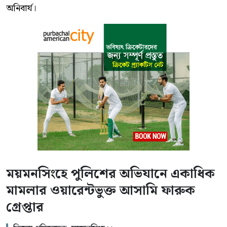
অনিবার্য।
ময়মনসিংহে পুলিশের অভিযানে একাধিক
মামলার ওয়ারেন্টভুক্ত আসামি ফারুক
গ্রেপ্তার