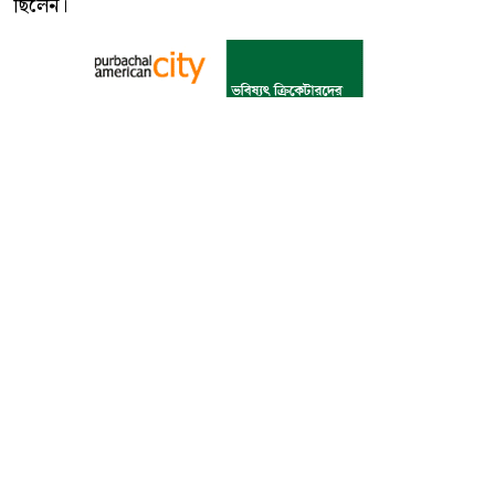
ছিলেন।
বাংলা কনভার্টার
আমাদের সম্পর্কে
আমাদের পরিবার
যোগাযোগ
ফটোগ্যালারী
ভিডিও গ্যালারী
গোপনীয়তা নীতি
ব্যবহারের শর্তাবলী