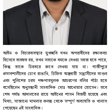
আইন ও বিচারব্যবস্থার মুখচ্ছবি যখন অপরাধীদের রক্ষাকবচ
হিসেবে ব্যবহৃত হয়, তখন সত্যকে থমকে দেওয়া সহজ হতে পারে,
কিন্তু তাকে চিরতরে রুখে দেওয়া যায় না। গাজীপুরে
প্রভাবশালীদের চোখ রাঙানি, চিহ্নিত অস্ত্রধারী সন্ত্রাসীদের তাণ্ডব
এবং পুলিশের চরম পক্ষপাতমূলক আচরণের বলির পাঁঠা হতে
বসেছিলেন অনুসন্ধানী সাংবাদিক মোঃ আনোয়ার হোসেন। তবে
শেষ পর্যন্ত আদালতের রায়ে আইনের শাসন বিজয়ী হয়েছে এবং
মিথ্যা, সাজানো মামলার কলঙ্ক থেকে সম্পূর্ণ অব্যাহতি ও খালাস
পেয়েছেন এই সাংবাদিক।