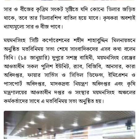
সার ও বীজের কৃত্রিম সংকট সৃষ্টিতে যদি কোনো ডিলার জড়িত
থাকে, তবে তার ডিলারশিপ বাতিল হয়ে যাবে। কৃষকরা অবশ্যই
ন্যায্যমূল্যে সার ও বীজ পাবে।
ময়মনসিংহ সিটি কর্পোরেশনের শহীদ শাহাবুদ্দিন মিলনায়তনে
অনুষ্ঠিত মতবিনিময় সভা শেষে সাংবাদিকদের এসব কথা বলেন
তিনি। (১৪ জানুয়ারি) দুপুরে সশস্ত্র বাহিনী, ময়মনসিংহ রেঞ্জের
আওতাধীন সকল পুলিশ ইউনিট, র‌্যাব, বিজিবি, আনসার, কারা
অধিদপ্তর, ফায়ার সার্ভিস ও সিভিল ডিফেন্স, ইমিগ্রেশন ও
পাসপোর্ট অধিদপ্তর, মাদকদ্রব্য নিয়ন্ত্রণ অধিদপ্তর এবং কৃষি
মন্ত্রণালয়ের আওতাধীন দপ্তর ও সংস্থার ময়মনসিংহ অঞ্চলের
কর্মকর্তাদের সাথে এ মতবিনিময় সভা অনুষ্ঠিত হয়।