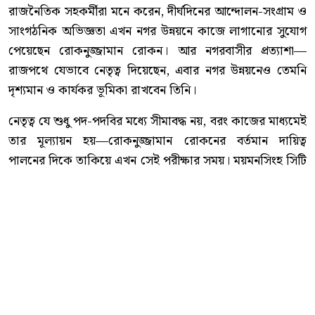
রাজনৈতিক সহকর্মীরা মনে করেন, দীর্ঘদিনের আন্দোলন-সংগ্রাম ও
সাংগঠনিক অভিজ্ঞতা এখন নগর উন্নয়নে কাজে লাগানোর সুযোগ
পেয়েছেন রোকনুজ্জামান রোকন। আর নগরবাসীর প্রত্যাশা—
রাজপথে যেভাবে নেতৃত্ব দিয়েছেন, এবার নগর উন্নয়নেও তেমনি
দৃশ্যমান ও কার্যকর ভূমিকা রাখবেন তিনি।
নেতৃত্ব যে শুধু পদ-পদবির মধ্যে সীমাবদ্ধ নয়, বরং কাজের মাধ্যমেই
তার মূল্যায়ন হয়—রোকনুজ্জামান রোকনের বর্তমান দায়িত্ব
পালনের দিকে তাকিয়ে এখন সেই পরীক্ষার সময়। ময়মনসিংহ সিটি
করপোরেশনের প্রশাসক হিসেবে তাঁর কর্মকাণ্ড আগামী দিনে
নগরবাসীর প্রত্যাশা কতটা পূরণ করতে পারে, সেটিই এখন দেখার
বিষয়।