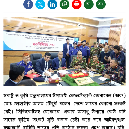
অ-
অ+
স্বরাষ্ট্র ও কৃষি মন্ত্রণালয়ের উপদেষ্টা লেফটেন্যান্ট জেনারেল (অবঃ)
মোঃ জাহাঙ্গীর আলম চৌধুরী বলেন, দেশে সারের কোনো সংকট
নেই। সিন্ডিকেটসহ যেকোনো প্রকার অসাধু উপায়ে কেউ যদি
সারের কৃত্রিম সংকট সৃষ্টি করার চেষ্টা করে তবে আইনশৃঙ্খলা
রক্ষাকারী বাহিনী তাদের প্রতি কঠোর ব্যবস্থা গ্রহণ করবে। চুরি,