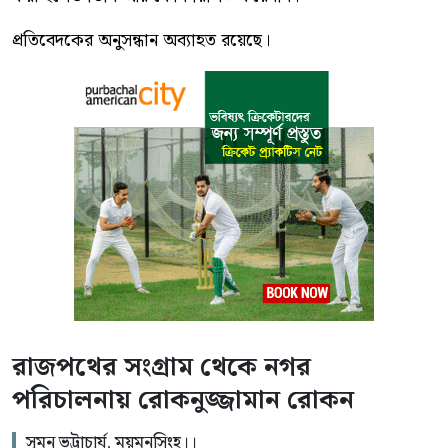
প্রতিবেদকের অনুসন্ধান অব্যাহত রয়েছে।
রাজপথের সংগ্রাম থেকে নগর
পরিচালনায় রোকনুজ্জামান রোকন
সুমন ভট্টাচার্য, ময়মনসিংহ।।