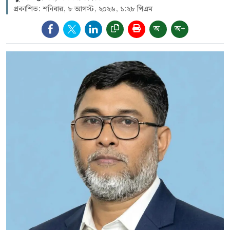
প্রকাশিত: শনিবার, ৮ আগস্ট, ২০২৬, ১:২৮ পিএম
অ-
অ+