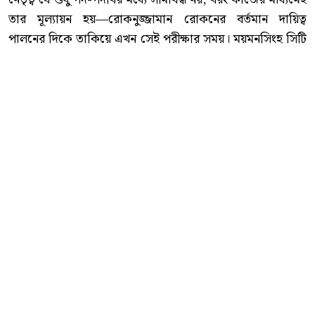
তার মূল্যায়ন হয়—রোকনুজ্জামান রোকনের বর্তমান দায়িত্ব
পালনের দিকে তাকিয়ে এখন সেই পরীক্ষার সময়। ময়মনসিংহ সিটি
করপোরেশনের প্রশাসক হিসেবে তাঁর কর্মকাণ্ড আগামী দিনে
নগরবাসীর প্রত্যাশা কতটা পূরণ করতে পারে, সেটিই এখন দেখার
বিষয়।