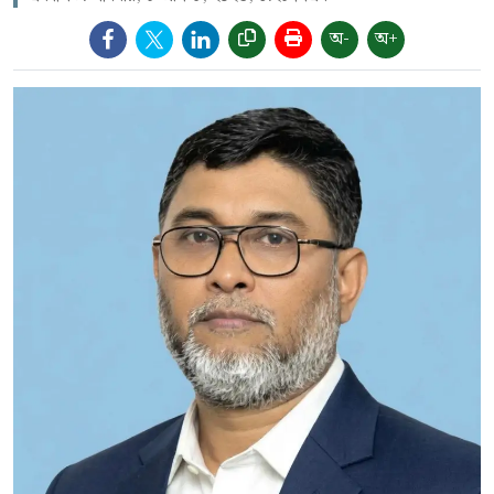
অ-
অ+