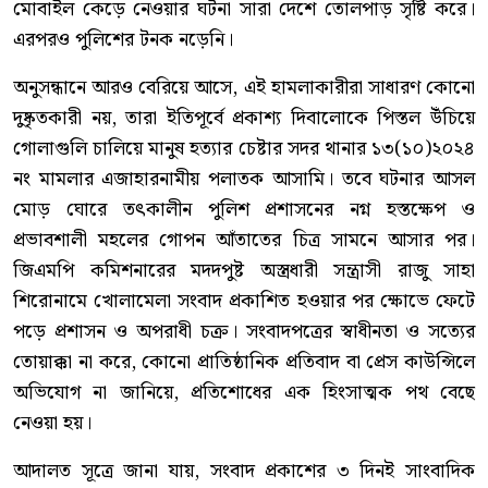
মোবাইল কেড়ে নেওয়ার ঘটনা সারা দেশে তোলপাড় সৃষ্টি করে।
এরপরও পুলিশের টনক নড়েনি।
অনুসন্ধানে আরও বেরিয়ে আসে, এই হামলাকারীরা সাধারণ কোনো
দুষ্কৃতকারী নয়, তারা ইতিপূর্বে প্রকাশ্য দিবালোকে পিস্তল উঁচিয়ে
গোলাগুলি চালিয়ে মানুষ হত্যার চেষ্টার সদর থানার ১৩(১০)২০২৪
নং মামলার এজাহারনামীয় পলাতক আসামি। তবে ঘটনার আসল
মোড় ঘোরে তৎকালীন পুলিশ প্রশাসনের নগ্ন হস্তক্ষেপ ও
প্রভাবশালী মহলের গোপন আঁতাতের চিত্র সামনে আসার পর।
জিএমপি কমিশনারের মদদপুষ্ট অস্ত্রধারী সন্ত্রাসী রাজু সাহা
শিরোনামে খোলামেলা সংবাদ প্রকাশিত হওয়ার পর ক্ষোভে ফেটে
পড়ে প্রশাসন ও অপরাধী চক্র। সংবাদপত্রের স্বাধীনতা ও সত্যের
তোয়াক্কা না করে, কোনো প্রাতিষ্ঠানিক প্রতিবাদ বা প্রেস কাউন্সিলে
অভিযোগ না জানিয়ে, প্রতিশোধের এক হিংসাত্মক পথ বেছে
নেওয়া হয়।
আদালত সূত্রে জানা যায়, সংবাদ প্রকাশের ৩ দিনই সাংবাদিক