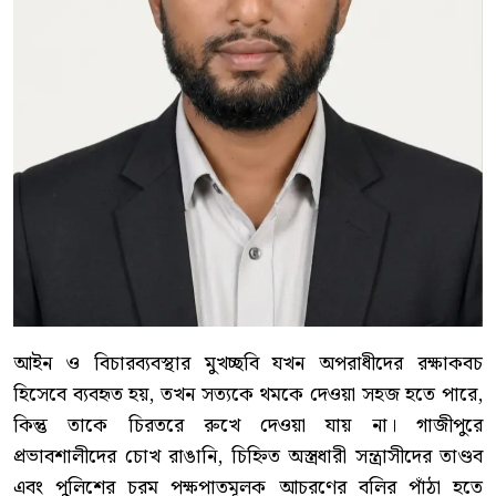
আইন ও বিচারব্যবস্থার মুখচ্ছবি যখন অপরাধীদের রক্ষাকবচ
হিসেবে ব্যবহৃত হয়, তখন সত্যকে থমকে দেওয়া সহজ হতে পারে,
কিন্তু তাকে চিরতরে রুখে দেওয়া যায় না। গাজীপুরে
প্রভাবশালীদের চোখ রাঙানি, চিহ্নিত অস্ত্রধারী সন্ত্রাসীদের তাণ্ডব
এবং পুলিশের চরম পক্ষপাতমূলক আচরণের বলির পাঁঠা হতে