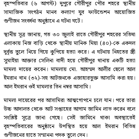
বৃহস্পতিবার (৬ আগস্ট) দুপুরে গৌরীপুর পৌর শহরে স্থানীয়
সামাজিক সংগঠন মানব কল্যাণ যুব ফাউন্ডেশন আয়োজিত
গুণীজন সংবর্ধনা অনুষ্ঠানে এ ঘটনা ঘটে।
স্থানীয় সূত্র জানায়, গত ৩০ জুলাই রাতে গৌরীপুর শহরের সতিষা
এলাকায় নিজ বাড়ি থেকে স্থানীয় মানিক মিয়া (৪০)-কে একদল
দুর্বৃত্ত তুলে নিয়ে গিয়ে কুপিয়ে হত্যা করে। এ ঘটনায় নিহতের স্ত্রী
সুমাইয়া আক্তার সেলিনা বাদী হয়ে গৌরীপুর থানায় একটি হত্যা
মামলা দায়ের করেন। মামলায় মো. আহম্মদ আলীর ছেলে আল
ইমরান খান (৩২)-সহ আটজনকে এজাহারভুক্ত আসামি করা হয়।
আল ইমরান ওই মামলার তিন নম্বর আসামি।
মামলা দায়েরের পর আসামিরা আত্মগোপনে চলে যান। পরে তারা
উচ্চ আদালত থেকে আট সপ্তাহের আগাম জামিন লাভ করেন বলে
সংশ্লিষ্ট সূত্রে জানা গেছে। সেই জামিনে থাকা অবস্থাতেই
বৃহস্পতিবারের অনুষ্ঠানে উপস্থিত হয়ে আল ইমরান বিভিন্ন
গুণীজনের হাতে সম্মাননা পদক তুলে দেন।