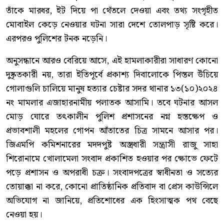
তাঁকে মারধর, ইট দিয়ে পা থেঁতলে দেওয়া এবং তথ্য সংগৃহীত
মোবাইল কেড়ে নেওয়ার ঘটনা সারা দেশে তোলপাড় সৃষ্টি করে।
এরপরও পুলিশের টনক নড়েনি।
অনুসন্ধানে আরও বেরিয়ে আসে, এই হামলাকারীরা সাধারণ কোনো
দুষ্কৃতকারী নয়, তারা ইতিপূর্বে প্রকাশ্য দিবালোকে পিস্তল উঁচিয়ে
গোলাগুলি চালিয়ে মানুষ হত্যার চেষ্টার সদর থানার ১৩(১০)২০২৪
নং মামলার এজাহারনামীয় পলাতক আসামি। তবে ঘটনার আসল
মোড় ঘোরে তৎকালীন পুলিশ প্রশাসনের নগ্ন হস্তক্ষেপ ও
প্রভাবশালী মহলের গোপন আঁতাতের চিত্র সামনে আসার পর।
জিএমপি কমিশনারের মদদপুষ্ট অস্ত্রধারী সন্ত্রাসী রাজু সাহা
শিরোনামে খোলামেলা সংবাদ প্রকাশিত হওয়ার পর ক্ষোভে ফেটে
পড়ে প্রশাসন ও অপরাধী চক্র। সংবাদপত্রের স্বাধীনতা ও সত্যের
তোয়াক্কা না করে, কোনো প্রাতিষ্ঠানিক প্রতিবাদ বা প্রেস কাউন্সিলে
অভিযোগ না জানিয়ে, প্রতিশোধের এক হিংসাত্মক পথ বেছে
নেওয়া হয়।