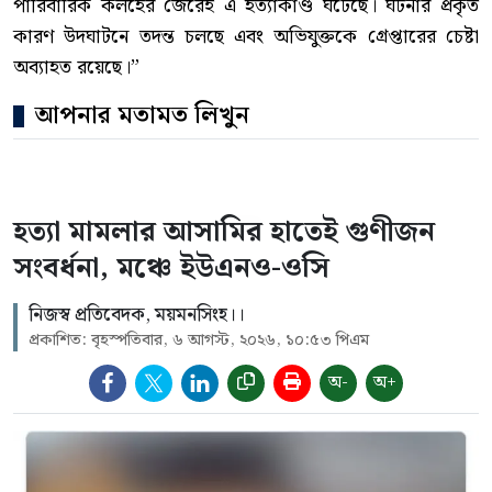
পারিবারিক কলহের জেরেই এ হত্যাকাণ্ড ঘটেছে। ঘটনার প্রকৃত
কারণ উদঘাটনে তদন্ত চলছে এবং অভিযুক্তকে গ্রেপ্তারের চেষ্টা
অব্যাহত রয়েছে।”
আপনার মতামত লিখুন
হত্যা মামলার আসামির হাতেই গুণীজন
সংবর্ধনা, মঞ্চে ইউএনও-ওসি
নিজস্ব প্রতিবেদক, ময়মনসিংহ।।
প্রকাশিত: বৃহস্পতিবার, ৬ আগস্ট, ২০২৬, ১০:৫৩ পিএম
অ-
অ+