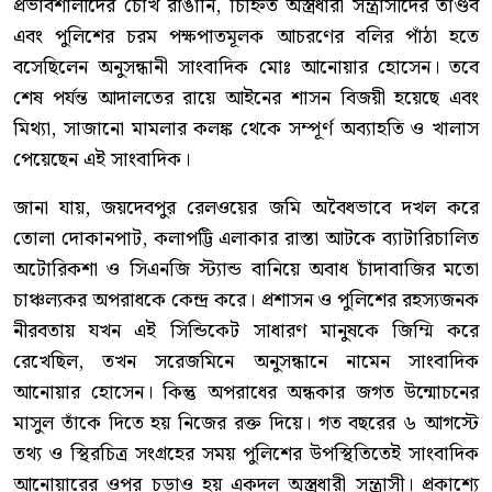
প্রভাবশালীদের চোখ রাঙানি, চিহ্নিত অস্ত্রধারী সন্ত্রাসীদের তাণ্ডব
এবং পুলিশের চরম পক্ষপাতমূলক আচরণের বলির পাঁঠা হতে
বসেছিলেন অনুসন্ধানী সাংবাদিক মোঃ আনোয়ার হোসেন। তবে
শেষ পর্যন্ত আদালতের রায়ে আইনের শাসন বিজয়ী হয়েছে এবং
মিথ্যা, সাজানো মামলার কলঙ্ক থেকে সম্পূর্ণ অব্যাহতি ও খালাস
পেয়েছেন এই সাংবাদিক।
জানা যায়, জয়দেবপুর রেলওয়ের জমি অবৈধভাবে দখল করে
তোলা দোকানপাট, কলাপট্টি এলাকার রাস্তা আটকে ব্যাটারিচালিত
অটোরিকশা ও সিএনজি স্ট্যান্ড বানিয়ে অবাধ চাঁদাবাজির মতো
চাঞ্চল্যকর অপরাধকে কেন্দ্র করে। প্রশাসন ও পুলিশের রহস্যজনক
নীরবতায় যখন এই সিন্ডিকেট সাধারণ মানুষকে জিম্মি করে
রেখেছিল, তখন সরেজমিনে অনুসন্ধানে নামেন সাংবাদিক
আনোয়ার হোসেন। কিন্তু অপরাধের অন্ধকার জগত উন্মোচনের
মাসুল তাঁকে দিতে হয় নিজের রক্ত দিয়ে। গত বছরের ৬ আগস্টে
তথ্য ও স্থিরচিত্র সংগ্রহের সময় পুলিশের উপস্থিতিতেই সাংবাদিক
আনোয়ারের ওপর চড়াও হয় একদল অস্ত্রধারী সন্ত্রাসী। প্রকাশ্যে