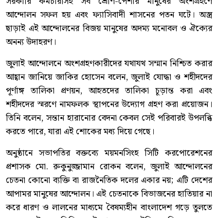
সরকারি কর্মচারীসহ সব শ্রেণি-পেশার মানুষের অংশগ্রহণে
আন্দোলন সফল হয় এবং ফ্যাসিবাদী শাসনের পতন ঘটে। অস্ত্র
ছাড়াই এই আন্দোলনের বিজয় মানুষের অদম্য মনোবল ও ঐক্যের
অনন্য উদাহরণ।
জুলাই আন্দোলনে অংশগ্রহণকারীদের যথাযথ সম্মান নিশ্চিত করার
আহ্বান জানিয়ে জাকির হোসেন বলেন, জুলাই যোদ্ধা ও শহীদদের
পূর্ণাঙ্গ তালিকা প্রণয়ন, আহতদের তালিকা চূড়ান্ত করা এবং
শহীদদের স্মরণে নামফলক স্থাপনের উদ্যোগ গ্রহণ করা প্রয়োজন।
তিনি বলেন, সন্তান হারানোর বেদনা কেবল সেই পরিবারই উপলব্ধি
করতে পারে, যারা এই শোকের মধ্য দিয়ে গেছে।
অনুষ্ঠানে সভাপতির বক্তব্যে ময়মনসিংহ সিটি করপোরেশনের
প্রশাসক মো. রুকুনুজ্জামান রোকন বলেন, জুলাই আন্দোলনের
চেতনা কোনো ব্যক্তি বা রাজনৈতিক দলের একার নয়; এটি দেশের
আপামর মানুষের আন্দোলন। এই চেতনাকে বিভাজনের হাতিয়ার না
করে ধারণ ও লালনের মাধ্যমে বৈষম্যহীন বাংলাদেশ গড়ে তুলতে