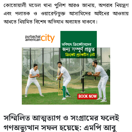
কোতোয়ালী মডেল থানা পুলিশ আরও জানায়, অপরাধ নিয়ন্ত্রণ
এবং পলাতক ও ওয়ারেন্টভুক্ত আসামিদের আইনের আওতায়
আনতে নিয়মিত বিশেষ অভিযান অব্যাহত থাকবে।
সম্মিলিত আত্মত্যাগ ও সংগ্রামের ফলেই
গণঅভ্যুত্থান সফল হয়েছে: এমপি আবু