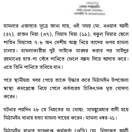
মামলার এজাহার সূত্রে জানা যায়, ওই সময় মো. নওয়াব আলী
(৫২), রাজন মিয়া (৩৭), সিয়াম মিয়া (১৯), বকুল মিয়ার ছেলে
শাহিন মিয়াসহ ৭-৮ জন দেশীয় অস্ত্র নিয়ে তাদের ওপর হামলা
চালায়। হামলাকারীরা দুই ভাইকে মারধর করার পর সাইদুর
রহমানের হাত-পা বেঁধে পানিতে ফেলে বল্লম দিয়ে আঘাত করে।
এতে তিনি পানিতে তলিয়ে যান।
পরে স্থানীয়রা খবর পেয়ে তাকে উদ্ধার করে মিঠামইন উপজেলা
স্বাস্থ্য কমপ্লেক্সে নিয়ে গেলে কর্তব্যরত চিকিৎসক মৃত ঘোষণা
করেন।
ঘটনার পরদিন ২৮ মে নিহতের মা মোছা. সামছুন্নেহার বাদী হয়ে
মিঠামইন থানায় হত্যা মামলা দায়ের করেন। মামলা নম্বর-২১।
মিঠামইন থানার ভারপ্রাপ্ত কর্মকর্তা (ওসি) মো. লিয়াকত আলী