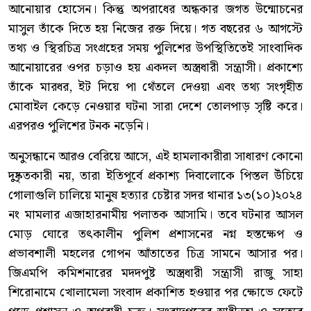
আনোয়ার হোসেন। কিন্তু অপরাধের অন্ধকার জগত উন্মোচনের
মাসুল তাঁকে দিতে হয় নিজের রক্ত দিয়ে। গত বছরের ৬ আগস্টে
তথ্য ও স্থিরচিত্র সংগ্রহের সময় পুলিশের উপস্থিতিতেই সাংবাদিক
আনোয়ারের ওপর চড়াও হয় একদল অস্ত্রধারী সন্ত্রাসী। প্রকাশ্যে
তাঁকে মারধর, ইট দিয়ে পা থেঁতলে দেওয়া এবং তথ্য সংগৃহীত
মোবাইল কেড়ে নেওয়ার ঘটনা সারা দেশে তোলপাড় সৃষ্টি করে।
এরপরও পুলিশের টনক নড়েনি।
অনুসন্ধানে আরও বেরিয়ে আসে, এই হামলাকারীরা সাধারণ কোনো
দুষ্কৃতকারী নয়, তারা ইতিপূর্বে প্রকাশ্য দিবালোকে পিস্তল উঁচিয়ে
গোলাগুলি চালিয়ে মানুষ হত্যার চেষ্টার সদর থানার ১৩(১০)২০২৪
নং মামলার এজাহারনামীয় পলাতক আসামি। তবে ঘটনার আসল
মোড় ঘোরে তৎকালীন পুলিশ প্রশাসনের নগ্ন হস্তক্ষেপ ও
প্রভাবশালী মহলের গোপন আঁতাতের চিত্র সামনে আসার পর।
জিএমপি কমিশনারের মদদপুষ্ট অস্ত্রধারী সন্ত্রাসী রাজু সাহা
শিরোনামে খোলামেলা সংবাদ প্রকাশিত হওয়ার পর ক্ষোভে ফেটে