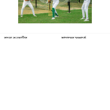
বাংলা কনভার্টার
আমাদের সম্পর্কে
আমাদের পরিবার
যোগাযোগ
ফটোগ্যালারী
ভিডিও গ্যালারী
গোপনীয়তা নীতি
ব্যবহারের শর্তাবলী
ভারপ্রাপ্ত সম্পাদক: মো: আতিকুল ইসলাম
৯ নং কালীবাড়ি বাইলেন রোড, সদর, ময়মনসিংহ
মোবাইল: 01511840144
বার্তাকক্ষ: newsutvbd@gmail.com
২০২৪
ইউটিভি বাংলাদেশ
সর্বস্বত্ব সংরক্ষিত