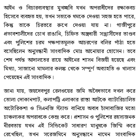
আইন ও বিচারব্যবস্থার মুখচ্ছবি যখন অপরাধীদের রক্ষাকবচ
হিসেবে ব্যবহৃত হয়, তখন সত্যকে থমকে দেওয়া সহজ হতে পারে,
কিন্তু তাকে চিরতরে রুখে দেওয়া যায় না। গাজীপুরে
প্রভাবশালীদের চোখ রাঙানি, চিহ্নিত অস্ত্রধারী সন্ত্রাসীদের তাণ্ডব
এবং পুলিশের চরম পক্ষপাতমূলক আচরণের বলির পাঁঠা হতে
বসেছিলেন অনুসন্ধানী সাংবাদিক মোঃ আনোয়ার হোসেন। তবে
শেষ পর্যন্ত আদালতের রায়ে আইনের শাসন বিজয়ী হয়েছে এবং
মিথ্যা, সাজানো মামলার কলঙ্ক থেকে সম্পূর্ণ অব্যাহতি ও খালাস
পেয়েছেন এই সাংবাদিক।
জানা যায়, জয়দেবপুর রেলওয়ের জমি অবৈধভাবে দখল করে
তোলা দোকানপাট, কলাপট্টি এলাকার রাস্তা আটকে ব্যাটারিচালিত
অটোরিকশা ও সিএনজি স্ট্যান্ড বানিয়ে অবাধ চাঁদাবাজির মতো
চাঞ্চল্যকর অপরাধকে কেন্দ্র করে। প্রশাসন ও পুলিশের রহস্যজনক
নীরবতায় যখন এই সিন্ডিকেট সাধারণ মানুষকে জিম্মি করে
রেখেছিল, তখন সরেজমিনে অনুসন্ধানে নামেন সাংবাদিক