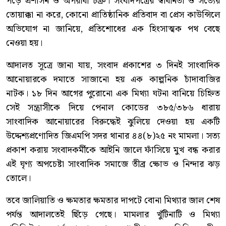
পড়ে প্রশাসন ও অপরাধী চক্র। সংবাদপত্রের স্বাধীনতা ও সত্যের
তোয়াক্কা না করে, কোনো প্রাতিষ্ঠানিক প্রতিবাদ বা প্রেস কাউন্সিলে
অভিযোগ না জানিয়ে, প্রতিশোধের এক হিংসাত্মক পথ বেছে
নেওয়া হয়।
আদালত সূত্রে জানা যায়, সংবাদ প্রকাশের ৩ দিনই সাংবাদিক
আনোয়ারকে দমাতে সাজানো হয় এক কাল্পনিক চাঁদাবাজির
নাটক। ১৮ দিন আগের পুরোনো এক মিথ্যা ঘটনা বানিয়ে চিহ্নিত
সেই সন্ত্রাসীকে দিয়ে পেনাল কোডের ৩৮৫/৩৮৬ ধারায়
সাংবাদিক আনোয়ারের বিরুদ্ধেই ঝুলিয়ে দেওয়া হয় একটি
উদ্দেশ্যপ্রণোদিত জিএমপি সদর থানার ৪৪(৮)২৫ নং মামলা। সত্য
প্রকাশ করায় সংবাদকর্মীকে আইনি জালে ফাঁসিয়ে মুখ বন্ধ করার
এই ঘৃণ্য অপচেষ্টা সাংবাদিক সমাজে তীব্র ক্ষোভ ও নিন্দার ঝড়
তোলে।
তবে জালিয়াতি ও ক্ষমতার ক্ষমতার দাপটে বোনা মিথ্যার জাল শেষ
পর্যন্ত আদালতেই ছিঁড়ে গেছে। মামলার খুঁটিনাটি ও মিথ্যা