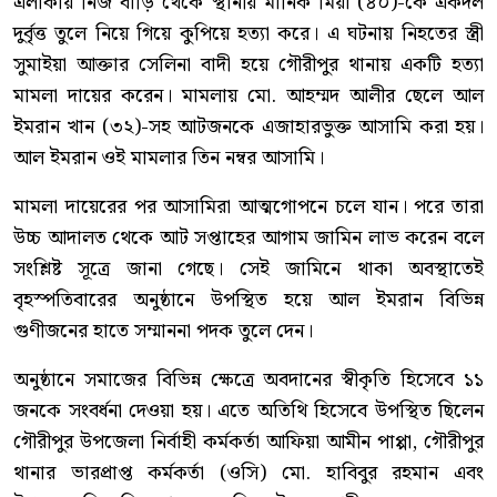
এলাকায় নিজ বাড়ি থেকে স্থানীয় মানিক মিয়া (৪০)-কে একদল
দুর্বৃত্ত তুলে নিয়ে গিয়ে কুপিয়ে হত্যা করে। এ ঘটনায় নিহতের স্ত্রী
সুমাইয়া আক্তার সেলিনা বাদী হয়ে গৌরীপুর থানায় একটি হত্যা
মামলা দায়ের করেন। মামলায় মো. আহম্মদ আলীর ছেলে আল
ইমরান খান (৩২)-সহ আটজনকে এজাহারভুক্ত আসামি করা হয়।
আল ইমরান ওই মামলার তিন নম্বর আসামি।
মামলা দায়েরের পর আসামিরা আত্মগোপনে চলে যান। পরে তারা
উচ্চ আদালত থেকে আট সপ্তাহের আগাম জামিন লাভ করেন বলে
সংশ্লিষ্ট সূত্রে জানা গেছে। সেই জামিনে থাকা অবস্থাতেই
বৃহস্পতিবারের অনুষ্ঠানে উপস্থিত হয়ে আল ইমরান বিভিন্ন
গুণীজনের হাতে সম্মাননা পদক তুলে দেন।
অনুষ্ঠানে সমাজের বিভিন্ন ক্ষেত্রে অবদানের স্বীকৃতি হিসেবে ১১
জনকে সংবর্ধনা দেওয়া হয়। এতে অতিথি হিসেবে উপস্থিত ছিলেন
গৌরীপুর উপজেলা নির্বাহী কর্মকর্তা আফিয়া আমীন পাপ্পা, গৌরীপুর
থানার ভারপ্রাপ্ত কর্মকর্তা (ওসি) মো. হাবিবুর রহমান এবং