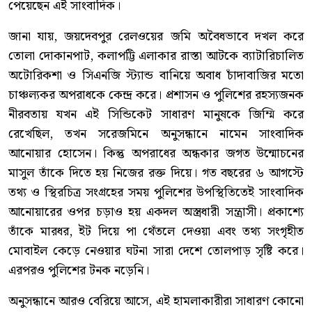
পেয়েছেন এই সাংবাদিক।
জানা যায়, জয়দেবপুর রেলওয়ের জমি অবৈধভাবে দখল করে
তোলা দোকানপাট, কলাপট্টি এলাকার রাস্তা আটকে ব্যাটারিচালিত
অটোরিকশা ও সিএনজি স্ট্যান্ড বানিয়ে অবাধ চাঁদাবাজির মতো
চাঞ্চল্যকর অপরাধকে কেন্দ্র করে। প্রশাসন ও পুলিশের রহস্যজনক
নীরবতায় যখন এই সিন্ডিকেট সাধারণ মানুষকে জিম্মি করে
রেখেছিল, তখন সরেজমিনে অনুসন্ধানে নামেন সাংবাদিক
আনোয়ার হোসেন। কিন্তু অপরাধের অন্ধকার জগত উন্মোচনের
মাসুল তাঁকে দিতে হয় নিজের রক্ত দিয়ে। গত বছরের ৬ আগস্টে
তথ্য ও স্থিরচিত্র সংগ্রহের সময় পুলিশের উপস্থিতিতেই সাংবাদিক
আনোয়ারের ওপর চড়াও হয় একদল অস্ত্রধারী সন্ত্রাসী। প্রকাশ্যে
তাঁকে মারধর, ইট দিয়ে পা থেঁতলে দেওয়া এবং তথ্য সংগৃহীত
মোবাইল কেড়ে নেওয়ার ঘটনা সারা দেশে তোলপাড় সৃষ্টি করে।
এরপরও পুলিশের টনক নড়েনি।
অনুসন্ধানে আরও বেরিয়ে আসে, এই হামলাকারীরা সাধারণ কোনো