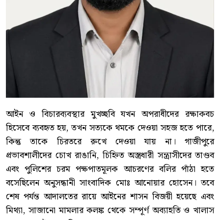
আইন ও বিচারব্যবস্থার মুখচ্ছবি যখন অপরাধীদের রক্ষাকবচ
হিসেবে ব্যবহৃত হয়, তখন সত্যকে থমকে দেওয়া সহজ হতে পারে,
কিন্তু তাকে চিরতরে রুখে দেওয়া যায় না। গাজীপুরে
প্রভাবশালীদের চোখ রাঙানি, চিহ্নিত অস্ত্রধারী সন্ত্রাসীদের তাণ্ডব
এবং পুলিশের চরম পক্ষপাতমূলক আচরণের বলির পাঁঠা হতে
বসেছিলেন অনুসন্ধানী সাংবাদিক মোঃ আনোয়ার হোসেন। তবে
শেষ পর্যন্ত আদালতের রায়ে আইনের শাসন বিজয়ী হয়েছে এবং
মিথ্যা, সাজানো মামলার কলঙ্ক থেকে সম্পূর্ণ অব্যাহতি ও খালাস