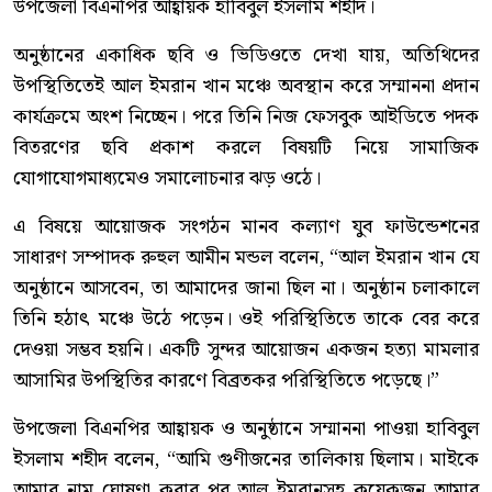
উপজেলা বিএনপির আহ্বায়ক হাবিবুল ইসলাম শহীদ।
অনুষ্ঠানের একাধিক ছবি ও ভিডিওতে দেখা যায়, অতিথিদের
উপস্থিতিতেই আল ইমরান খান মঞ্চে অবস্থান করে সম্মাননা প্রদান
কার্যক্রমে অংশ নিচ্ছেন। পরে তিনি নিজ ফেসবুক আইডিতে পদক
বিতরণের ছবি প্রকাশ করলে বিষয়টি নিয়ে সামাজিক
যোগাযোগমাধ্যমেও সমালোচনার ঝড় ওঠে।
এ বিষয়ে আয়োজক সংগঠন মানব কল্যাণ যুব ফাউন্ডেশনের
সাধারণ সম্পাদক রুহুল আমীন মন্ডল বলেন, “আল ইমরান খান যে
অনুষ্ঠানে আসবেন, তা আমাদের জানা ছিল না। অনুষ্ঠান চলাকালে
তিনি হঠাৎ মঞ্চে উঠে পড়েন। ওই পরিস্থিতিতে তাকে বের করে
দেওয়া সম্ভব হয়নি। একটি সুন্দর আয়োজন একজন হত্যা মামলার
আসামির উপস্থিতির কারণে বিব্রতকর পরিস্থিতিতে পড়েছে।”
উপজেলা বিএনপির আহ্বায়ক ও অনুষ্ঠানে সম্মাননা পাওয়া হাবিবুল
ইসলাম শহীদ বলেন, “আমি গুণীজনের তালিকায় ছিলাম। মাইকে
আমার নাম ঘোষণা করার পর আল ইমরানসহ কয়েকজন আমার