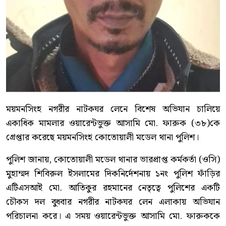
ময়মনসিংহ নগরীর নাটকঘর লেনে বিশেষ অভিযান চালিয়ে
একাধিক মামলার ওয়ারেন্টভুক্ত আসামি মো. ফারুক (৩৮)কে
গ্রেপ্তার করেছে ময়মনসিংহ কোতোয়ালী মডেল থানা পুলিশ।
পুলিশ জানায়, কোতোয়ালী মডেল থানার ভারপ্রাপ্ত কর্মকর্তা (ওসি)
মুহাম্মদ শিবিরুল ইসলামের দিকনির্দেশনায় ১নং পুলিশ ফাঁড়ির
এটিএসআই মো. আতিকুর রহমানের নেতৃত্বে পুলিশের একটি
চৌকস দল বুধবার নগরীর নাটকঘর লেন এলাকায় অভিযান
পরিচালনা করে। এ সময় ওয়ারেন্টভুক্ত আসামি মো. ফারুককে