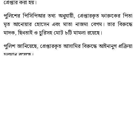
গ্রেপ্তার করা হয়।
পুলিশের পিসিপিআর তথ্য অনুযায়ী, গ্রেপ্তারকৃত ফারুকের পিতা
মৃত আনোয়ার হোসেন এবং মাতা নাজমা বেগম। তার বিরুদ্ধে
মাদক, ছিনতাই ও চুরিসহ মোট ৮টি মামলা রয়েছে।
পুলিশ জানিয়েছে, গ্রেপ্তারকৃত আসামির বিরুদ্ধে আইনানুগ প্রক্রিয়া
চলমান রয়েছে।
কোতোয়ালী মডেল থানা পুলিশ আরও জানায়, অপরাধ নিয়ন্ত্রণ
এবং পলাতক ও ওয়ারেন্টভুক্ত আসামিদের আইনের আওতায়
আনতে নিয়মিত বিশেষ অভিযান অব্যাহত থাকবে।