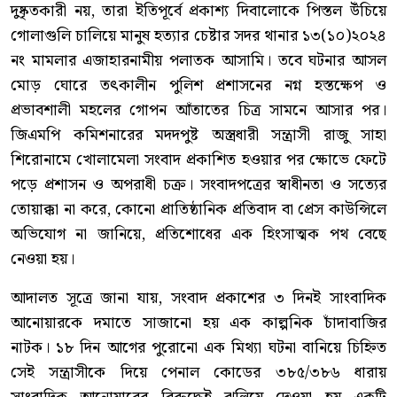
দুষ্কৃতকারী নয়, তারা ইতিপূর্বে প্রকাশ্য দিবালোকে পিস্তল উঁচিয়ে
গোলাগুলি চালিয়ে মানুষ হত্যার চেষ্টার সদর থানার ১৩(১০)২০২৪
নং মামলার এজাহারনামীয় পলাতক আসামি। তবে ঘটনার আসল
মোড় ঘোরে তৎকালীন পুলিশ প্রশাসনের নগ্ন হস্তক্ষেপ ও
প্রভাবশালী মহলের গোপন আঁতাতের চিত্র সামনে আসার পর।
জিএমপি কমিশনারের মদদপুষ্ট অস্ত্রধারী সন্ত্রাসী রাজু সাহা
শিরোনামে খোলামেলা সংবাদ প্রকাশিত হওয়ার পর ক্ষোভে ফেটে
পড়ে প্রশাসন ও অপরাধী চক্র। সংবাদপত্রের স্বাধীনতা ও সত্যের
তোয়াক্কা না করে, কোনো প্রাতিষ্ঠানিক প্রতিবাদ বা প্রেস কাউন্সিলে
অভিযোগ না জানিয়ে, প্রতিশোধের এক হিংসাত্মক পথ বেছে
নেওয়া হয়।
আদালত সূত্রে জানা যায়, সংবাদ প্রকাশের ৩ দিনই সাংবাদিক
আনোয়ারকে দমাতে সাজানো হয় এক কাল্পনিক চাঁদাবাজির
নাটক। ১৮ দিন আগের পুরোনো এক মিথ্যা ঘটনা বানিয়ে চিহ্নিত
সেই সন্ত্রাসীকে দিয়ে পেনাল কোডের ৩৮৫/৩৮৬ ধারায়