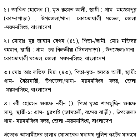
১। জাকির হোসেন (), মৃত রহমত আলী, স্থায়ী : গ্রাম- মহজমপুর
(কান্দাপাড়া) , উপজেলা/থানা- কোতোয়ালী মডেল, জেলা
-ময়মনসিংহ, বাংলাদেশ
২। মোছাঃ নূর জাহান বেগম (৪১), পিতা-/স্বামী: মোঃ মজিবর
রহমান, স্থায়ী : গ্রাম- চর নিলক্ষীয়া (দিঘলপাড়া) , উপজেলা/থানা-
কোতোয়ালী মডেল, জেলা -ময়মনসিংহ, বাংলাদেশ
৩। মোঃ আঃ লতিফ মিয়া (৪৩), পিতা-মৃত- হযরত আলী, স্থায়ী:
গ্রাম- বৈঠামারী, উপজেলা/থানা- ময়মনসিংহ সদর, জেলা
-ময়মনসিংহ, বাংলাদেশ
৪। নবী হোসেন ওরফে নবীন (), পিতা-মৃতঃ শামসুদ্দিন ওরফে
সামু, স্থায়ী-১: গ্রাম- চুরখাই (জামতলী, বন্দের বাড়ী) , উপজেলা/
থানা- ময়মনসিংহ সদর, জেলা -ময়মনসিংহ, বাংলাদেশ
প্রত্যেক আসামীদের চালান মোতাবেক যথাযথ পুলিশ স্কটের মাধ্যমে