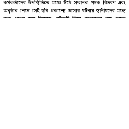
কর্মকর্তাদের উপস্থিতিতে মঞ্চে উঠে সম্মাননা পদক বিতরণ এবং
অনুষ্ঠান শেষে সেই ছবি প্রকাশ্যে আসার ঘটনায় স্থানীয়দের মধ্যে
নানা প্রশ্নের জন্ম দিয়েছে। ঘটনাটি নিয়ে প্রশাসনের পক্ষ থেকে
কোনো তদন্ত বা আনুষ্ঠানিক ব্যাখ্যা দেওয়া হয় কি না, সেদিকে
এখন নজর সংশ্লিষ্টদের।