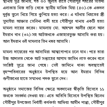
স্থানীয় সূত্র জানায়, গত ৩০ জুলাই রাতে গৌরীপুর শহরের সতিষা
এলাকায় নিজ বাড়ি থেকে স্থানীয় মানিক মিয়া (৪০)-কে একদল
দুর্বৃত্ত তুলে নিয়ে গিয়ে কুপিয়ে হত্যা করে। এ ঘটনায় নিহতের স্ত্রী
সুমাইয়া আক্তার সেলিনা বাদী হয়ে গৌরীপুর থানায় একটি হত্যা
মামলা দায়ের করেন। মামলায় মো. আহম্মদ আলীর ছেলে আল
ইমরান খান (৩২)-সহ আটজনকে এজাহারভুক্ত আসামি করা হয়।
আল ইমরান ওই মামলার তিন নম্বর আসামি।
মামলা দায়েরের পর আসামিরা আত্মগোপনে চলে যান। পরে তারা
উচ্চ আদালত থেকে আট সপ্তাহের আগাম জামিন লাভ করেন বলে
সংশ্লিষ্ট সূত্রে জানা গেছে। সেই জামিনে থাকা অবস্থাতেই
বৃহস্পতিবারের অনুষ্ঠানে উপস্থিত হয়ে আল ইমরান বিভিন্ন
গুণীজনের হাতে সম্মাননা পদক তুলে দেন।
অনুষ্ঠানে সমাজের বিভিন্ন ক্ষেত্রে অবদানের স্বীকৃতি হিসেবে ১১
জনকে সংবর্ধনা দেওয়া হয়। এতে অতিথি হিসেবে উপস্থিত ছিলেন
গৌরীপুর উপজেলা নির্বাহী কর্মকর্তা আফিয়া আমীন পাপ্পা, গৌরীপুর