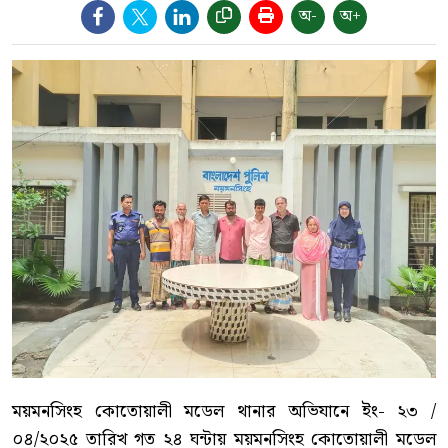
অ-
অ+
ময়মনসিংহ কোতোয়ালী মডেল থানার অভিযানে ইং- ২৩ /
০৪/২০২৫ তারিখ গত ২৪ ঘন্টায় ময়মনসিংহ কোতোয়ালী মডেল