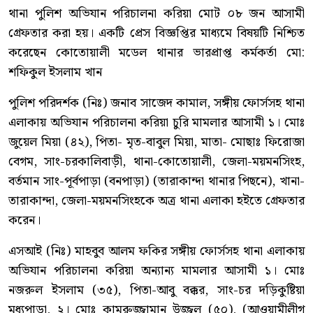
থানা পুলিশ অভিযান পরিচালনা করিয়া মোট ০৮ জন আসামী
গ্রেফতার করা হয়। একটি প্রেস বিজ্ঞপ্তির মাধ্যমে বিষয়টি নিশ্চিত
করেছেন কোতোয়ালী মডেল থানার ভারপ্রাপ্ত কর্মকর্তা মো:
শফিকুল ইসলাম খান
পুলিশ পরিদর্শক (নিঃ) জনাব সাজেদ কামাল, সঙ্গীয় ফোর্সসহ থানা
এলাকায় অভিযান পরিচালনা করিয়া চুরি মামলার আসামী ১। মোঃ
জুয়েল মিয়া (৪২), পিতা- মৃত-বাবুল মিয়া, মাতা- মোছাঃ ফিরোজা
বেগম, সাং-চরকালিবাড়ী, থানা-কোতোয়ালী, জেলা-ময়মনসিংহ,
বর্তমান সাং-পূর্বপাড়া (বনপাড়া) (তারাকান্দা থানার পিছনে), খানা-
তারাকান্দা, জেলা-ময়মনসিংহকে অত্র থানা এলাকা হইতে গ্রেফতার
করেন।
এসআই (নিঃ) মাহবুব আলম ফকির সঙ্গীয় ফোর্সসহ থানা এলাকায়
অভিযান পরিচালনা করিয়া অন্যান্য মামলার আসামী ১। মোঃ
নজরুল ইসলাম (৩৫), পিতা-আবু বক্কর, সাং-চর দড়িকুষ্টিয়া
মধ্যপাড়া, ২। মোঃ কামরুজ্জামান উজ্জল (৫০), (আওয়ামীলীগ