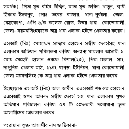
সমর্থক), পিতা-মৃত রহিম উদ্দিন, মাতা-মৃত জরিনা খাতুন, স্থায়ী
ঠিকানা-ইসবপুর, পোঃ ভবের বাজার, থানা-পূর্বধলা, জেলা-
নেত্রকোণা, এ/পি-৬/ক কলেজ রোড, উভয় থানা- কোতোয়ালী,
জেলা- ময়মনসিংহদ্বয়কে অত্র থানা এলাকা হইতে গ্রেফতার করেন।
এসআই (নিঃ) মোহাম্মদ সাদ্দাম হোসেন সঙ্গীয় ফোর্সসহ থানা
এলাকায় অভিযান পরিচালনা করিয়া অন্যান্য মামলার আসামী ১।
মোঃ মেহেদী হাসান ওরফে বিশাল(২৫), পিতা-হেলাল, সাং-
দাপুনিয়া খেলার মাঠ, ১১নং ঘাগড়া ইউনিয়ন, থানা-কোতোয়ালী,
জেলা-ময়মনসিংহ কে অত্র থানা এলাকা হইতে গ্রেফতার করেন।
ইহাছাড়াও এসআই (নিঃ) আল আমীন, এএসআই শওকত হোসেন,
এএসআই স্বপন আকন্দ সঙ্গীয় ফোর্স সহ থানা এলাকায় পৃথক
অভিযান পরিচালনা করিয়া ০৪ টি গ্রেফতারী পরোয়ানা ভূক্ত
আসামীদের গ্রেফতার করেন।
পরোয়ানা ভূক্ত আসামীর নাম ও ঠিকানা-