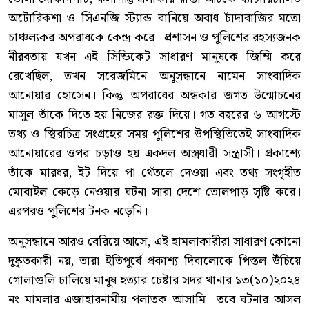
অটোরিকশা ও সিএনজি স্ট্যান্ড বানিয়ে অবাধ চাঁদাবাজির মতো
চাঞ্চল্যকর অপরাধকে কেন্দ্র করে। প্রশাসন ও পুলিশের রহস্যজনক
নীরবতায় যখন এই সিন্ডিকেট সাধারণ মানুষকে জিম্মি করে
রেখেছিল, তখন সরেজমিনে অনুসন্ধানে নামেন সাংবাদিক
আনোয়ার হোসেন। কিন্তু অপরাধের অন্ধকার জগত উন্মোচনের
মাসুল তাঁকে দিতে হয় নিজের রক্ত দিয়ে। গত বছরের ৬ আগস্টে
তথ্য ও স্থিরচিত্র সংগ্রহের সময় পুলিশের উপস্থিতিতেই সাংবাদিক
আনোয়ারের ওপর চড়াও হয় একদল অস্ত্রধারী সন্ত্রাসী। প্রকাশ্যে
তাঁকে মারধর, ইট দিয়ে পা থেঁতলে দেওয়া এবং তথ্য সংগৃহীত
মোবাইল কেড়ে নেওয়ার ঘটনা সারা দেশে তোলপাড় সৃষ্টি করে।
এরপরও পুলিশের টনক নড়েনি।
অনুসন্ধানে আরও বেরিয়ে আসে, এই হামলাকারীরা সাধারণ কোনো
দুষ্কৃতকারী নয়, তারা ইতিপূর্বে প্রকাশ্য দিবালোকে পিস্তল উঁচিয়ে
গোলাগুলি চালিয়ে মানুষ হত্যার চেষ্টার সদর থানার ১৩(১০)২০২৪
নং মামলার এজাহারনামীয় পলাতক আসামি। তবে ঘটনার আসল