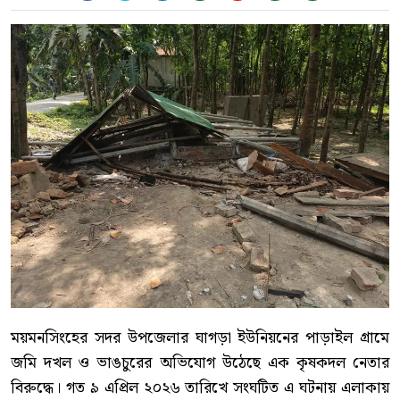
ময়মনসিংহের সদর উপজেলার ঘাগড়া ইউনিয়নের পাড়াইল গ্রামে
জমি দখল ও ভাঙচুরের অভিযোগ উঠেছে এক কৃষকদল নেতার
বিরুদ্ধে। গত ৯ এপ্রিল ২০২৬ তারিখে সংঘটিত এ ঘটনায় এলাকায়