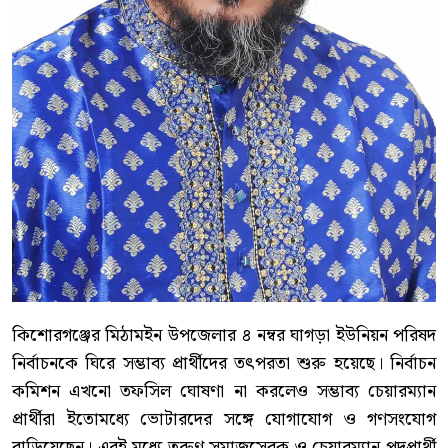
কিশোরগঞ্জের মিঠামইন উপজেলার ৪ নম্বর ঘাগড়া ইউনিয়ন পরিষদ
নির্বাচনকে ঘিরে সম্ভাব্য প্রার্থীদের তৎপরতা শুরু হয়েছে। নির্বাচন
কমিশন এখনো তফসিল ঘোষণা না করলেও সম্ভাব্য চেয়ারম্যান
প্রার্থীরা ইতোমধ্যে ভোটারদের সঙ্গে যোগাযোগ ও গণসংযোগ
বাড়িয়েছেন। এরই মধ্যে তরুণ সমাজসেবক ও চেয়ারম্যান পদপ্রার্থী