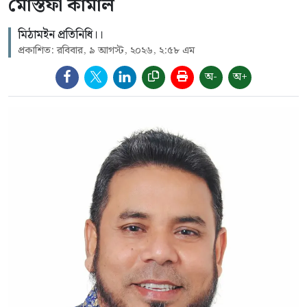
মোস্তফা কামাল
মিঠামইন প্রতিনিধি।।
প্রকাশিত: রবিবার, ৯ আগস্ট, ২০২৬, ২:৫৮ এম
অ-
অ+