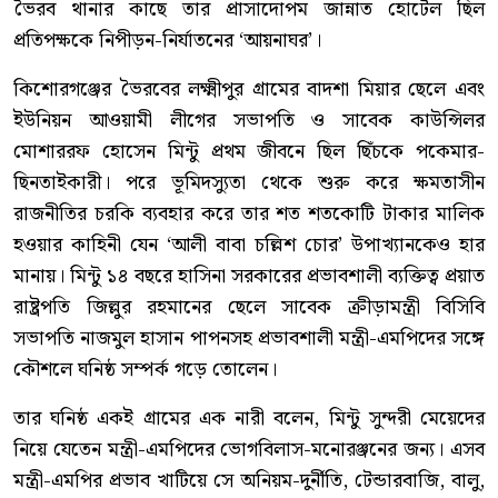
ভৈরব থানার কাছে তার প্রাসাদোপম জান্নাত হোটেল ছিল
প্রতিপক্ষকে নিপীড়ন-নির্যাতনের ‘আয়নাঘর’।
কিশোরগঞ্জের ভৈরবের লক্ষ্মীপুর গ্রামের বাদশা মিয়ার ছেলে এবং
ইউনিয়ন আওয়ামী লীগের সভাপতি ও সাবেক কাউন্সিলর
মোশাররফ হোসেন মিন্টু প্রথম জীবনে ছিল ছিঁচকে পকেমার-
ছিনতাইকারী। পরে ভূমিদস্যুতা থেকে শুরু করে ক্ষমতাসীন
রাজনীতির চরকি ব্যবহার করে তার শত শতকোটি টাকার মালিক
হওয়ার কাহিনী যেন ‘আলী বাবা চল্লিশ চোর’ উপাখ্যানকেও হার
মানায়। মিন্টু ১৪ বছরে হাসিনা সরকারের প্রভাবশালী ব্যক্তিত্ব প্রয়াত
রাষ্ট্রপতি জিল্লুর রহমানের ছেলে সাবেক ক্রীড়ামন্ত্রী বিসিবি
সভাপতি নাজমুল হাসান পাপনসহ প্রভাবশালী মন্ত্রী-এমপিদের সঙ্গে
কৌশলে ঘনিষ্ঠ সম্পর্ক গড়ে তোলেন।
তার ঘনিষ্ঠ একই গ্রামের এক নারী বলেন, মিন্টু সুন্দরী মেয়েদের
নিয়ে যেতেন মন্ত্রী-এমপিদের ভোগবিলাস-মনোরঞ্জনের জন্য। এসব
মন্ত্রী-এমপির প্রভাব খাটিয়ে সে অনিয়ম-দুর্নীতি, টেন্ডারবাজি, বালু,