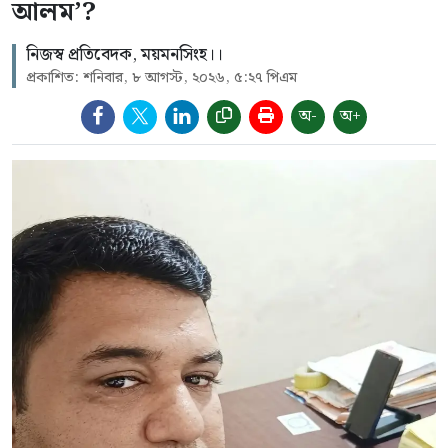
আলম’?
নিজস্ব প্রতিবেদক, ময়মনসিংহ।।
প্রকাশিত: শনিবার, ৮ আগস্ট, ২০২৬, ৫:২৭ পিএম
অ-
অ+