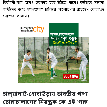
নির্বাচনী মাঠ আরও সরগরম হয়ে উঠতে পারে। বর্তমানে সম্ভাব্য
প্রার্থীদের মধ্যে গণসংযোগ চালিয়ে আলোচনায় রয়েছেন মোহাম্মদ
মোস্তফা কামাল।
হালুয়াঘাট-ধোবাউড়ায় ভারতীয় পণ্য
চোরাচালানের নিয়ন্ত্রক কে এই ‘গরু