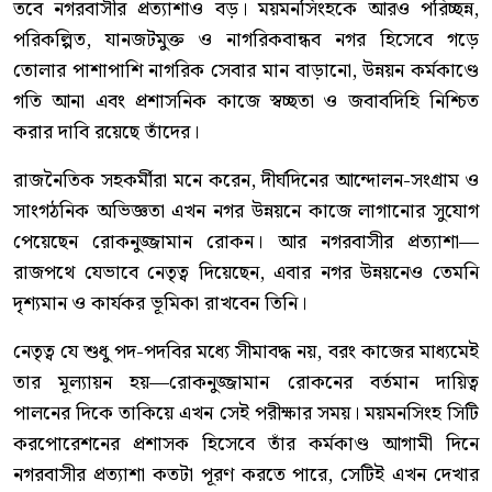
তবে নগরবাসীর প্রত্যাশাও বড়। ময়মনসিংহকে আরও পরিচ্ছন্ন,
পরিকল্পিত, যানজটমুক্ত ও নাগরিকবান্ধব নগর হিসেবে গড়ে
তোলার পাশাপাশি নাগরিক সেবার মান বাড়ানো, উন্নয়ন কর্মকাণ্ডে
গতি আনা এবং প্রশাসনিক কাজে স্বচ্ছতা ও জবাবদিহি নিশ্চিত
করার দাবি রয়েছে তাঁদের।
রাজনৈতিক সহকর্মীরা মনে করেন, দীর্ঘদিনের আন্দোলন-সংগ্রাম ও
সাংগঠনিক অভিজ্ঞতা এখন নগর উন্নয়নে কাজে লাগানোর সুযোগ
পেয়েছেন রোকনুজ্জামান রোকন। আর নগরবাসীর প্রত্যাশা—
রাজপথে যেভাবে নেতৃত্ব দিয়েছেন, এবার নগর উন্নয়নেও তেমনি
দৃশ্যমান ও কার্যকর ভূমিকা রাখবেন তিনি।
নেতৃত্ব যে শুধু পদ-পদবির মধ্যে সীমাবদ্ধ নয়, বরং কাজের মাধ্যমেই
তার মূল্যায়ন হয়—রোকনুজ্জামান রোকনের বর্তমান দায়িত্ব
পালনের দিকে তাকিয়ে এখন সেই পরীক্ষার সময়। ময়মনসিংহ সিটি
করপোরেশনের প্রশাসক হিসেবে তাঁর কর্মকাণ্ড আগামী দিনে
নগরবাসীর প্রত্যাশা কতটা পূরণ করতে পারে, সেটিই এখন দেখার