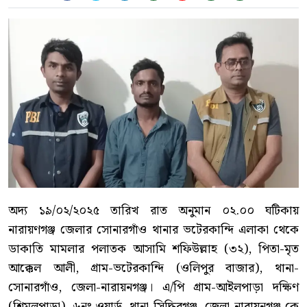
অদ্য ১৯/০২/২০২৫ তারিখ রাত অনুমান ০২.০০ ঘটিকায়
নারায়ণগঞ্জ জেলার সোনারগাঁও থানার ভটেরকান্দি এলাকা থেকে
ডাকাতি মামলার পলাতক আসামি শফিউল্লাহ (৩২), পিতা-মৃত
আক্কেল আলী, গ্রাম-ভটেরকান্দি (ওলিপুর বাজার), থানা-
সোনারগাঁও, জেলা-নারায়নগঞ্জ। এ/পি গ্রাম-আইলপাড়া দক্ষিণ
(শিমুলপাড়া), ৬নং ওয়ার্ড, থানা-সিদ্ধিরগঞ্জ, জেলা-নারায়নগঞ্জ কে