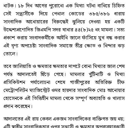
নাটক। ১৮ দিন আগের পুরোনো এক মিথ্যা ঘটনা বানিয়ে চিহ্নিত
সেই সন্ত্রাসীকে দিয়ে পেনাল কোডের ৩৮৫/৩৮৬ ধারায়
সাংবাদিক আনোয়ারের বিরুদ্ধেই ঝুলিয়ে দেওয়া হয় একটি
উদ্দেশ্যপ্রণোদিত জিএমপি সদর থানার ৪৪(৮)২৫ নং মামলা। সত্য
প্রকাশ করায় সংবাদকর্মীকে আইনি জালে ফাঁসিয়ে মুখ বন্ধ করার
এই ঘৃণ্য অপচেষ্টা সাংবাদিক সমাজে তীব্র ক্ষোভ ও নিন্দার ঝড়
তোলে।
তবে জালিয়াতি ও ক্ষমতার ক্ষমতার দাপটে বোনা মিথ্যার জাল শেষ
পর্যন্ত আদালতেই ছিঁড়ে গেছে। মামলার খুঁটিনাটি ও মিথ্যা
প্রসিকিউশন পর্যালোচনা শেষে গাজীপুরের অতিরিক্ত চীফ
মেট্রোপলিটন ম্যাজিস্ট্রেট ওমর হায়দার সাংবাদিক মোঃ আনোয়ার
হোসেনকে এই ভিত্তিহীন মামলা থেকে সম্পূর্ণ অব্যাহতি ও খালাস
প্রদান করেছেন।
আদালতের এই রায় কেবল একজন সাংবাদিকের ব্যক্তিগত জয় নয়;
এটি স্বাধীন সাংবাদিকতার ওপর সন্ত্রাসী ও ক্ষমতার অপব্যবহারকারী