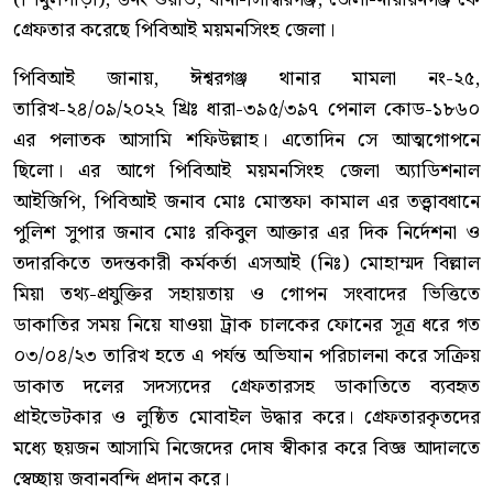
গ্রেফতার করেছে পিবিআই ময়মনসিংহ জেলা।
পিবিআই জানায়, ঈশ্বরগঞ্জ থানার মামলা নং-২৫,
তারিখ-২৪/০৯/২০২২ খ্রিঃ ধারা-৩৯৫/৩৯৭ পেনাল কোড-১৮৬০
এর পলাতক আসামি শফিউল্লাহ। এতোদিন সে আত্মগোপনে
ছিলো। এর আগে পিবিআই ময়মনসিংহ জেলা অ্যাডিশনাল
আইজিপি, পিবিআই জনাব মোঃ মোস্তফা কামাল এর তত্ত্বাবধানে
পুলিশ সুপার জনাব মোঃ রকিবুল আক্তার এর দিক নির্দেশনা ও
তদারকিতে তদন্তকারী কর্মকর্তা এসআই (নিঃ) মোহাম্মদ বিল্লাল
মিয়া তথ্য-প্রযুক্তির সহায়তায় ও গোপন সংবাদের ভিত্তিতে
ডাকাতির সময় নিয়ে যাওয়া ট্রাক চালকের ফোনের সূত্র ধরে গত
০৩/০৪/২৩ তারিখ হতে এ পর্যন্ত অভিযান পরিচালনা করে সক্রিয়
ডাকাত দলের সদস্যদের গ্রেফতারসহ ডাকাতিতে ব্যবহৃত
প্রাইভেটকার ও লুষ্ঠিত মোবাইল উদ্ধার করে। গ্রেফতারকৃতদের
মধ্যে ছয়জন আসামি নিজেদের দোষ স্বীকার করে বিজ্ঞ আদালতে
স্বেচ্ছায় জবানবন্দি প্রদান করে।