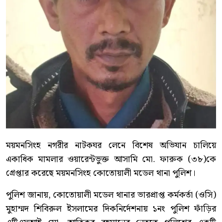
ময়মনসিংহ নগরীর নাটকঘর লেনে বিশেষ অভিযান চালিয়ে
একাধিক মামলার ওয়ারেন্টভুক্ত আসামি মো. ফারুক (৩৮)কে
গ্রেপ্তার করেছে ময়মনসিংহ কোতোয়ালী মডেল থানা পুলিশ।
পুলিশ জানায়, কোতোয়ালী মডেল থানার ভারপ্রাপ্ত কর্মকর্তা (ওসি)
মুহাম্মদ শিবিরুল ইসলামের দিকনির্দেশনায় ১নং পুলিশ ফাঁড়ির