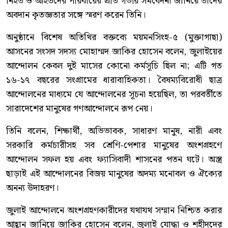
নিহত ও আহতদের পরিবারের প্রতি গভীর সমবেদনা জানিয়ে তাঁদের
অবদান কৃতজ্ঞতার সঙ্গে স্মরণ করেন তিনি।
অনুষ্ঠানে বিশেষ অতিথির বক্তব্যে ময়মনসিংহ-৫ (মুক্তাগাছা)
আসনের সংসদ সদস্য মোহাম্মদ জাকির হোসেন বলেন, জুলাইয়ের
আন্দোলন কেবল দুই মাসের কোনো কর্মসূচি ছিল না; এটি গত
১৬-১৭ বছরের সংগ্রামের ধারাবাহিকতা। বৈষম্যবিরোধী ছাত্র
আন্দোলনের মাধ্যমে যে আন্দোলনের সূচনা হয়েছিল, তা পরবর্তীতে
সারাদেশের মানুষের গণআন্দোলনে রূপ নেয়।
তিনি বলেন, শিক্ষার্থী, অভিভাবক, সাধারণ মানুষ, নারী এবং
সরকারি কর্মচারীসহ সব শ্রেণি-পেশার মানুষের অংশগ্রহণে
আন্দোলন সফল হয় এবং ফ্যাসিবাদী শাসনের পতন ঘটে। অস্ত্র
ছাড়াই এই আন্দোলনের বিজয় মানুষের অদম্য মনোবল ও ঐক্যের
অনন্য উদাহরণ।
জুলাই আন্দোলনে অংশগ্রহণকারীদের যথাযথ সম্মান নিশ্চিত করার
আহ্বান জানিয়ে জাকির হোসেন বলেন, জুলাই যোদ্ধা ও শহীদদের