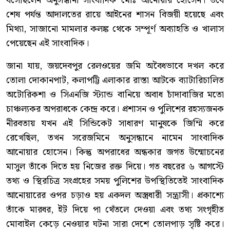
বসেছিলেন অনুসন্ধানী সাংবাদিক মোঃ আনোয়ার হোসেন। তবে
শেষ পর্যন্ত আদালতের রায়ে আইনের শাসন বিজয়ী হয়েছে এবং
মিথ্যা, সাজানো মামলার কলঙ্ক থেকে সম্পূর্ণ অব্যাহতি ও খালাস
পেয়েছেন এই সাংবাদিক।
জানা যায়, জয়দেবপুর রেলওয়ের জমি অবৈধভাবে দখল করে
তোলা দোকানপাট, কলাপট্টি এলাকার রাস্তা আটকে ব্যাটারিচালিত
অটোরিকশা ও সিএনজি স্ট্যান্ড বানিয়ে অবাধ চাঁদাবাজির মতো
চাঞ্চল্যকর অপরাধকে কেন্দ্র করে। প্রশাসন ও পুলিশের রহস্যজনক
নীরবতায় যখন এই সিন্ডিকেট সাধারণ মানুষকে জিম্মি করে
রেখেছিল, তখন সরেজমিনে অনুসন্ধানে নামেন সাংবাদিক
আনোয়ার হোসেন। কিন্তু অপরাধের অন্ধকার জগত উন্মোচনের
মাসুল তাঁকে দিতে হয় নিজের রক্ত দিয়ে। গত বছরের ৬ আগস্টে
তথ্য ও স্থিরচিত্র সংগ্রহের সময় পুলিশের উপস্থিতিতেই সাংবাদিক
আনোয়ারের ওপর চড়াও হয় একদল অস্ত্রধারী সন্ত্রাসী। প্রকাশ্যে
তাঁকে মারধর, ইট দিয়ে পা থেঁতলে দেওয়া এবং তথ্য সংগৃহীত
মোবাইল কেড়ে নেওয়ার ঘটনা সারা দেশে তোলপাড় সৃষ্টি করে।