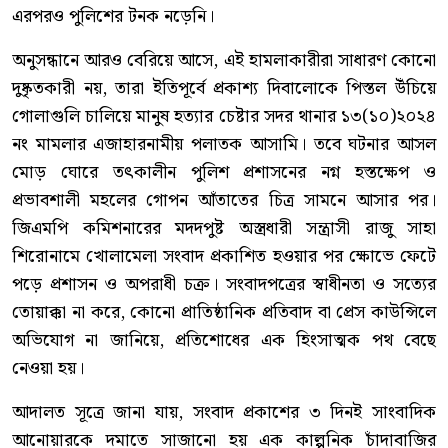
এরপরও পুলিশের টনক নড়েনি।
অনুসন্ধানে আরও বেরিয়ে আসে, এই হামলাকারীরা সাধারণ কোনো
দুষ্কৃতকারী নয়, তারা ইতিপূর্বে প্রকাশ্য দিবালোকে পিস্তল উঁচিয়ে
গোলাগুলি চালিয়ে মানুষ হত্যার চেষ্টার সদর থানার ১৩(১০)২০২৪
নং মামলার এজাহারনামীয় পলাতক আসামি। তবে ঘটনার আসল
মোড় ঘোরে তৎকালীন পুলিশ প্রশাসনের নগ্ন হস্তক্ষেপ ও
প্রভাবশালী মহলের গোপন আঁতাতের চিত্র সামনে আসার পর।
জিএমপি কমিশনারের মদদপুষ্ট অস্ত্রধারী সন্ত্রাসী রাজু সাহা
শিরোনামে খোলামেলা সংবাদ প্রকাশিত হওয়ার পর ক্ষোভে ফেটে
পড়ে প্রশাসন ও অপরাধী চক্র। সংবাদপত্রের স্বাধীনতা ও সত্যের
তোয়াক্কা না করে, কোনো প্রাতিষ্ঠানিক প্রতিবাদ বা প্রেস কাউন্সিলে
অভিযোগ না জানিয়ে, প্রতিশোধের এক হিংসাত্মক পথ বেছে
নেওয়া হয়।
আদালত সূত্রে জানা যায়, সংবাদ প্রকাশের ৩ দিনই সাংবাদিক
আনোয়ারকে দমাতে সাজানো হয় এক কাল্পনিক চাঁদাবাজির