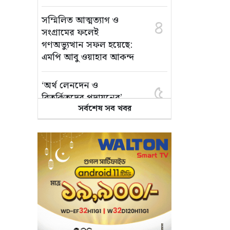
সম্মিলিত আত্মত্যাগ ও
৪
সংগ্রামের ফলেই
গণঅভ্যুত্থান সফল হয়েছে:
এমপি আবু ওয়াহাব আকন্দ
‘অর্থ লেনদেন ও
৫
বিতর্কিতদের পদায়নের’
সর্বশেষ সব খবর
অভিযোগ, ঈশ্বরগঞ্জে
ছাত্রলীগের একাংশের ঝাড়ু
মিছিল
মানসম্মত শিক্ষা নিশ্চিতে
৬
শ্যামপুরে তৎপর শিক্ষা
অফিসার শাপলা খানম
তাৎক্ষণিক খাদ্য পরীক্ষা
৭
নিশ্চিত করবে ভ্রাম্যমাণ