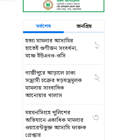
সর্বশেষ
জনপ্রিয়
হত্যা মামলার আসামির
১
হাতেই গুণীজন সংবর্ধনা,
মঞ্চে ইউএনও-ওসি
গাজীপুরে আড়ালে ঢাকা
২
সন্ত্রাসী চক্রের ষড়যন্ত্রমূলক
মামলায় সাংবাদিক
আনোয়ার খালাস
ময়মনসিংহে পুলিশের
৩
অভিযানে একাধিক মামলার
ওয়ারেন্টভুক্ত আসামি ফারুক
গ্রেপ্তার