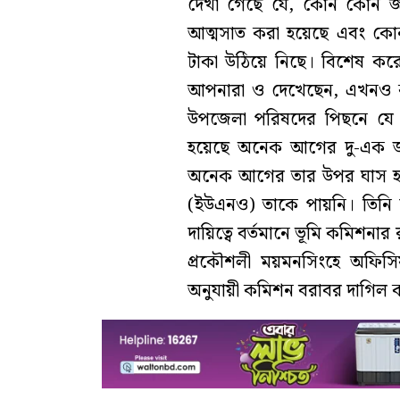
দেখা গেছে যে, কোন কোন জা
আত্মসাত করা হয়েছে এবং কো
টাকা উঠিয়ে নিছে। বিশেষ ক
আপনারা ও দেখেছেন, এখনও 
উপজেলা পরিষদের পিছনে যে 
হয়েছে অনেক আগের দু-এক জায়গ
অনেক আগের তার উপর ঘাস হয়ে গ
(ইউএনও) তাকে পায়নি। তিনি স
দায়িত্বে বর্তমানে ভূমি কমিশ
প্রকৌশলী ময়মনসিংহে অফিস
অনুযায়ী কমিশন বরাবর দাগিল কর