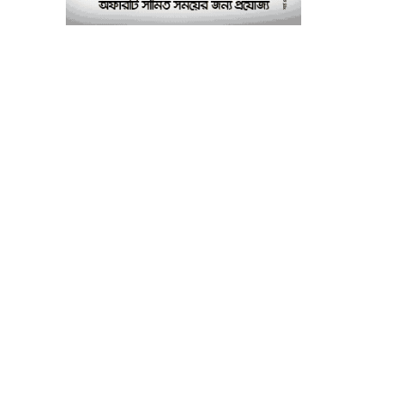
পরীক্ষাগার: এস এম হুমায়ূন
কবির
বাকৃবিতে মুখোমুখি দুই
৮
আবাসিক হল, ভাঙচুরের
অভিযোগ, আহত ৪, আতঙ্কে
সাধারণ শিক্ষার্থীরা
ময়মনসিংহে সাংবাদিকদের
৯
৩ দিনব্যাপী প্রশিক্ষণ
কর্মশালার সনদ বিতরণ ৫
আগস্ট
বিএনপি নেতার মাছের ঘেরে
১০
অবৈধ বিদ্যুৎ সংযোগে
কিশোরের মৃত্যু, লাশ ঘিরে
বিক্ষোভের অভিযোগ