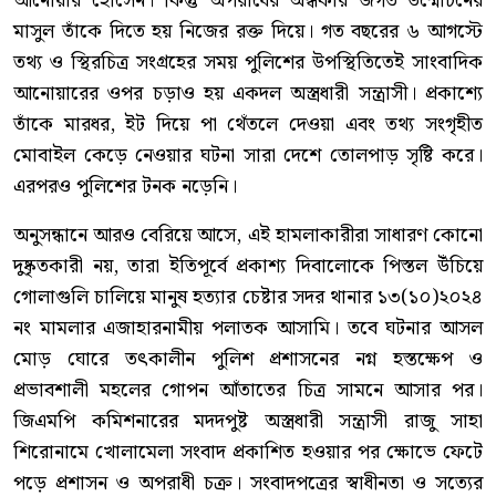
আনোয়ার হোসেন। কিন্তু অপরাধের অন্ধকার জগত উন্মোচনের
মাসুল তাঁকে দিতে হয় নিজের রক্ত দিয়ে। গত বছরের ৬ আগস্টে
তথ্য ও স্থিরচিত্র সংগ্রহের সময় পুলিশের উপস্থিতিতেই সাংবাদিক
আনোয়ারের ওপর চড়াও হয় একদল অস্ত্রধারী সন্ত্রাসী। প্রকাশ্যে
তাঁকে মারধর, ইট দিয়ে পা থেঁতলে দেওয়া এবং তথ্য সংগৃহীত
মোবাইল কেড়ে নেওয়ার ঘটনা সারা দেশে তোলপাড় সৃষ্টি করে।
এরপরও পুলিশের টনক নড়েনি।
অনুসন্ধানে আরও বেরিয়ে আসে, এই হামলাকারীরা সাধারণ কোনো
দুষ্কৃতকারী নয়, তারা ইতিপূর্বে প্রকাশ্য দিবালোকে পিস্তল উঁচিয়ে
গোলাগুলি চালিয়ে মানুষ হত্যার চেষ্টার সদর থানার ১৩(১০)২০২৪
নং মামলার এজাহারনামীয় পলাতক আসামি। তবে ঘটনার আসল
মোড় ঘোরে তৎকালীন পুলিশ প্রশাসনের নগ্ন হস্তক্ষেপ ও
প্রভাবশালী মহলের গোপন আঁতাতের চিত্র সামনে আসার পর।
জিএমপি কমিশনারের মদদপুষ্ট অস্ত্রধারী সন্ত্রাসী রাজু সাহা
শিরোনামে খোলামেলা সংবাদ প্রকাশিত হওয়ার পর ক্ষোভে ফেটে
পড়ে প্রশাসন ও অপরাধী চক্র। সংবাদপত্রের স্বাধীনতা ও সত্যের