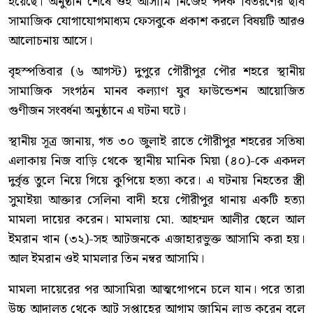
হয়েছে। অনুষ্ঠান শেষে ওই আসামি নিজেই পদক বিতরণের ছবি
সামাজিক যোগাযোগমাধ্যম ফেসবুকে প্রকাশ করলে বিষয়টি আরও
আলোচনায় আসে।
বৃহস্পতিবার (৬ আগস্ট) দুপুরে গৌরীপুর পৌর শহরে স্থানীয়
সামাজিক সংগঠন মানব কল্যাণ যুব ফাউন্ডেশন আয়োজিত
গুণীজন সংবর্ধনা অনুষ্ঠানে এ ঘটনা ঘটে।
স্থানীয় সূত্র জানায়, গত ৩০ জুলাই রাতে গৌরীপুর শহরের সতিষা
এলাকায় নিজ বাড়ি থেকে স্থানীয় মানিক মিয়া (৪০)-কে একদল
দুর্বৃত্ত তুলে নিয়ে গিয়ে কুপিয়ে হত্যা করে। এ ঘটনায় নিহতের স্ত্রী
সুমাইয়া আক্তার সেলিনা বাদী হয়ে গৌরীপুর থানায় একটি হত্যা
মামলা দায়ের করেন। মামলায় মো. আহম্মদ আলীর ছেলে আল
ইমরান খান (৩২)-সহ আটজনকে এজাহারভুক্ত আসামি করা হয়।
আল ইমরান ওই মামলার তিন নম্বর আসামি।
মামলা দায়েরের পর আসামিরা আত্মগোপনে চলে যান। পরে তারা
উচ্চ আদালত থেকে আট সপ্তাহের আগাম জামিন লাভ করেন বলে