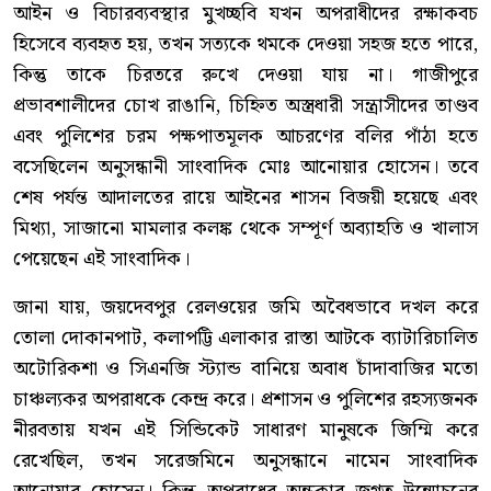
আইন ও বিচারব্যবস্থার মুখচ্ছবি যখন অপরাধীদের রক্ষাকবচ
হিসেবে ব্যবহৃত হয়, তখন সত্যকে থমকে দেওয়া সহজ হতে পারে,
কিন্তু তাকে চিরতরে রুখে দেওয়া যায় না। গাজীপুরে
প্রভাবশালীদের চোখ রাঙানি, চিহ্নিত অস্ত্রধারী সন্ত্রাসীদের তাণ্ডব
এবং পুলিশের চরম পক্ষপাতমূলক আচরণের বলির পাঁঠা হতে
বসেছিলেন অনুসন্ধানী সাংবাদিক মোঃ আনোয়ার হোসেন। তবে
শেষ পর্যন্ত আদালতের রায়ে আইনের শাসন বিজয়ী হয়েছে এবং
মিথ্যা, সাজানো মামলার কলঙ্ক থেকে সম্পূর্ণ অব্যাহতি ও খালাস
পেয়েছেন এই সাংবাদিক।
জানা যায়, জয়দেবপুর রেলওয়ের জমি অবৈধভাবে দখল করে
তোলা দোকানপাট, কলাপট্টি এলাকার রাস্তা আটকে ব্যাটারিচালিত
অটোরিকশা ও সিএনজি স্ট্যান্ড বানিয়ে অবাধ চাঁদাবাজির মতো
চাঞ্চল্যকর অপরাধকে কেন্দ্র করে। প্রশাসন ও পুলিশের রহস্যজনক
নীরবতায় যখন এই সিন্ডিকেট সাধারণ মানুষকে জিম্মি করে
রেখেছিল, তখন সরেজমিনে অনুসন্ধানে নামেন সাংবাদিক