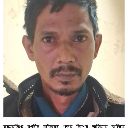
ময়মনসিংহ নগরীর নাটকঘর লেনে বিশেষ অভিযান চালিয়ে