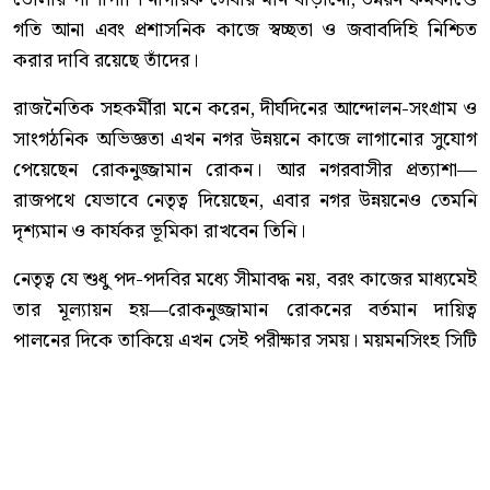
গতি আনা এবং প্রশাসনিক কাজে স্বচ্ছতা ও জবাবদিহি নিশ্চিত
করার দাবি রয়েছে তাঁদের।
রাজনৈতিক সহকর্মীরা মনে করেন, দীর্ঘদিনের আন্দোলন-সংগ্রাম ও
সাংগঠনিক অভিজ্ঞতা এখন নগর উন্নয়নে কাজে লাগানোর সুযোগ
পেয়েছেন রোকনুজ্জামান রোকন। আর নগরবাসীর প্রত্যাশা—
রাজপথে যেভাবে নেতৃত্ব দিয়েছেন, এবার নগর উন্নয়নেও তেমনি
দৃশ্যমান ও কার্যকর ভূমিকা রাখবেন তিনি।
নেতৃত্ব যে শুধু পদ-পদবির মধ্যে সীমাবদ্ধ নয়, বরং কাজের মাধ্যমেই
তার মূল্যায়ন হয়—রোকনুজ্জামান রোকনের বর্তমান দায়িত্ব
পালনের দিকে তাকিয়ে এখন সেই পরীক্ষার সময়। ময়মনসিংহ সিটি
করপোরেশনের প্রশাসক হিসেবে তাঁর কর্মকাণ্ড আগামী দিনে
নগরবাসীর প্রত্যাশা কতটা পূরণ করতে পারে, সেটিই এখন দেখার
বিষয়।