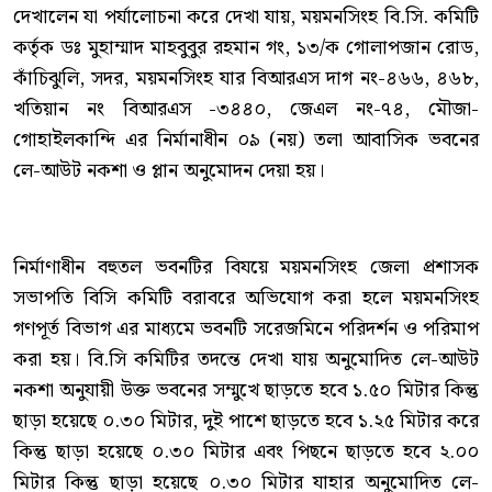
দেখালেন যা পর্যালোচনা করে দেখা যায়, ময়মনসিংহ বি.সি. কমিটি
কর্তৃক ডঃ মুহাম্মাদ মাহবুবুর রহমান গং, ১৩/ক গোলাপজান রোড,
কাঁচিঝুলি, সদর, ময়মনসিংহ যার বিআরএস দাগ নং-৪৬৬, ৪৬৮,
খতিয়ান নং বিআরএস -৩৪৪০, জেএল নং-৭৪, মৌজা-
গোহাইলকান্দি এর নির্মানাধীন ০৯ (নয়) তলা আবাসিক ভবনের
লে-আউট নকশা ও প্লান অনুমোদন দেয়া হয়।
নির্মাণাধীন বহুতল ভবনটির বিযয়ে ময়মনসিংহ জেলা প্রশাসক
সভাপতি বিসি কমিটি বরাবরে অভিযোগ করা হলে ময়মনসিংহ
গণপূর্ত বিভাগ এর মাধ্যমে ভবনটি সরেজমিনে পরিদর্শন ও পরিমাপ
করা হয়। বি.সি কমিটির তদন্তে দেখা যায় অনুমোদিত লে-আউট
নকশা অনুযায়ী উক্ত ভবনের সম্মুখে ছাড়তে হবে ১.৫০ মিটার কিন্তু
ছাড়া হয়েছে ০.৩০ মিটার, দুই পাশে ছাড়তে হবে ১.২৫ মিটার করে
কিন্তু ছাড়া হয়েছে ০.৩০ মিটার এবং পিছনে ছাড়তে হবে ২.০০
মিটার কিন্তু ছাড়া হয়েছে ০.৩০ মিটার যাহার অনুমোদিত লে-