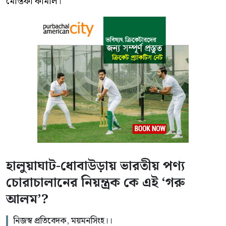
মোস্তফা কামাল।
হালুয়াঘাট-ধোবাউড়ায় ভারতীয় পণ্য
চোরাচালানের নিয়ন্ত্রক কে এই ‘গরু
আলম’?
নিজস্ব প্রতিবেদক, ময়মনসিংহ।।