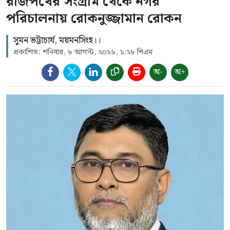
রাজপথের সংগ্রাম থেকে নগর
পরিচালনায় রোকনুজ্জামান রোকন
সুমন ভট্টাচার্য, ময়মনসিংহ।।
প্রকাশিত: শনিবার, ৮ আগস্ট, ২০২৬, ১:২৮ পিএম
অ-
অ+