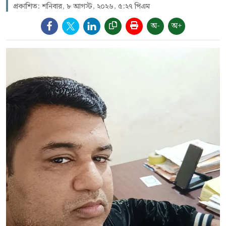
প্রকাশিত: শনিবার, ৮ আগস্ট, ২০২৬, ৫:২৭ পিএম
অ-
অ+