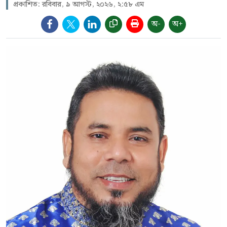
প্রকাশিত: রবিবার, ৯ আগস্ট, ২০২৬, ২:৫৮ এম
অ-
অ+