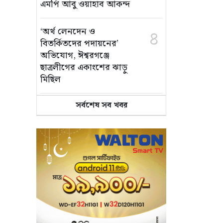
এমপি আবু ওয়াহাব আকন্দ
‘অর্থ লেনদেন ও
৪
বিতর্কিতদের পদায়নের’
অভিযোগ, ঈশ্বরগঞ্জে
ছাত্রলীগের একাংশের ঝাড়ু
মিছিল
সর্বশেষ সব খবর
মানসম্মত শিক্ষা নিশ্চিতে
৫
শ্যামপুরে তৎপর শিক্ষা
অফিসার শাপলা খানম
তাৎক্ষণিক খাদ্য পরীক্ষা
৬
নিশ্চিত করবে ভ্রাম্যমাণ
পরীক্ষাগার: এস এম হুমায়ূন
কবির
বাকৃবিতে মুখোমুখি দুই