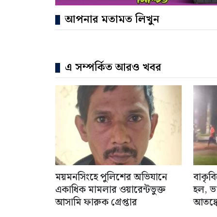
আপনার মতামত লিখুন
এ সম্পর্কিত আরও খবর
ময়মনসিংহে পুলিশের অভিযানে
বাকৃব
একাধিক মামলার ওয়ারেন্টভুক্ত
হল, ভ
আসামি ফারুক গ্রেপ্তার
আতঙ্কে