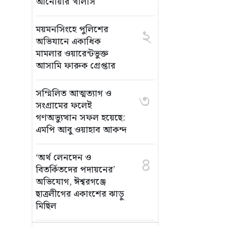
আনোয়ার খালাস
ময়মনসিংহে পুলিশের
২
অভিযানে একাধিক
মামলার ওয়ারেন্টভুক্ত
আসামি ফারুক গ্রেপ্তার
সম্মিলিত আত্মত্যাগ ও
৩
সংগ্রামের ফলেই
গণঅভ্যুত্থান সফল হয়েছে:
এমপি আবু ওয়াহাব আকন্দ
‘অর্থ লেনদেন ও
৪
বিতর্কিতদের পদায়নের’
অভিযোগ, ঈশ্বরগঞ্জে
ছাত্রলীগের একাংশের ঝাড়ু
মিছিল