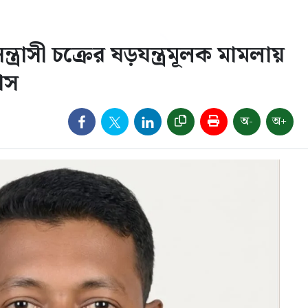
্রাসী চক্রের ষড়যন্ত্রমূলক মামলায়
াস
অ-
অ+