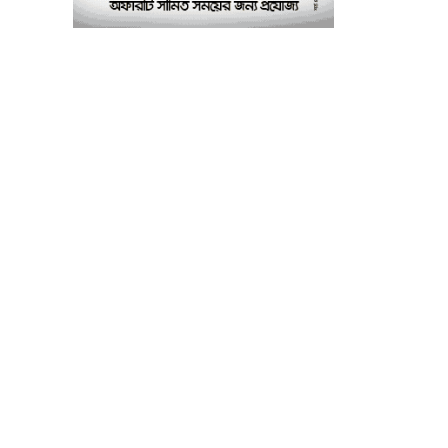
৭
আবাসিক হল, ভাঙচুরের
অভিযোগ, আহত ৪, আতঙ্কে
সাধারণ শিক্ষার্থীরা
ময়মনসিংহে সাংবাদিকদের
৮
৩ দিনব্যাপী প্রশিক্ষণ
কর্মশালার সনদ বিতরণ ৫
আগস্ট
বিএনপি নেতার মাছের ঘেরে
৯
অবৈধ বিদ্যুৎ সংযোগে
কিশোরের মৃত্যু, লাশ ঘিরে
বিক্ষোভের অভিযোগ
ফেসবুকে তীব্র সমালোচনা:
১০
জাহাঙ্গীর হত্যা মামলায়
আবেদা জাহান লাভলীকে