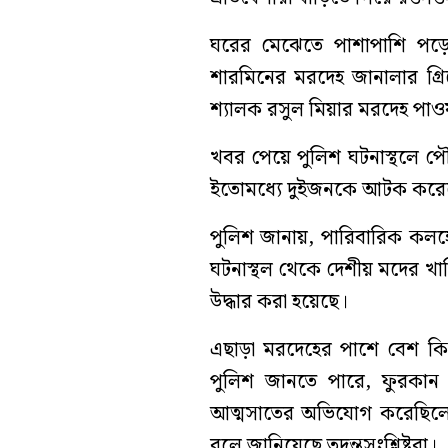
ঘরের মেঝেতে পাশাপাশি পড়ে
শারমিনের মরদেহ জানালার গ্রি
শ্যালক রসুল মিয়ার মরদেহ পাও
খবর পেয়ে পুলিশ ঘটনাস্থলে পৌ
ইতোমধ্যে দুইজনকে আটক করেছে 
পুলিশ জানায়, পারিবারিক কলহ
ঘটনাস্থল থেকে দেশীয় মদের খ
উদ্ধার করা হয়েছে।
এছাড়া মরদেহের পাশে বেশ কিছু
পুলিশ জানতে পারে, ফুরকান এ
আত্মসাতের অভিযোগ করেছিলেন।
বলে জানিয়েছে তদন্তসংশ্লিষ্টরা।