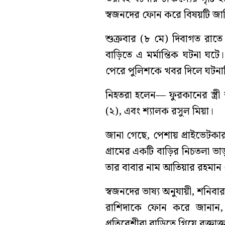
স্বজনদের ফোন করে বিষয়টি জান
শুক্রবার (৮ মে) দিবাগত রাত
বাড়িতে এ মর্মান্তিক ঘটনা ঘট
পেরে পুলিশকে খবর দিলে ঘটনাট
নিহতরা হলেন— ফুরকানের স্ত্র
(২), এবং শ্যালক রসুল মিয়া।
জানা গেছে, পেশায় প্রাইভেটক
গ্রামের একটি বাড়ির নিচতলা ভা
তার বাবার নাম আতিয়ার রহমান ম
স্বজনদের ভাষ্য অনুযায়ী, শনিবা
রাশিদাকে ফোন করে জানান, 
প্রতিবেশীরা বাড়িতে গিয়ে রক্তাক