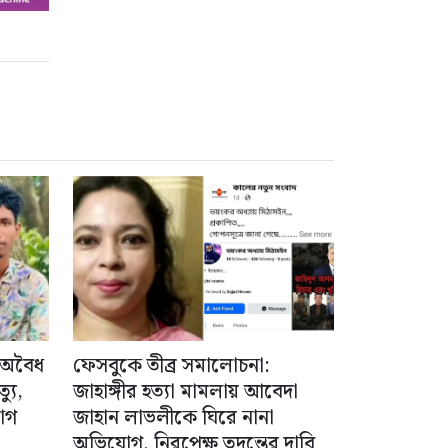
 অবৈধ
ফেসবুকে তীব্র সমালোচনা:
যু,
জাহাঙ্গীর হত্যা মামলায় আবেদা
োগ
জাহান লাভলীকে ঘিরে নানা
অভিযোগ, নিরপেক্ষ তদন্তের দাবি