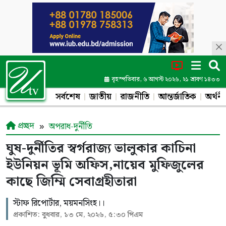
বৃহস্পতিবার, ৬ আগস্ট ২০২৬, ২১ শ্রাবণ ১৪৩৩
সর্বশেষ
জাতীয়
রাজনীতি
আন্তর্জাতিক
অর্থনী
প্রচ্ছদ
অপরাধ-দুর্নীতি
ঘুষ-দুর্নীতির স্বর্গরাজ্য ভালুকার কাচিনা
ইউনিয়ন ভূমি অফিস,নায়েব মুফিজুলের
কাছে জিম্মি সেবাগ্রহীতারা
স্টাফ রিপোর্টার, ময়মনসিংহ।।
প্রকাশিত: বুধবার, ১৩ মে, ২০২৬, ৫:৩০ পিএম