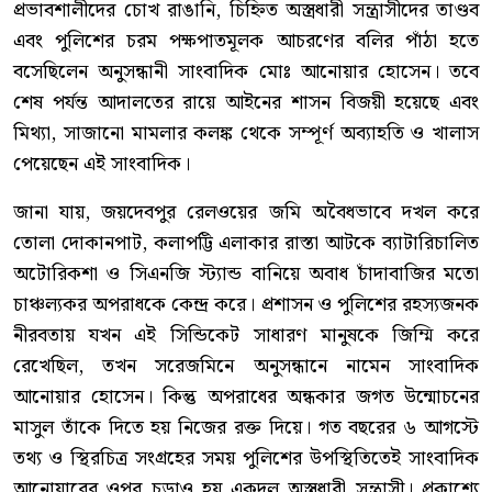
প্রভাবশালীদের চোখ রাঙানি, চিহ্নিত অস্ত্রধারী সন্ত্রাসীদের তাণ্ডব
এবং পুলিশের চরম পক্ষপাতমূলক আচরণের বলির পাঁঠা হতে
বসেছিলেন অনুসন্ধানী সাংবাদিক মোঃ আনোয়ার হোসেন। তবে
শেষ পর্যন্ত আদালতের রায়ে আইনের শাসন বিজয়ী হয়েছে এবং
মিথ্যা, সাজানো মামলার কলঙ্ক থেকে সম্পূর্ণ অব্যাহতি ও খালাস
পেয়েছেন এই সাংবাদিক।
জানা যায়, জয়দেবপুর রেলওয়ের জমি অবৈধভাবে দখল করে
তোলা দোকানপাট, কলাপট্টি এলাকার রাস্তা আটকে ব্যাটারিচালিত
অটোরিকশা ও সিএনজি স্ট্যান্ড বানিয়ে অবাধ চাঁদাবাজির মতো
চাঞ্চল্যকর অপরাধকে কেন্দ্র করে। প্রশাসন ও পুলিশের রহস্যজনক
নীরবতায় যখন এই সিন্ডিকেট সাধারণ মানুষকে জিম্মি করে
রেখেছিল, তখন সরেজমিনে অনুসন্ধানে নামেন সাংবাদিক
আনোয়ার হোসেন। কিন্তু অপরাধের অন্ধকার জগত উন্মোচনের
মাসুল তাঁকে দিতে হয় নিজের রক্ত দিয়ে। গত বছরের ৬ আগস্টে
তথ্য ও স্থিরচিত্র সংগ্রহের সময় পুলিশের উপস্থিতিতেই সাংবাদিক
আনোয়ারের ওপর চড়াও হয় একদল অস্ত্রধারী সন্ত্রাসী। প্রকাশ্যে