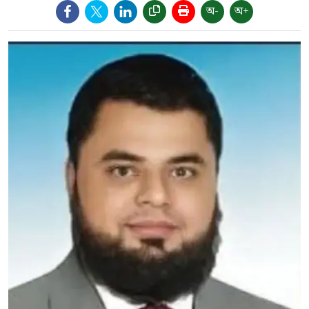
অ-
অ+