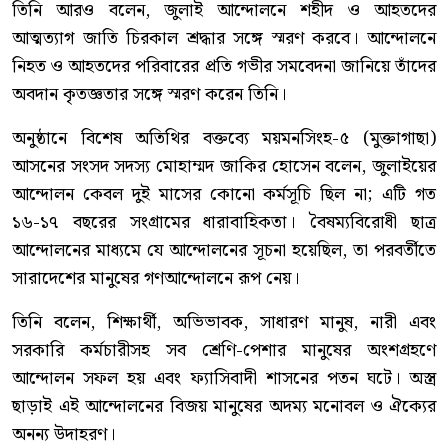
তিনি আরও বলেন, জুলাই আন্দোলনে শহীদ ও আহতদের
আত্মত্যাগ জাতি চিরকাল শ্রদ্ধার সঙ্গে স্মরণ করবে। আন্দোলনে
নিহত ও আহতদের পরিবারের প্রতি গভীর সমবেদনা জানিয়ে তাঁদের
অবদান কৃতজ্ঞতার সঙ্গে স্মরণ করেন তিনি।
অনুষ্ঠানে বিশেষ অতিথির বক্তব্যে ময়মনসিংহ-৫ (মুক্তাগাছা)
আসনের সংসদ সদস্য মোহাম্মদ জাকির হোসেন বলেন, জুলাইয়ের
আন্দোলন কেবল দুই মাসের কোনো কর্মসূচি ছিল না; এটি গত
১৬-১৭ বছরের সংগ্রামের ধারাবাহিকতা। বৈষম্যবিরোধী ছাত্র
আন্দোলনের মাধ্যমে যে আন্দোলনের সূচনা হয়েছিল, তা পরবর্তীতে
সারাদেশের মানুষের গণআন্দোলনে রূপ নেয়।
তিনি বলেন, শিক্ষার্থী, অভিভাবক, সাধারণ মানুষ, নারী এবং
সরকারি কর্মচারীসহ সব শ্রেণি-পেশার মানুষের অংশগ্রহণে
আন্দোলন সফল হয় এবং ফ্যাসিবাদী শাসনের পতন ঘটে। অস্ত্র
ছাড়াই এই আন্দোলনের বিজয় মানুষের অদম্য মনোবল ও ঐক্যের
অনন্য উদাহরণ।