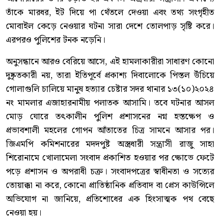
তাঁকে মারধর, ইট দিয়ে পা থেঁতলে দেওয়া এবং তথ্য সংগৃহীত
মোবাইল কেড়ে নেওয়ার ঘটনা সারা দেশে তোলপাড় সৃষ্টি করে।
এরপরও পুলিশের টনক নড়েনি।
অনুসন্ধানে আরও বেরিয়ে আসে, এই হামলাকারীরা সাধারণ কোনো
দুষ্কৃতকারী নয়, তারা ইতিপূর্বে প্রকাশ্য দিবালোকে পিস্তল উঁচিয়ে
গোলাগুলি চালিয়ে মানুষ হত্যার চেষ্টার সদর থানার ১৩(১০)২০২৪
নং মামলার এজাহারনামীয় পলাতক আসামি। তবে ঘটনার আসল
মোড় ঘোরে তৎকালীন পুলিশ প্রশাসনের নগ্ন হস্তক্ষেপ ও
প্রভাবশালী মহলের গোপন আঁতাতের চিত্র সামনে আসার পর।
জিএমপি কমিশনারের মদদপুষ্ট অস্ত্রধারী সন্ত্রাসী রাজু সাহা
শিরোনামে খোলামেলা সংবাদ প্রকাশিত হওয়ার পর ক্ষোভে ফেটে
পড়ে প্রশাসন ও অপরাধী চক্র। সংবাদপত্রের স্বাধীনতা ও সত্যের
তোয়াক্কা না করে, কোনো প্রাতিষ্ঠানিক প্রতিবাদ বা প্রেস কাউন্সিলে
অভিযোগ না জানিয়ে, প্রতিশোধের এক হিংসাত্মক পথ বেছে
নেওয়া হয়।