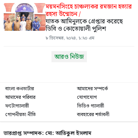
ময়মনসিংহে চাঞ্চল্যকর রমজান হত্যার
রহস্য উন্মোচন /
ঘাতক আমিনুলকে গ্রেপ্তার করেছে
ডিবি ও কোতোয়ালী পুলিশ
৮ ডিসেম্বর, ২০২৪, ১:২০ এম
আরও নিউজ
বাংলা কনভার্টার
আমাদের সম্পর্কে
আমাদের পরিবার
যোগাযোগ
ফটোগ্যালারী
ভিডিও গ্যালারী
গোপনীয়তা নীতি
ব্যবহারের শর্তাবলী
ভারপ্রাপ্ত সম্পাদক: মো: আতিকুল ইসলাম