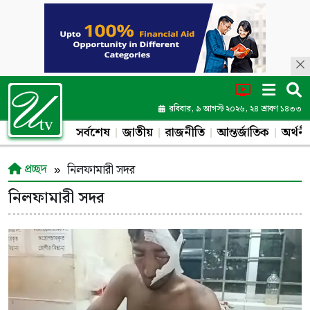
রবিবার, ৯ আগস্ট ২০২৬, ২৪ শ্রাবণ ১৪৩৩
সর্বশেষ
জাতীয়
রাজনীতি
আন্তর্জাতিক
অর্থনী
প্রচ্ছদ
নিলফামারী সদর
নিলফামারী সদর