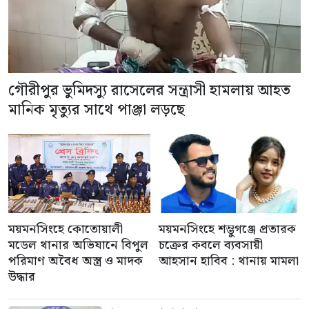
গৌরীপুর ভুমিদস্যু রাসেলের সন্ত্রাসী হামলায় আহত
মানিক মৃত্যুর সাথে পাঞ্জা লড়ছে
ময়মনসিংহে কোতোয়ালী
ময়মনসিংহে শম্ভুগঞ্জে প্রতারক
মডেল থানার অভিযানে বিপুল
চক্রের কবলে ব্যবসায়ী
পরিমাণ অবৈধ অস্ত্র ও মাদক
আহসান হাবিব : থানায় মামলা
উদ্ধার