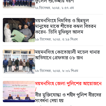
ফুলেল শুভেচ্ছায় বরণ
২২ ডিসেম্বর, ২০২৪, ১:৫৭ এম
ময়মনসিংহে নিম্নবিত্ত ও ছিন্নমূল
মানুষের মাঝে শীতের কম্বল বিতরন
করেন- ডিসি মুফিদুল আলম
১৯ ডিসেম্বর, ২০২৪, ৫:১৯ পিএম
ময়মনসিংহ কোতোয়ালী মডেল থানার
অভিযানে গ্রেফতার ০৮ জন
১৮ ডিসেম্বর, ২০২৪, ৮:৩১ পিএম
ময়মনসিংহ জেলা পুলিশের আয়োজনে
/
বীর মুক্তিযোদ্ধা ও শহীদ পুলিশ বীরদের
সংবর্ধনা দেয়া হয়