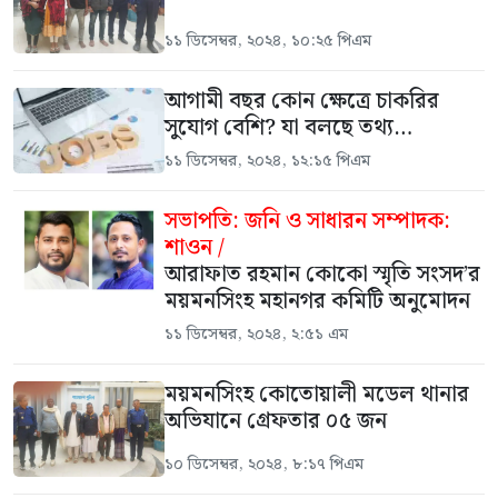
১১ ডিসেম্বর, ২০২৪, ১০:২৫ পিএম
আগামী বছর কোন ক্ষেত্রে চাকরির
সুযোগ বেশি? যা বলছে তথ্য…
১১ ডিসেম্বর, ২০২৪, ১২:১৫ পিএম
সভাপতি: জনি ও সাধারন সম্পাদক:
শাওন /
আরাফাত রহমান কোকো স্মৃতি সংসদ’র
ময়মনসিংহ মহানগর কমিটি অনুমোদন
১১ ডিসেম্বর, ২০২৪, ২:৫১ এম
ময়মনসিংহ কোতোয়ালী মডেল থানার
অভিযানে গ্রেফতার ০৫ জন
১০ ডিসেম্বর, ২০২৪, ৮:১৭ পিএম