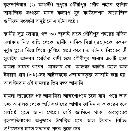
বৃহস্পতিবার (৬ আগস্ট) দুপুরে গৌরীপুর পৌর শহরে স্থানীয়
সামাজিক সংগঠন মানব কল্যাণ যুব ফাউন্ডেশন আয়োজিত
গুণীজন সংবর্ধনা অনুষ্ঠানে এ ঘটনা ঘটে।
স্থানীয় সূত্র জানায়, গত ৩০ জুলাই রাতে গৌরীপুর শহরের সতিষা
এলাকায় নিজ বাড়ি থেকে স্থানীয় মানিক মিয়া (৪০)-কে একদল
দুর্বৃত্ত তুলে নিয়ে গিয়ে কুপিয়ে হত্যা করে। এ ঘটনায় নিহতের স্ত্রী
সুমাইয়া আক্তার সেলিনা বাদী হয়ে গৌরীপুর থানায় একটি হত্যা
মামলা দায়ের করেন। মামলায় মো. আহম্মদ আলীর ছেলে আল
ইমরান খান (৩২)-সহ আটজনকে এজাহারভুক্ত আসামি করা হয়।
আল ইমরান ওই মামলার তিন নম্বর আসামি।
মামলা দায়েরের পর আসামিরা আত্মগোপনে চলে যান। পরে তারা
উচ্চ আদালত থেকে আট সপ্তাহের আগাম জামিন লাভ করেন বলে
সংশ্লিষ্ট সূত্রে জানা গেছে। সেই জামিনে থাকা অবস্থাতেই
বৃহস্পতিবারের অনুষ্ঠানে উপস্থিত হয়ে আল ইমরান বিভিন্ন
গুণীজনের হাতে সম্মাননা পদক তুলে দেন।