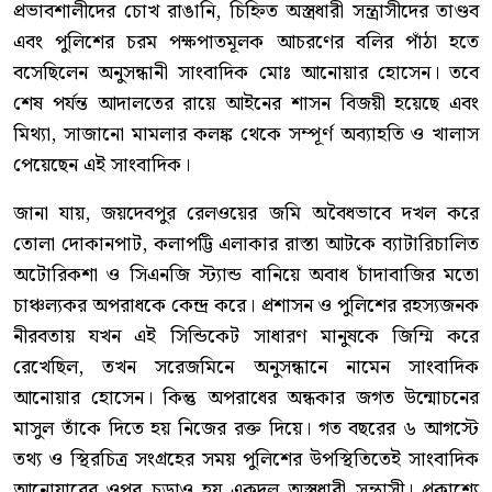
প্রভাবশালীদের চোখ রাঙানি, চিহ্নিত অস্ত্রধারী সন্ত্রাসীদের তাণ্ডব
এবং পুলিশের চরম পক্ষপাতমূলক আচরণের বলির পাঁঠা হতে
বসেছিলেন অনুসন্ধানী সাংবাদিক মোঃ আনোয়ার হোসেন। তবে
শেষ পর্যন্ত আদালতের রায়ে আইনের শাসন বিজয়ী হয়েছে এবং
মিথ্যা, সাজানো মামলার কলঙ্ক থেকে সম্পূর্ণ অব্যাহতি ও খালাস
পেয়েছেন এই সাংবাদিক।
জানা যায়, জয়দেবপুর রেলওয়ের জমি অবৈধভাবে দখল করে
তোলা দোকানপাট, কলাপট্টি এলাকার রাস্তা আটকে ব্যাটারিচালিত
অটোরিকশা ও সিএনজি স্ট্যান্ড বানিয়ে অবাধ চাঁদাবাজির মতো
চাঞ্চল্যকর অপরাধকে কেন্দ্র করে। প্রশাসন ও পুলিশের রহস্যজনক
নীরবতায় যখন এই সিন্ডিকেট সাধারণ মানুষকে জিম্মি করে
রেখেছিল, তখন সরেজমিনে অনুসন্ধানে নামেন সাংবাদিক
আনোয়ার হোসেন। কিন্তু অপরাধের অন্ধকার জগত উন্মোচনের
মাসুল তাঁকে দিতে হয় নিজের রক্ত দিয়ে। গত বছরের ৬ আগস্টে
তথ্য ও স্থিরচিত্র সংগ্রহের সময় পুলিশের উপস্থিতিতেই সাংবাদিক
আনোয়ারের ওপর চড়াও হয় একদল অস্ত্রধারী সন্ত্রাসী। প্রকাশ্যে