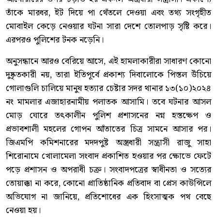
তাঁকে মারধর, ইট দিয়ে পা থেঁতলে দেওয়া এবং তথ্য সংগৃহীত
মোবাইল কেড়ে নেওয়ার ঘটনা সারা দেশে তোলপাড় সৃষ্টি করে।
এরপরও পুলিশের টনক নড়েনি।
অনুসন্ধানে আরও বেরিয়ে আসে, এই হামলাকারীরা সাধারণ কোনো
দুষ্কৃতকারী নয়, তারা ইতিপূর্বে প্রকাশ্য দিবালোকে পিস্তল উঁচিয়ে
গোলাগুলি চালিয়ে মানুষ হত্যার চেষ্টার সদর থানার ১৩(১০)২০২৪
নং মামলার এজাহারনামীয় পলাতক আসামি। তবে ঘটনার আসল
মোড় ঘোরে তৎকালীন পুলিশ প্রশাসনের নগ্ন হস্তক্ষেপ ও
প্রভাবশালী মহলের গোপন আঁতাতের চিত্র সামনে আসার পর।
জিএমপি কমিশনারের মদদপুষ্ট অস্ত্রধারী সন্ত্রাসী রাজু সাহা
শিরোনামে খোলামেলা সংবাদ প্রকাশিত হওয়ার পর ক্ষোভে ফেটে
পড়ে প্রশাসন ও অপরাধী চক্র। সংবাদপত্রের স্বাধীনতা ও সত্যের
তোয়াক্কা না করে, কোনো প্রাতিষ্ঠানিক প্রতিবাদ বা প্রেস কাউন্সিলে
অভিযোগ না জানিয়ে, প্রতিশোধের এক হিংসাত্মক পথ বেছে
নেওয়া হয়।