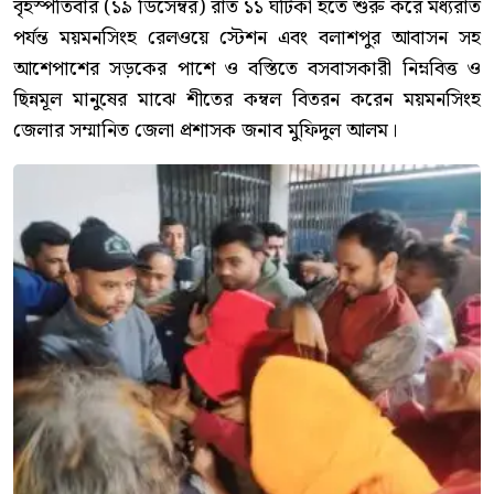
বৃহস্পতিবার (১৯ ডিসেম্বর) রাত ১১ ঘটিকা হতে শুরু করে মধ্যরাত
পর্যন্ত ময়মনসিংহ রেলওয়ে স্টেশন এবং বলাশপুর আবাসন সহ
আশেপাশের সড়কের পাশে ও বস্তিতে বসবাসকারী নিম্নবিত্ত ও
ছিন্নমূল মানুষের মাঝে শীতের কম্বল বিতরন করেন ময়মনসিংহ
জেলার সম্মানিত জেলা প্রশাসক জনাব মুফিদুল আলম।