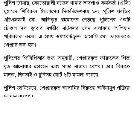
পুলিশ জানায়, কোতোয়ালী মডেল থানার ভারপ্রাপ্ত কর্মকর্তা (ওসি)
মুহাম্মদ শিবিরুল ইসলামের দিকনির্দেশনায় ১নং পুলিশ ফাঁড়ির
এটিএসআই মো. আতিকুর রহমানের নেতৃত্বে পুলিশের একটি
চৌকস দল বুধবার নগরীর নাটকঘর লেন এলাকায় অভিযান
পরিচালনা করে। এ সময় ওয়ারেন্টভুক্ত আসামি মো. ফারুককে
গ্রেপ্তার করা হয়।
পুলিশের পিসিপিআর তথ্য অনুযায়ী, গ্রেপ্তারকৃত ফারুকের পিতা
মৃত আনোয়ার হোসেন এবং মাতা নাজমা বেগম। তার বিরুদ্ধে
মাদক, ছিনতাই ও চুরিসহ মোট ৮টি মামলা রয়েছে।
পুলিশ জানিয়েছে, গ্রেপ্তারকৃত আসামির বিরুদ্ধে আইনানুগ প্রক্রিয়া
চলমান রয়েছে।
কোতোয়ালী মডেল থানা পুলিশ আরও জানায়, অপরাধ নিয়ন্ত্রণ
এবং পলাতক ও ওয়ারেন্টভুক্ত আসামিদের আইনের আওতায়
আনতে নিয়মিত বিশেষ অভিযান অব্যাহত থাকবে।