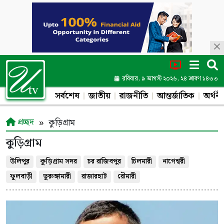
রবিবার, ৯ আগস্ট ২০২৬, ২৪ শ্রাবণ ১৪৩৩
সর্বশেষ
জাতীয়
রাজনীতি
আন্তর্জাতিক
অর্থনী
প্রচ্ছদ
কুড়িগ্রাম
কুড়িগ্রাম
উলিপুর
কুড়িগ্রাম সদর
চর রাজিবপুর
চিলমারী
নাগেশ্বরী
ফুলবাড়ী
ভুরুঙ্গামারী
রাজারহাট
রৌমারী