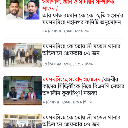
সভাপতি: জনি ও সাধারন সম্পাদক:
শাওন /
আরাফাত রহমান কোকো স্মৃতি সংসদ’র
ময়মনসিংহ মহানগর কমিটি অনুমোদন
১১ ডিসেম্বর, ২০২৪, ২:৫১ এম
ময়মনসিংহ কোতোয়ালী মডেল থানার
অভিযানে গ্রেফতার ০৫ জন
১০ ডিসেম্বর, ২০২৪, ৮:১৭ পিএম
ময়মনসিংহে সংবাদ সম্মেলন /
বঙ্গবীর
কাদের সিদ্দিকীকে নিয়ে বিএনপি নেতার
অশালীন কুরুচিপূর্ণ মন্তব্য!
৯ ডিসেম্বর, ২০২৪, ৯:৫৯ পিএম
ময়মনসিংহ কোতোয়ালী মডেল থানার
অভিযানে গ্রেফতার ০৭ জন