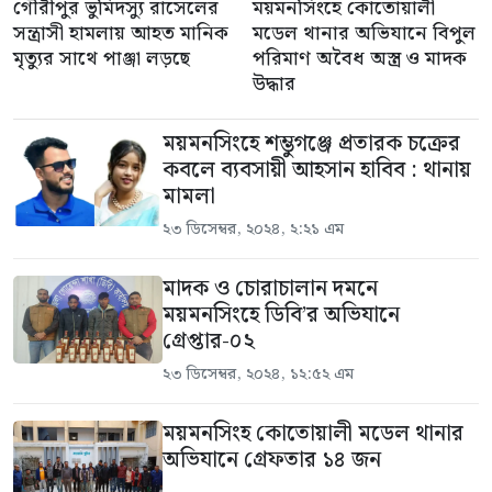
গৌরীপুর ভুমিদস্যু রাসেলের
ময়মনসিংহে কোতোয়ালী
সন্ত্রাসী হামলায় আহত মানিক
মডেল থানার অভিযানে বিপুল
মৃত্যুর সাথে পাঞ্জা লড়ছে
পরিমাণ অবৈধ অস্ত্র ও মাদক
উদ্ধার
ময়মনসিংহে শম্ভুগঞ্জে প্রতারক চক্রের
কবলে ব্যবসায়ী আহসান হাবিব : থানায়
মামলা
২৩ ডিসেম্বর, ২০২৪, ২:২১ এম
মাদক ও চোরাচালান দমনে
ময়মনসিংহে ডিবি’র অভিযানে
গ্রেপ্তার-০২
২৩ ডিসেম্বর, ২০২৪, ১২:৫২ এম
ময়মনসিংহ কোতোয়ালী মডেল থানার
অভিযানে গ্রেফতার ১৪ জন