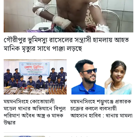
গৌরীপুর ভুমিদস্যু রাসেলের সন্ত্রাসী হামলায় আহত
মানিক মৃত্যুর সাথে পাঞ্জা লড়ছে
ময়মনসিংহে কোতোয়ালী
ময়মনসিংহে শম্ভুগঞ্জে প্রতারক
মডেল থানার অভিযানে বিপুল
চক্রের কবলে ব্যবসায়ী
পরিমাণ অবৈধ অস্ত্র ও মাদক
আহসান হাবিব : থানায় মামলা
উদ্ধার