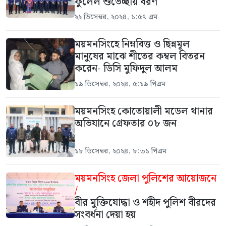
ফুলেল শুভেচ্ছায় বরণ
২২ ডিসেম্বর, ২০২৪, ১:৫৭ এম
ময়মনসিংহে নিম্নবিত্ত ও ছিন্নমূল
মানুষের মাঝে শীতের কম্বল বিতরন
করেন- ডিসি মুফিদুল আলম
১৯ ডিসেম্বর, ২০২৪, ৫:১৯ পিএম
ময়মনসিংহ কোতোয়ালী মডেল থানার
অভিযানে গ্রেফতার ০৮ জন
১৮ ডিসেম্বর, ২০২৪, ৮:৩১ পিএম
ময়মনসিংহ জেলা পুলিশের আয়োজনে
/
বীর মুক্তিযোদ্ধা ও শহীদ পুলিশ বীরদের
সংবর্ধনা দেয়া হয়