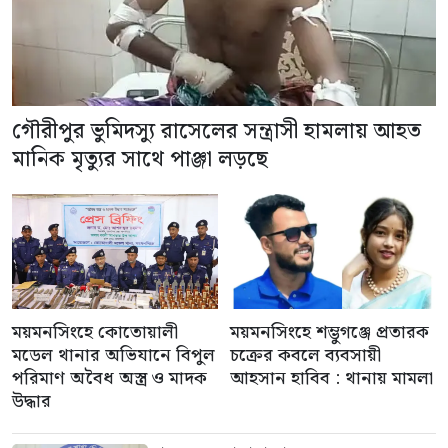
গৌরীপুর ভুমিদস্যু রাসেলের সন্ত্রাসী হামলায় আহত
মানিক মৃত্যুর সাথে পাঞ্জা লড়ছে
ময়মনসিংহে কোতোয়ালী
ময়মনসিংহে শম্ভুগঞ্জে প্রতারক
মডেল থানার অভিযানে বিপুল
চক্রের কবলে ব্যবসায়ী
পরিমাণ অবৈধ অস্ত্র ও মাদক
আহসান হাবিব : থানায় মামলা
উদ্ধার