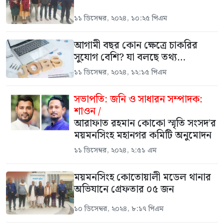
১১ ডিসেম্বর, ২০২৪, ১০:২৫ পিএম
আগামী বছর কোন ক্ষেত্রে চাকরির
সুযোগ বেশি? যা বলছে তথ্য…
১১ ডিসেম্বর, ২০২৪, ১২:১৫ পিএম
সভাপতি: জনি ও সাধারন সম্পাদক:
শাওন /
আরাফাত রহমান কোকো স্মৃতি সংসদ’র
ময়মনসিংহ মহানগর কমিটি অনুমোদন
১১ ডিসেম্বর, ২০২৪, ২:৫১ এম
ময়মনসিংহ কোতোয়ালী মডেল থানার
অভিযানে গ্রেফতার ০৫ জন
১০ ডিসেম্বর, ২০২৪, ৮:১৭ পিএম