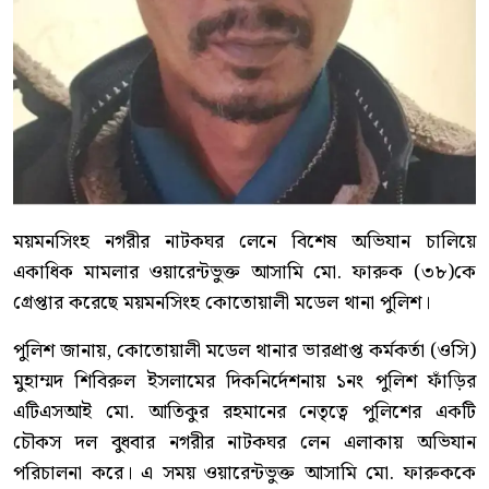
ময়মনসিংহ নগরীর নাটকঘর লেনে বিশেষ অভিযান চালিয়ে
একাধিক মামলার ওয়ারেন্টভুক্ত আসামি মো. ফারুক (৩৮)কে
গ্রেপ্তার করেছে ময়মনসিংহ কোতোয়ালী মডেল থানা পুলিশ।
পুলিশ জানায়, কোতোয়ালী মডেল থানার ভারপ্রাপ্ত কর্মকর্তা (ওসি)
মুহাম্মদ শিবিরুল ইসলামের দিকনির্দেশনায় ১নং পুলিশ ফাঁড়ির
এটিএসআই মো. আতিকুর রহমানের নেতৃত্বে পুলিশের একটি
চৌকস দল বুধবার নগরীর নাটকঘর লেন এলাকায় অভিযান
পরিচালনা করে। এ সময় ওয়ারেন্টভুক্ত আসামি মো. ফারুককে