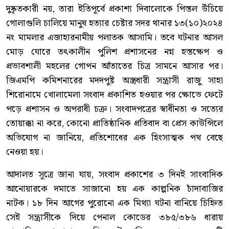
দুষ্কৃতকারী নয়, তারা ইতিপূর্বে প্রকাশ্য দিবালোকে পিস্তল উঁচিয়ে
গোলাগুলি চালিয়ে মানুষ হত্যার চেষ্টার সদর থানার ১৩(১০)২০২৪
নং মামলার এজাহারনামীয় পলাতক আসামি। তবে ঘটনার আসল
মোড় ঘোরে তৎকালীন পুলিশ প্রশাসনের নগ্ন হস্তক্ষেপ ও
প্রভাবশালী মহলের গোপন আঁতাতের চিত্র সামনে আসার পর।
জিএমপি কমিশনারের মদদপুষ্ট অস্ত্রধারী সন্ত্রাসী রাজু সাহা
শিরোনামে খোলামেলা সংবাদ প্রকাশিত হওয়ার পর ক্ষোভে ফেটে
পড়ে প্রশাসন ও অপরাধী চক্র। সংবাদপত্রের স্বাধীনতা ও সত্যের
তোয়াক্কা না করে, কোনো প্রাতিষ্ঠানিক প্রতিবাদ বা প্রেস কাউন্সিলে
অভিযোগ না জানিয়ে, প্রতিশোধের এক হিংসাত্মক পথ বেছে
নেওয়া হয়।
আদালত সূত্রে জানা যায়, সংবাদ প্রকাশের ৩ দিনই সাংবাদিক
আনোয়ারকে দমাতে সাজানো হয় এক কাল্পনিক চাঁদাবাজির
নাটক। ১৮ দিন আগের পুরোনো এক মিথ্যা ঘটনা বানিয়ে চিহ্নিত
সেই সন্ত্রাসীকে দিয়ে পেনাল কোডের ৩৮৫/৩৮৬ ধারায়