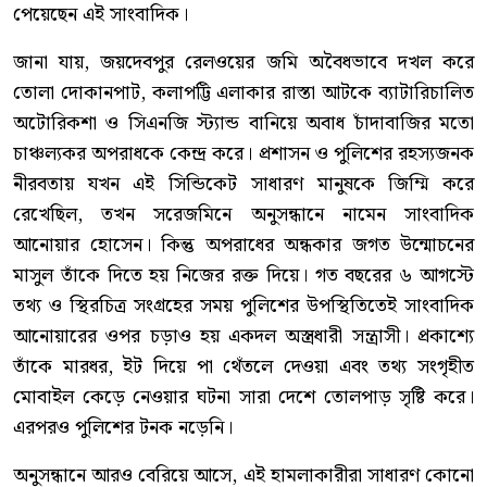
পেয়েছেন এই সাংবাদিক।
জানা যায়, জয়দেবপুর রেলওয়ের জমি অবৈধভাবে দখল করে
তোলা দোকানপাট, কলাপট্টি এলাকার রাস্তা আটকে ব্যাটারিচালিত
অটোরিকশা ও সিএনজি স্ট্যান্ড বানিয়ে অবাধ চাঁদাবাজির মতো
চাঞ্চল্যকর অপরাধকে কেন্দ্র করে। প্রশাসন ও পুলিশের রহস্যজনক
নীরবতায় যখন এই সিন্ডিকেট সাধারণ মানুষকে জিম্মি করে
রেখেছিল, তখন সরেজমিনে অনুসন্ধানে নামেন সাংবাদিক
আনোয়ার হোসেন। কিন্তু অপরাধের অন্ধকার জগত উন্মোচনের
মাসুল তাঁকে দিতে হয় নিজের রক্ত দিয়ে। গত বছরের ৬ আগস্টে
তথ্য ও স্থিরচিত্র সংগ্রহের সময় পুলিশের উপস্থিতিতেই সাংবাদিক
আনোয়ারের ওপর চড়াও হয় একদল অস্ত্রধারী সন্ত্রাসী। প্রকাশ্যে
তাঁকে মারধর, ইট দিয়ে পা থেঁতলে দেওয়া এবং তথ্য সংগৃহীত
মোবাইল কেড়ে নেওয়ার ঘটনা সারা দেশে তোলপাড় সৃষ্টি করে।
এরপরও পুলিশের টনক নড়েনি।
অনুসন্ধানে আরও বেরিয়ে আসে, এই হামলাকারীরা সাধারণ কোনো