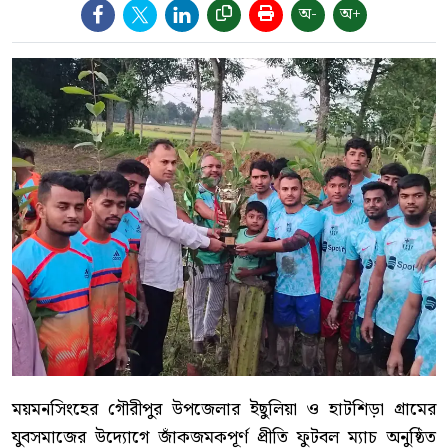
অ-
অ+
ময়মনসিংহের গৌরীপুর উপজেলার ইছুলিয়া ও হাটশিড়া গ্রামের
যুবসমাজের উদ্যোগে জাঁকজমকপূর্ণ প্রীতি ফুটবল ম্যাচ অনুষ্ঠিত