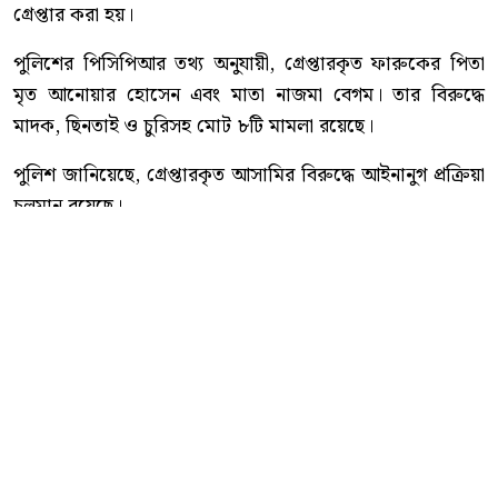
গ্রেপ্তার করা হয়।
পুলিশের পিসিপিআর তথ্য অনুযায়ী, গ্রেপ্তারকৃত ফারুকের পিতা
মৃত আনোয়ার হোসেন এবং মাতা নাজমা বেগম। তার বিরুদ্ধে
মাদক, ছিনতাই ও চুরিসহ মোট ৮টি মামলা রয়েছে।
পুলিশ জানিয়েছে, গ্রেপ্তারকৃত আসামির বিরুদ্ধে আইনানুগ প্রক্রিয়া
চলমান রয়েছে।
কোতোয়ালী মডেল থানা পুলিশ আরও জানায়, অপরাধ নিয়ন্ত্রণ
এবং পলাতক ও ওয়ারেন্টভুক্ত আসামিদের আইনের আওতায়
আনতে নিয়মিত বিশেষ অভিযান অব্যাহত থাকবে।