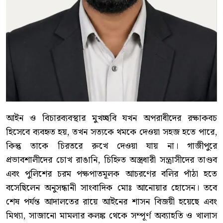
আইন ও বিচারব্যবস্থার মুখচ্ছবি যখন অপরাধীদের রক্ষাকবচ
হিসেবে ব্যবহৃত হয়, তখন সত্যকে থমকে দেওয়া সহজ হতে পারে,
কিন্তু তাকে চিরতরে রুখে দেওয়া যায় না। গাজীপুরে
প্রভাবশালীদের চোখ রাঙানি, চিহ্নিত অস্ত্রধারী সন্ত্রাসীদের তাণ্ডব
এবং পুলিশের চরম পক্ষপাতমূলক আচরণের বলির পাঁঠা হতে
বসেছিলেন অনুসন্ধানী সাংবাদিক মোঃ আনোয়ার হোসেন। তবে
শেষ পর্যন্ত আদালতের রায়ে আইনের শাসন বিজয়ী হয়েছে এবং
মিথ্যা, সাজানো মামলার কলঙ্ক থেকে সম্পূর্ণ অব্যাহতি ও খালাস