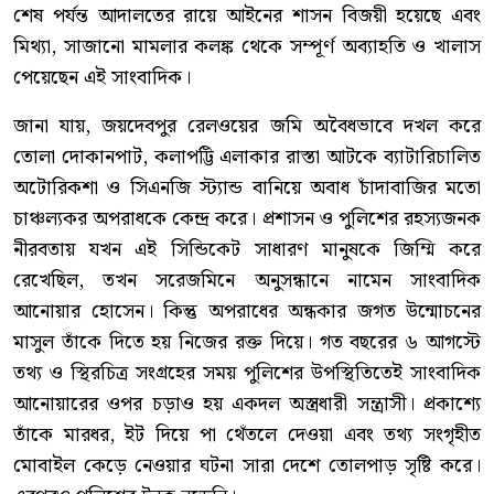
শেষ পর্যন্ত আদালতের রায়ে আইনের শাসন বিজয়ী হয়েছে এবং
মিথ্যা, সাজানো মামলার কলঙ্ক থেকে সম্পূর্ণ অব্যাহতি ও খালাস
পেয়েছেন এই সাংবাদিক।
জানা যায়, জয়দেবপুর রেলওয়ের জমি অবৈধভাবে দখল করে
তোলা দোকানপাট, কলাপট্টি এলাকার রাস্তা আটকে ব্যাটারিচালিত
অটোরিকশা ও সিএনজি স্ট্যান্ড বানিয়ে অবাধ চাঁদাবাজির মতো
চাঞ্চল্যকর অপরাধকে কেন্দ্র করে। প্রশাসন ও পুলিশের রহস্যজনক
নীরবতায় যখন এই সিন্ডিকেট সাধারণ মানুষকে জিম্মি করে
রেখেছিল, তখন সরেজমিনে অনুসন্ধানে নামেন সাংবাদিক
আনোয়ার হোসেন। কিন্তু অপরাধের অন্ধকার জগত উন্মোচনের
মাসুল তাঁকে দিতে হয় নিজের রক্ত দিয়ে। গত বছরের ৬ আগস্টে
তথ্য ও স্থিরচিত্র সংগ্রহের সময় পুলিশের উপস্থিতিতেই সাংবাদিক
আনোয়ারের ওপর চড়াও হয় একদল অস্ত্রধারী সন্ত্রাসী। প্রকাশ্যে
তাঁকে মারধর, ইট দিয়ে পা থেঁতলে দেওয়া এবং তথ্য সংগৃহীত
মোবাইল কেড়ে নেওয়ার ঘটনা সারা দেশে তোলপাড় সৃষ্টি করে।