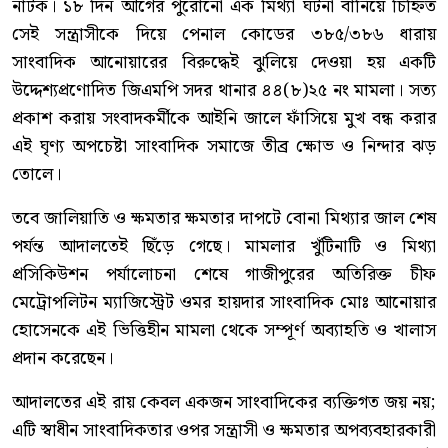
নাটক। ১৮ দিন আগের পুরোনো এক মিথ্যা ঘটনা বানিয়ে চিহ্নিত
সেই সন্ত্রাসীকে দিয়ে পেনাল কোডের ৩৮৫/৩৮৬ ধারায়
সাংবাদিক আনোয়ারের বিরুদ্ধেই ঝুলিয়ে দেওয়া হয় একটি
উদ্দেশ্যপ্রণোদিত জিএমপি সদর থানার ৪৪(৮)২৫ নং মামলা। সত্য
প্রকাশ করায় সংবাদকর্মীকে আইনি জালে ফাঁসিয়ে মুখ বন্ধ করার
এই ঘৃণ্য অপচেষ্টা সাংবাদিক সমাজে তীব্র ক্ষোভ ও নিন্দার ঝড়
তোলে।
তবে জালিয়াতি ও ক্ষমতার ক্ষমতার দাপটে বোনা মিথ্যার জাল শেষ
পর্যন্ত আদালতেই ছিঁড়ে গেছে। মামলার খুঁটিনাটি ও মিথ্যা
প্রসিকিউশন পর্যালোচনা শেষে গাজীপুরের অতিরিক্ত চীফ
মেট্রোপলিটন ম্যাজিস্ট্রেট ওমর হায়দার সাংবাদিক মোঃ আনোয়ার
হোসেনকে এই ভিত্তিহীন মামলা থেকে সম্পূর্ণ অব্যাহতি ও খালাস
প্রদান করেছেন।
আদালতের এই রায় কেবল একজন সাংবাদিকের ব্যক্তিগত জয় নয়;
এটি স্বাধীন সাংবাদিকতার ওপর সন্ত্রাসী ও ক্ষমতার অপব্যবহারকারী