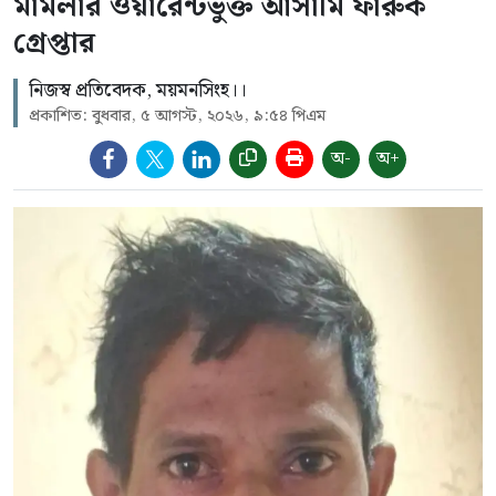
মামলার ওয়ারেন্টভুক্ত আসামি ফারুক
গ্রেপ্তার
নিজস্ব প্রতিবেদক, ময়মনসিংহ।।
প্রকাশিত: বুধবার, ৫ আগস্ট, ২০২৬, ৯:৫৪ পিএম
অ-
অ+