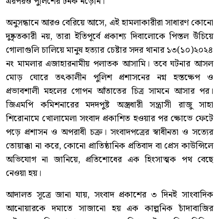
এরপরও পুলিশের টনক নড়েনি।
অনুসন্ধানে আরও বেরিয়ে আসে, এই হামলাকারীরা সাধারণ কোনো
দুষ্কৃতকারী নয়, তারা ইতিপূর্বে প্রকাশ্য দিবালোকে পিস্তল উঁচিয়ে
গোলাগুলি চালিয়ে মানুষ হত্যার চেষ্টার সদর থানার ১৩(১০)২০২৪
নং মামলার এজাহারনামীয় পলাতক আসামি। তবে ঘটনার আসল
মোড় ঘোরে তৎকালীন পুলিশ প্রশাসনের নগ্ন হস্তক্ষেপ ও
প্রভাবশালী মহলের গোপন আঁতাতের চিত্র সামনে আসার পর।
জিএমপি কমিশনারের মদদপুষ্ট অস্ত্রধারী সন্ত্রাসী রাজু সাহা
শিরোনামে খোলামেলা সংবাদ প্রকাশিত হওয়ার পর ক্ষোভে ফেটে
পড়ে প্রশাসন ও অপরাধী চক্র। সংবাদপত্রের স্বাধীনতা ও সত্যের
তোয়াক্কা না করে, কোনো প্রাতিষ্ঠানিক প্রতিবাদ বা প্রেস কাউন্সিলে
অভিযোগ না জানিয়ে, প্রতিশোধের এক হিংসাত্মক পথ বেছে
নেওয়া হয়।
আদালত সূত্রে জানা যায়, সংবাদ প্রকাশের ৩ দিনই সাংবাদিক
আনোয়ারকে দমাতে সাজানো হয় এক কাল্পনিক চাঁদাবাজির