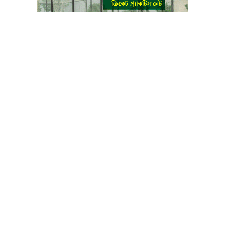
বাংলা কনভার্টার
আমাদের সম্পর্কে
আমাদের পরিবার
যোগাযোগ
ফটোগ্যালারী
ভিডিও গ্যালারী
গোপনীয়তা নীতি
ব্যবহারের শর্তাবলী
ভারপ্রাপ্ত সম্পাদক: মো: আতিকুল ইসলাম
৯ নং কালীবাড়ি বাইলেন রোড, সদর, ময়মনসিংহ
মোবাইল: 01511840144