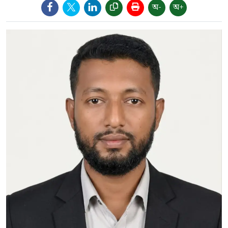
অ-
অ+