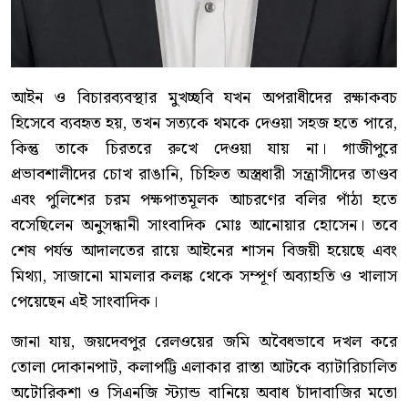
আইন ও বিচারব্যবস্থার মুখচ্ছবি যখন অপরাধীদের রক্ষাকবচ
হিসেবে ব্যবহৃত হয়, তখন সত্যকে থমকে দেওয়া সহজ হতে পারে,
কিন্তু তাকে চিরতরে রুখে দেওয়া যায় না। গাজীপুরে
প্রভাবশালীদের চোখ রাঙানি, চিহ্নিত অস্ত্রধারী সন্ত্রাসীদের তাণ্ডব
এবং পুলিশের চরম পক্ষপাতমূলক আচরণের বলির পাঁঠা হতে
বসেছিলেন অনুসন্ধানী সাংবাদিক মোঃ আনোয়ার হোসেন। তবে
শেষ পর্যন্ত আদালতের রায়ে আইনের শাসন বিজয়ী হয়েছে এবং
মিথ্যা, সাজানো মামলার কলঙ্ক থেকে সম্পূর্ণ অব্যাহতি ও খালাস
পেয়েছেন এই সাংবাদিক।
জানা যায়, জয়দেবপুর রেলওয়ের জমি অবৈধভাবে দখল করে
তোলা দোকানপাট, কলাপট্টি এলাকার রাস্তা আটকে ব্যাটারিচালিত
অটোরিকশা ও সিএনজি স্ট্যান্ড বানিয়ে অবাধ চাঁদাবাজির মতো