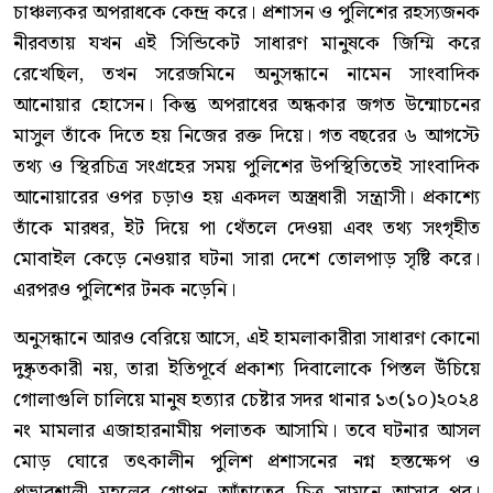
চাঞ্চল্যকর অপরাধকে কেন্দ্র করে। প্রশাসন ও পুলিশের রহস্যজনক
নীরবতায় যখন এই সিন্ডিকেট সাধারণ মানুষকে জিম্মি করে
রেখেছিল, তখন সরেজমিনে অনুসন্ধানে নামেন সাংবাদিক
আনোয়ার হোসেন। কিন্তু অপরাধের অন্ধকার জগত উন্মোচনের
মাসুল তাঁকে দিতে হয় নিজের রক্ত দিয়ে। গত বছরের ৬ আগস্টে
তথ্য ও স্থিরচিত্র সংগ্রহের সময় পুলিশের উপস্থিতিতেই সাংবাদিক
আনোয়ারের ওপর চড়াও হয় একদল অস্ত্রধারী সন্ত্রাসী। প্রকাশ্যে
তাঁকে মারধর, ইট দিয়ে পা থেঁতলে দেওয়া এবং তথ্য সংগৃহীত
মোবাইল কেড়ে নেওয়ার ঘটনা সারা দেশে তোলপাড় সৃষ্টি করে।
এরপরও পুলিশের টনক নড়েনি।
অনুসন্ধানে আরও বেরিয়ে আসে, এই হামলাকারীরা সাধারণ কোনো
দুষ্কৃতকারী নয়, তারা ইতিপূর্বে প্রকাশ্য দিবালোকে পিস্তল উঁচিয়ে
গোলাগুলি চালিয়ে মানুষ হত্যার চেষ্টার সদর থানার ১৩(১০)২০২৪
নং মামলার এজাহারনামীয় পলাতক আসামি। তবে ঘটনার আসল
মোড় ঘোরে তৎকালীন পুলিশ প্রশাসনের নগ্ন হস্তক্ষেপ ও
প্রভাবশালী মহলের গোপন আঁতাতের চিত্র সামনে আসার পর।