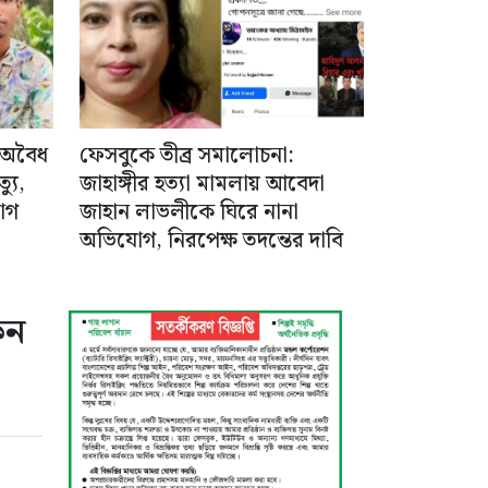
 অবৈধ
ফেসবুকে তীব্র সমালোচনা:
যু,
জাহাঙ্গীর হত্যা মামলায় আবেদা
োগ
জাহান লাভলীকে ঘিরে নানা
অভিযোগ, নিরপেক্ষ তদন্তের দাবি
কন