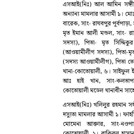
এসআই(নিঃ) আল আমিন সঙ্গীয়
অন্যান্য মামলার আসামী ১। মো
বারেক, সাং- রাঘবপুর পূর্বপা
মৃত ইমান আলী মন্ডল, সাং- র
সদস্য), পিতা- মৃত সিদ্দি
(আওয়ামীলীগ সদস্য), পিতা-ম
(সদস্য আওয়ামীলীগ), পিতা তোফ
থানা-কোতোয়ালী, ৬। সাইফুল ই
আঃ হাই খান, সাং-কলতাপাড়
কোতোয়ালী মডেল থানাধীন সাহে
এসআই(নিঃ) খলিলুর রহমান সঙ্
দস্যুতা মামলার আসামী ১। ফাহ
মোমেনা আক্তার, সাং-নওপাড়া
কোতোয়ালী, ২। রাকিবুল হাসান 