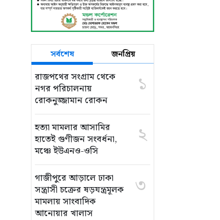
সর্বশেষ
জনপ্রিয়
রাজপথের সংগ্রাম থেকে
১
নগর পরিচালনায়
রোকনুজ্জামান রোকন
হত্যা মামলার আসামির
২
হাতেই গুণীজন সংবর্ধনা,
মঞ্চে ইউএনও-ওসি
গাজীপুরে আড়ালে ঢাকা
৩
সন্ত্রাসী চক্রের ষড়যন্ত্রমূলক
মামলায় সাংবাদিক
আনোয়ার খালাস