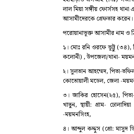
লাল মিয়া সঙ্গীয় ফোর্সসহ থানা
আসামীদেরকে গ্রেফতার করেন।
পরোয়ানাভূক্ত আসামীর নাম ও ঠ
১। মোঃ রনি ওরফে ভূট্টু (৩৪), পি
কলোনী) , উপজেলা/থানা- ময়মন
২। সুলতান আহম্মেদ, পিতা-তফিল উ
কোতোয়ালী মডেল, জেলা -ময়ম
৩। জাকির হোসেন(২৫), পিতা
খাতুন, স্থায়ী: গ্রাম- ঢোলাদ
-ময়মনসিংহ,
৪। আব্দুল কদ্দুস (প্রো: মাসুদ