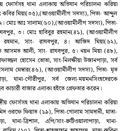
 ফোর্সসহ থানা এলাকায় অভিযান পরিচালনা করিয়া
ঃ কবির মিয়া(৩৫),(আওয়ামীলীগ সদস্য), পিতা- আব্দুল
ড়া, ২। মোঃ আঃ সালাম(৬০),(আওয়ামীলীগ সদস্য), পিতা-
াঘবপুর, ৩। মোঃ হাবিবুর রহমান(৪১), (আওয়ামীলীগ
কুর রহমান, সাং- রাঘবপুর, ৪। আজিদ মিয়া(৬২),
ৃত আসমত আলী, সাং- রাঘবপুর, ৫। নয়ন মিয়া (৪৮),
াজ্জল হোসেন তোতা, সাং-নিলক্ষীয়া উজানপাড়া, সর্ব
সলাম মেম্বার(৪৬), (আওয়ামীলীগ সদস্য), পিতা- মৃত
া, থানা-গৌরীপুর, সর্ব জেলা-ময়মনসিংহদেরকে
ব কাচারী বাজার এলাকা হইতে গ্রেফতার করেন।
গীয় ফোর্সসহ থানা এলাকায় অভিযান পরিচালনা করিয়া
মিদ ওরফে ফিয়াত (১৯), পিতা-গোলাম সামদানী, মাতা-
, থানা-ত্রিশাল, এপি/সাং-রুটিওয়ালাপাড়া, থানা-
রামিম (২০), পিতা-শাহজাহান আহম্মেদ, মাতা-রুবিনা