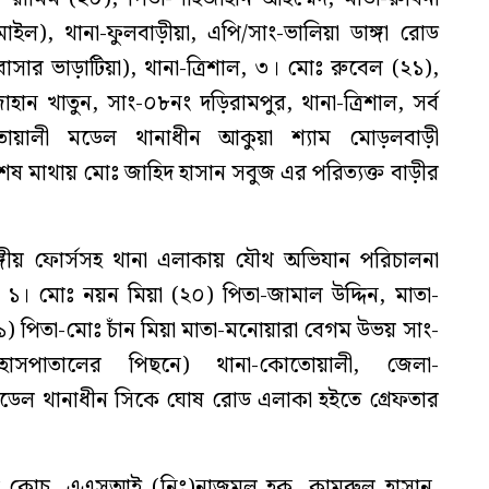
াইল), থানা-ফুলবাড়ীয়া, এপি/সাং-ভালিয়া ডাঙ্গা রোড
ার ভাড়াটিয়া), থানা-ত্রিশাল, ৩। মোঃ রুবেল (২১),
ান খাতুন, সাং-০৮নং দড়িরামপুর, থানা-ত্রিশাল, সর্ব
োয়ালী মডেল থানাধীন আকুয়া শ্যাম মোড়লবাড়ী
শেষ মাথায় মোঃ জাহিদ হাসান সবুজ এর পরিত্যক্ত বাড়ীর
্গীয় ফোর্সসহ থানা এলাকায় যৌথ অভিযান পরিচালনা
 ১। মোঃ নয়ন মিয়া (২০) পিতা-জামাল উদ্দিন, মাতা-
১) পিতা-মোঃ চাঁন মিয়া মাতা-মনোয়ারা বেগম উভয় সাং-
হাসপাতালের পিছনে) থানা-কোতোয়ালী, জেলা-
ডেল থানাধীন সিকে ঘোষ রোড এলাকা হইতে গ্রেফতার
 কোচ, এএসআই (নিঃ)নাজমুল হক, কামরুল হাসান,