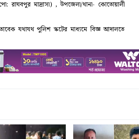
র (পো: রাঘবপুর মাদ্রাসা) , উপজেলা/থানা- কোতোয়ালী
তাবেক যথাযথ পুলিশ স্কটের মাধ্যমে বিজ্ঞ আদালতে