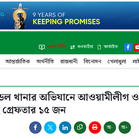
লাইভ টিভি
কনভার্টার
আর্কাইভ
আন্তর্জাতিক
অর্থনীতি
রাজধানী
বিনোদন
খেলাধুলা
লা
েল থানার অভিযানে আওয়ামীলীগ ও
 গ্রেফতার ১৫ জন
অ-
অ+