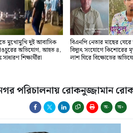
িতে মুখোমুখি দুই আবাসিক
বিএনপি নেতার মাছের ঘেরে
াঙচুরের অভিযোগ, আহত ৪,
বিদ্যুৎ সংযোগে কিশোরের মৃত্
 সাধারণ শিক্ষার্থীরা
লাশ ঘিরে বিক্ষোভের অভিয
 নগর পরিচালনায় রোকনুজ্জামান রো
অ-
অ+