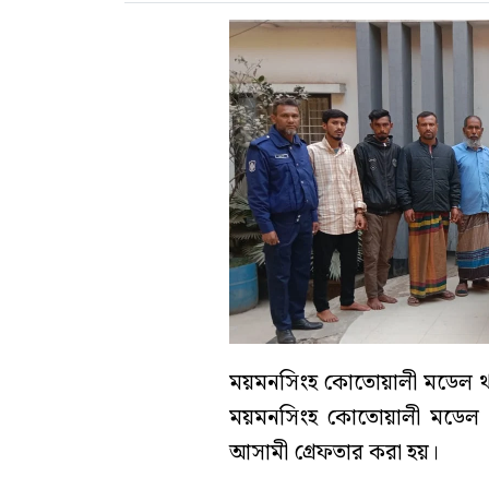
ময়মনসিংহ কোতোয়ালী মডেল থা
ময়মনসিংহ কোতোয়ালী মডেল থ
আসামী গ্রেফতার করা হয়।