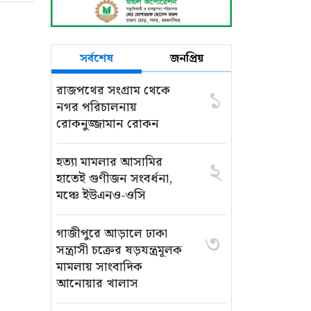
সর্বশেষ
জনপ্রিয়
রাজপথের সংগ্রাম থেকে
১
নগর পরিচালনায়
রোকনুজ্জামান রোকন
হত্যা মামলার আসামির
২
হাতেই গুণীজন সংবর্ধনা,
মঞ্চে ইউএনও-ওসি
গাজীপুরে আড়ালে ঢাকা
৩
সন্ত্রাসী চক্রের ষড়যন্ত্রমূলক
মামলায় সাংবাদিক
আনোয়ার খালাস