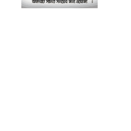
অফিসার শাপলা খানম
তাৎক্ষণিক খাদ্য পরীক্ষা
৮
নিশ্চিত করবে ভ্রাম্যমাণ
পরীক্ষাগার: এস এম হুমায়ূন
কবির
বাকৃবিতে মুখোমুখি দুই
৯
আবাসিক হল, ভাঙচুরের
অভিযোগ, আহত ৪, আতঙ্কে
সাধারণ শিক্ষার্থীরা
ময়মনসিংহে সাংবাদিকদের
১০
৩ দিনব্যাপী প্রশিক্ষণ
কর্মশালার সনদ বিতরণ ৫
আগস্ট