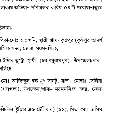
 এলাকায় অভিযান পরিচালনা করিয়া ০৪ টি পরোয়ানাভূক্ত
িকানা-
তা-মোঃ আঃ গনি, স্থায়ী: গ্রাম- কৃষ্টপুর (কৃষ্টপুর আদর্শ
সিংহ সদর, জেলা -ময়মনসিংহ,
দ্দিন ভূট্রো, স্থায়ী : (চর রঘুরামপুর) , উপজেলা/থানা-
নসিংহ,
-মোঃ আজিজুল হক @ সানটু, মাতা- মোছাঃ সেলিনা
িয়া (গলগন্ডা), উপজেলা/থানা- ময়মনসিংহ সদর, জেলা
 ডিজিটাল ষ্টুডিও এন্ড টেলিকম) (৫১), পিতা-মোঃ জসিম