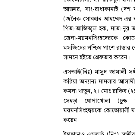
আক্তার, সাং-রাধাকানাই (দশ ম
(জনৈক সোবহান আহম্মেদ এর বাস
পিতা-আজিজুল হক, মাতা-নুর জাহ
জেলা-ময়মনসিংহদেরকে কোত
মসজিদের পশ্চিম পাশে রাস্তার 
সামনে হইতে গ্রেফতার করেন।
এসআই(নিঃ) মাসুদ জামালী সঙ
করিয়া অন্যান্য মামলার আসামী
কমলা খাতুন, ২। মোঃ রাকিব (২
সেহড়া ধোপাখোলা (চুক্ষ 
ময়মনসিংহদ্বয়কে কোতোয়ালী ম
করেন।
ইহাছাড়াও এসআই (নিঃ) সজীব