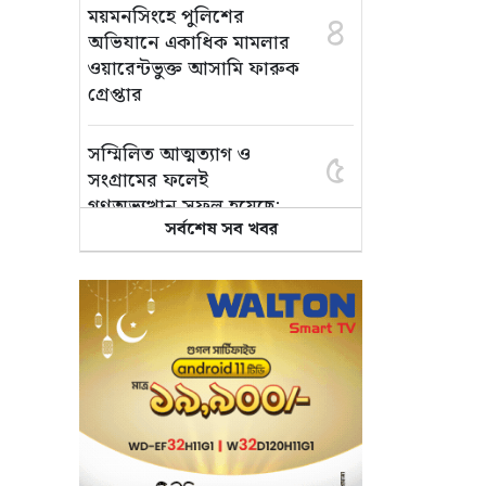
ময়মনসিংহে পুলিশের
৪
অভিযানে একাধিক মামলার
ওয়ারেন্টভুক্ত আসামি ফারুক
গ্রেপ্তার
সম্মিলিত আত্মত্যাগ ও
৫
সংগ্রামের ফলেই
গণঅভ্যুত্থান সফল হয়েছে:
সর্বশেষ সব খবর
এমপি আবু ওয়াহাব আকন্দ
‘অর্থ লেনদেন ও
৬
বিতর্কিতদের পদায়নের’
অভিযোগ, ঈশ্বরগঞ্জে
ছাত্রলীগের একাংশের ঝাড়ু
মিছিল
মানসম্মত শিক্ষা নিশ্চিতে
৭
শ্যামপুরে তৎপর শিক্ষা