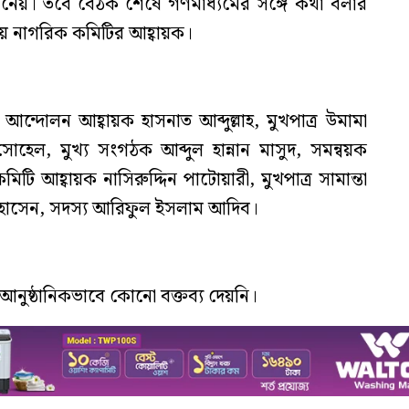
েয়। তবে বৈঠক শেষে গণমাধ্যমের সঙ্গে কথা বলার
় নাগরিক কমিটির আহ্বায়ক।
 আন্দোলন আহ্বায়ক হাসনাত আব্দুল্লাহ, মুখপাত্র উমামা
েল, মুখ্য সংগঠক আব্দুল হান্নান মাসুদ, সমন্বয়ক
ি আহ্বায়ক নাসিরুদ্দিন পাটোয়ারী, মুখপাত্র সামান্তা
হোসেন, সদস্য আরিফুল ইসলাম আদিব।
ুষ্ঠানিকভাবে কোনো বক্তব্য দেয়নি।