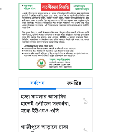
-
সর্বশেষ
জনপ্রিয়
হত্যা মামলার আসামির
১
হাতেই গুণীজন সংবর্ধনা,
মঞ্চে ইউএনও-ওসি
গাজীপুরে আড়ালে ঢাকা
২