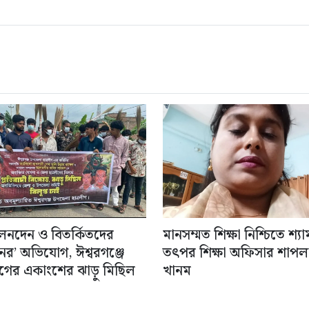
 লেনদেন ও বিতর্কিতদের
মানসম্মত শিক্ষা নিশ্চিতে শ্য
ের’ অভিযোগ, ঈশ্বরগঞ্জে
তৎপর শিক্ষা অফিসার শাপল
লীগের একাংশের ঝাড়ু মিছিল
খানম