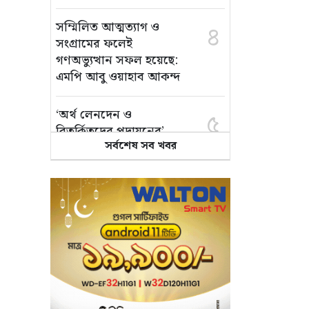
সম্মিলিত আত্মত্যাগ ও
৪
সংগ্রামের ফলেই
গণঅভ্যুত্থান সফল হয়েছে:
এমপি আবু ওয়াহাব আকন্দ
‘অর্থ লেনদেন ও
৫
বিতর্কিতদের পদায়নের’
সর্বশেষ সব খবর
অভিযোগ, ঈশ্বরগঞ্জে
ছাত্রলীগের একাংশের ঝাড়ু
মিছিল
মানসম্মত শিক্ষা নিশ্চিতে
৬
শ্যামপুরে তৎপর শিক্ষা
অফিসার শাপলা খানম
তাৎক্ষণিক খাদ্য পরীক্ষা
৭
নিশ্চিত করবে ভ্রাম্যমাণ