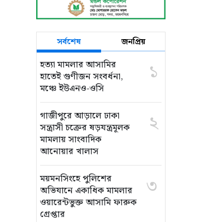
সর্বশেষ
জনপ্রিয়
হত্যা মামলার আসামির
১
হাতেই গুণীজন সংবর্ধনা,
মঞ্চে ইউএনও-ওসি
গাজীপুরে আড়ালে ঢাকা
২
সন্ত্রাসী চক্রের ষড়যন্ত্রমূলক
মামলায় সাংবাদিক
আনোয়ার খালাস
ময়মনসিংহে পুলিশের
৩
অভিযানে একাধিক মামলার
ওয়ারেন্টভুক্ত আসামি ফারুক
গ্রেপ্তার