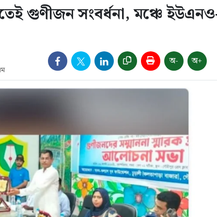
তেই গুণীজন সংবর্ধনা, মঞ্চে ইউএনও
অ-
অ+
এম