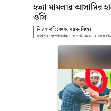
হত্যা মামলার আসামির হা
ওসি
নিজস্ব প্রতিবেদক, ময়মনসিংহ।।
প্রকাশিত: বৃহস্পতিবার, ৬ আগস্ট, ২০২৬, ১০:৫৩ পি