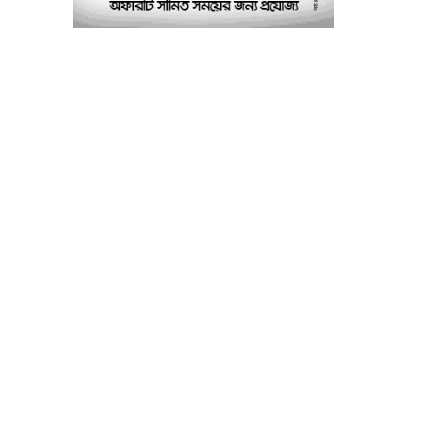
পরীক্ষাগার: এস এম হুমায়ূন
কবির
বাকৃবিতে মুখোমুখি দুই
৮
আবাসিক হল, ভাঙচুরের
অভিযোগ, আহত ৪, আতঙ্কে
সাধারণ শিক্ষার্থীরা
ময়মনসিংহে সাংবাদিকদের
৯
৩ দিনব্যাপী প্রশিক্ষণ
কর্মশালার সনদ বিতরণ ৫
আগস্ট
বিএনপি নেতার মাছের ঘেরে
১০
অবৈধ বিদ্যুৎ সংযোগে
কিশোরের মৃত্যু, লাশ ঘিরে
বিক্ষোভের অভিযোগ