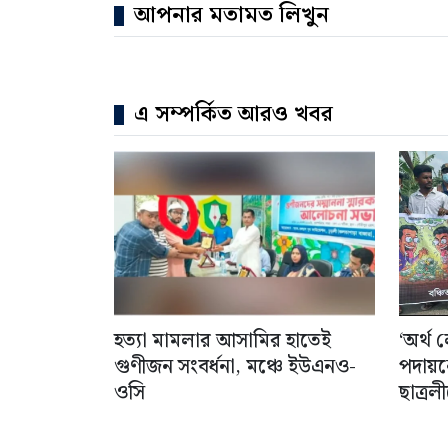
আপনার মতামত লিখুন
এ সম্পর্কিত আরও খবর
হত্যা মামলার আসামির হাতেই
‘অর্থ
গুণীজন সংবর্ধনা, মঞ্চে ইউএনও-
পদায়ন
ওসি
ছাত্র